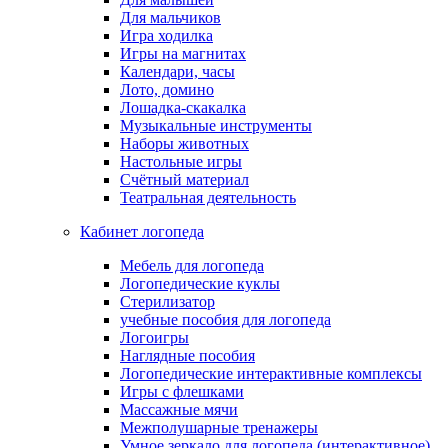
Для мальчиков
Игра ходилка
Игры на магнитах
Календари, часы
Лото, домино
Лошадка-скакалка
Музыкальные инструменты
Наборы животных
Настольные игры
Счётный материал
Театральная деятельность
Кабинет логопеда
Мебель для логопеда
Логопедические куклы
Стерилизатор
учебные пособия для логопеда
Логоигры
Наглядные пособия
Логопедические интерактивные комплексы
Игры с флешками
Массажные мячи
Межполушарные тренажеры
Умное зеркало для логопеда (интерактивное)