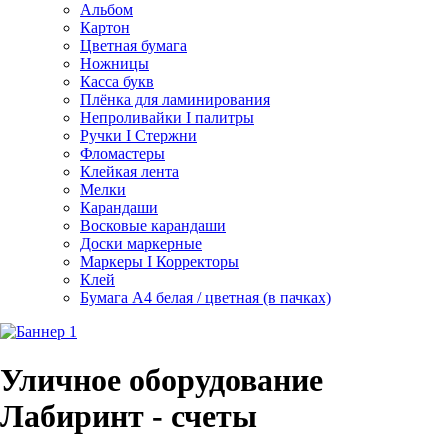
Альбом
Картон
Цветная бумага
Ножницы
Касса букв
Плёнка для ламинирования
Непроливайки I палитры
Ручки I Стержни
Фломастеры
Клейкая лента
Мелки
Карандаши
Восковые карандаши
Доски маркерные
Маркеры I Корректоры
Клей
Бумага А4 белая / цветная (в пачках)
Уличное оборудование
Лабиринт - счеты