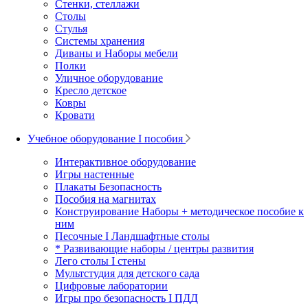
Стенки, стеллажи
Столы
Стулья
Системы хранения
Диваны и Наборы мебели
Полки
Уличное оборудование
Кресло детское
Ковры
Кровати
Учебное оборудование I пособия
Интерактивное оборудование
Игры настенные
Плакаты Безопасность
Пособия на магнитах
Конструирование Наборы + методическое пособие к
ним
Песочные I Ландшафтные столы
* Развивающие наборы / центры развития
Лего столы I стены
Мультстудия для детского сада
Цифровые лаборатории
Игры про безопасность I ПДД