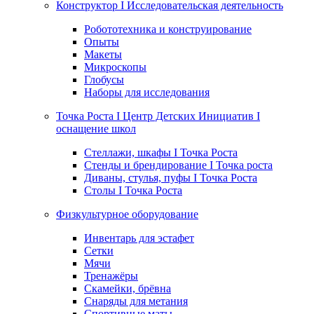
Конструктор I Исследовательская деятельность
Робототехника и конструирование
Опыты
Макеты
Микроскопы
Глобусы
Наборы для исследования
Точка Роста I Центр Детских Инициатив I
оснащение школ
Стеллажи, шкафы I Точка Роста
Стенды и брендирование I Точка роста
Диваны, стулья, пуфы I Точка Роста
Столы I Точка Роста
Физкультурное оборудование
Инвентарь для эстафет
Сетки
Мячи
Тренажёры
Скамейки, брёвна
Снаряды для метания
Спортивные маты