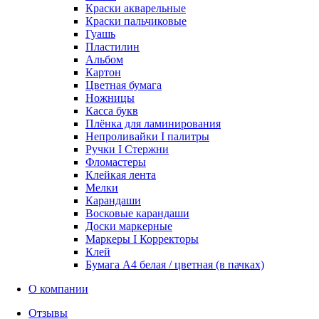
Краски акварельные
Краски пальчиковые
Гуашь
Пластилин
Альбом
Картон
Цветная бумага
Ножницы
Касса букв
Плёнка для ламинирования
Непроливайки I палитры
Ручки I Стержни
Фломастеры
Клейкая лента
Мелки
Карандаши
Восковые карандаши
Доски маркерные
Маркеры I Корректоры
Клей
Бумага А4 белая / цветная (в пачках)
О компании
Отзывы