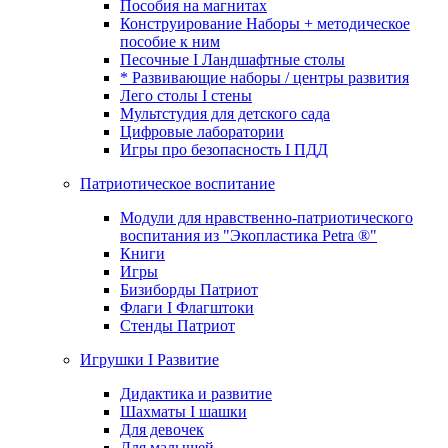
Пособия на магнитах
Конструирование Наборы + методическое
пособие к ним
Песочные I Ландшафтные столы
* Развивающие наборы / центры развития
Лего столы I стены
Мультстудия для детского сада
Цифровые лаборатории
Игры про безопасность I ПДД
Патриотическое воспитание
Модули для нравственно-патриотического
воспитания из "Экопластика Petra ®"
Книги
Игры
Бизиборды Патриот
Флаги I Флагштоки
Стенды Патриот
Игрушки I Развитие
Дидактика и развитие
Шахматы I шашки
Для девочек
Для малышей