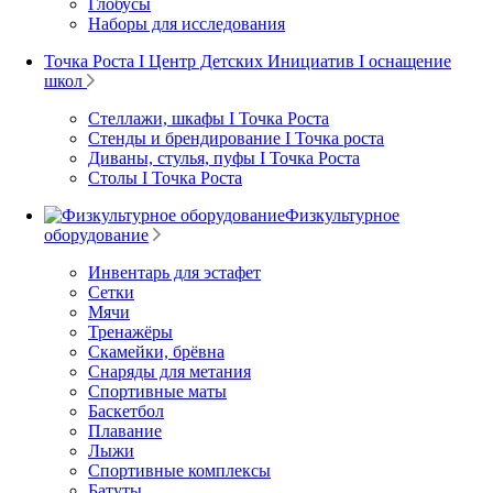
Глобусы
Наборы для исследования
Точка Роста I Центр Детских Инициатив I оснащение
школ
Стеллажи, шкафы I Точка Роста
Стенды и брендирование I Точка роста
Диваны, стулья, пуфы I Точка Роста
Столы I Точка Роста
Физкультурное
оборудование
Инвентарь для эстафет
Сетки
Мячи
Тренажёры
Скамейки, брёвна
Снаряды для метания
Спортивные маты
Баскетбол
Плавание
Лыжи
Спортивные комплексы
Батуты