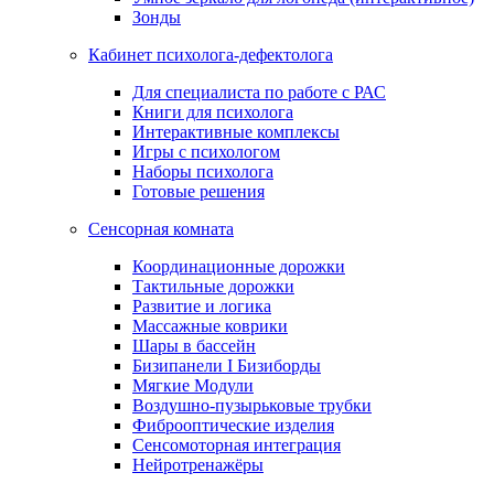
Зонды
Кабинет психолога-дефектолога
Для специалиста по работе с РАС
Книги для психолога
Интерактивные комплексы
Игры с психологом
Наборы психолога
Готовые решения
Сенсорная комната
Координационные дорожки
Тактильные дорожки
Развитие и логика
Массажные коврики
Шары в бассейн
Бизипанели I Бизиборды
Мягкие Модули
Воздушно-пузырьковые трубки
Фиброоптические изделия
Сенсомоторная интеграция
Нейротренажёры