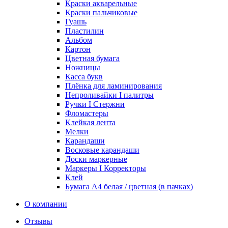
Краски акварельные
Краски пальчиковые
Гуашь
Пластилин
Альбом
Картон
Цветная бумага
Ножницы
Касса букв
Плёнка для ламинирования
Непроливайки I палитры
Ручки I Стержни
Фломастеры
Клейкая лента
Мелки
Карандаши
Восковые карандаши
Доски маркерные
Маркеры I Корректоры
Клей
Бумага А4 белая / цветная (в пачках)
О компании
Отзывы