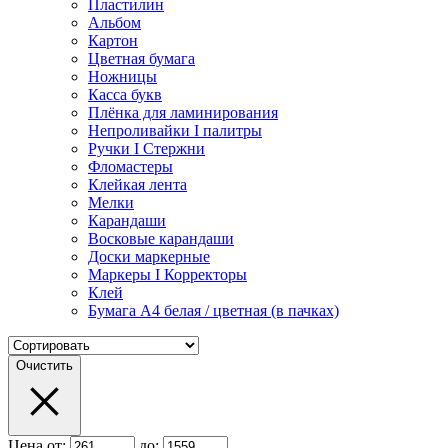
Пластилин
Альбом
Картон
Цветная бумага
Ножницы
Касса букв
Плёнка для ламинирования
Непроливайки I палитры
Ручки I Стержни
Фломастеры
Клейкая лента
Мелки
Карандаши
Восковые карандаши
Доски маркерные
Маркеры I Корректоры
Клей
Бумага А4 белая / цветная (в пачках)
Очистить
Цена от:
до: