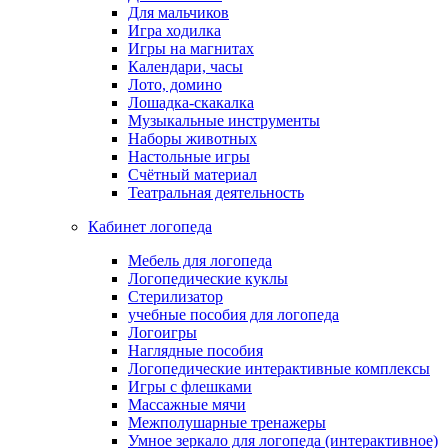
Для мальчиков
Игра ходилка
Игры на магнитах
Календари, часы
Лото, домино
Лошадка-скакалка
Музыкальные инструменты
Наборы животных
Настольные игры
Счётный материал
Театральная деятельность
Кабинет логопеда
Мебель для логопеда
Логопедические куклы
Стерилизатор
учебные пособия для логопеда
Логоигры
Наглядные пособия
Логопедические интерактивные комплексы
Игры с флешками
Массажные мячи
Межполушарные тренажеры
Умное зеркало для логопеда (интерактивное)