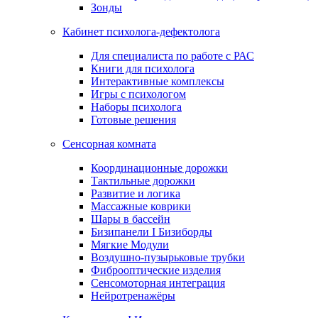
Зонды
Кабинет психолога-дефектолога
Для специалиста по работе с РАС
Книги для психолога
Интерактивные комплексы
Игры с психологом
Наборы психолога
Готовые решения
Сенсорная комната
Координационные дорожки
Тактильные дорожки
Развитие и логика
Массажные коврики
Шары в бассейн
Бизипанели I Бизиборды
Мягкие Модули
Воздушно-пузырьковые трубки
Фиброоптические изделия
Сенсомоторная интеграция
Нейротренажёры