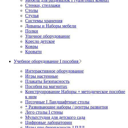
Мебель для раздевалок I туалетных комнат
Стенки, стеллажи
Столы
Стулья
Системы хранения
Диваны и Наборы мебели
Полки
Уличное оборудование
Кресло детское
Ковры
Кровати
Учебное оборудование I пособия
Интерактивное оборудование
Игры настенные
Плакаты Безопасность
Пособия на магнитах
Конструирование Наборы + методическое пособие
к ним
Песочные I Ландшафтные столы
* Развивающие наборы / центры развития
Лего столы I стены
Мультстудия для детского сада
Цифровые лаборатории
Игры про безопасность I ПДД