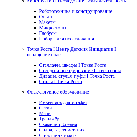
Конструктор I Исследовательская деятельность
Робототехника и конструирование
Опыты
Макеты
Микроскопы
Глобусы
Наборы для исследования
Точка Роста I Центр Детских Инициатив I
оснащение школ
Стеллажи, шкафы I Точка Роста
Стенды и брендирование I Точка роста
Диваны, стулья, пуфы I Точка Роста
Столы I Точка Роста
Физкультурное оборудование
Инвентарь для эстафет
Сетки
Мячи
Тренажёры
Скамейки, брёвна
Снаряды для метания
Спортивные маты