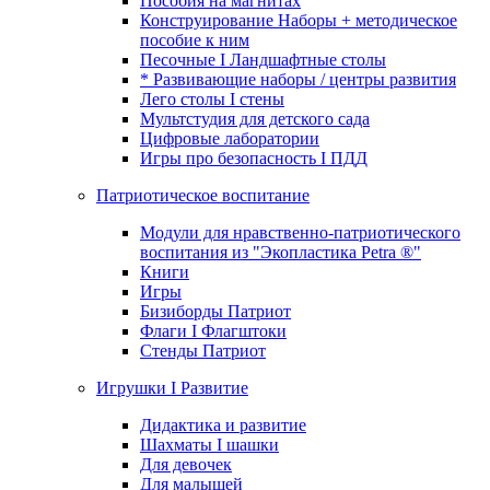
Пособия на магнитах
Конструирование Наборы + методическое
пособие к ним
Песочные I Ландшафтные столы
* Развивающие наборы / центры развития
Лего столы I стены
Мультстудия для детского сада
Цифровые лаборатории
Игры про безопасность I ПДД
Патриотическое воспитание
Модули для нравственно-патриотического
воспитания из "Экопластика Petra ®"
Книги
Игры
Бизиборды Патриот
Флаги I Флагштоки
Стенды Патриот
Игрушки I Развитие
Дидактика и развитие
Шахматы I шашки
Для девочек
Для малышей