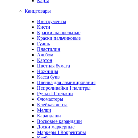
Карта
Канцтовары
Инструменты
Кисти
Краски акварельные
Краски пальчиковые
Гуашь
Пластилин
Альбом
Картон
Цветная бумага
Ножницы
Касса букв
Плёнка для ламинирования
Непроливайки I палитры
Ручки I Стержни
Фломастеры
Клейкая лента
Мелки
Карандаши
Восковые карандаши
Доски маркерные
Маркеры I Корректоры
Клей