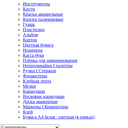
Инструменты
Кисти
Краски акварельные
Краски пальчиковые
Гуашь
Пластилин
Альбом
Картон
Цветная бумага
Ножницы
Касса букв
Плёнка для ламинирования
Непроливайки I палитры
Ручки I Стержни
Фломастеры
Клейкая лента
Мелки
Карандаши
Восковые карандаши
Доски маркерные
Маркеры I Корректоры
Клей
Бумага А4 белая / цветная (в пачках)