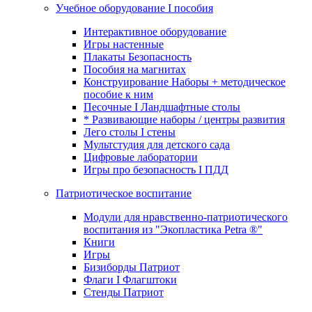
Учебное оборудование I пособия
Интерактивное оборудование
Игры настенные
Плакаты Безопасность
Пособия на магнитах
Конструирование Наборы + методическое
пособие к ним
Песочные I Ландшафтные столы
* Развивающие наборы / центры развития
Лего столы I стены
Мультстудия для детского сада
Цифровые лаборатории
Игры про безопасность I ПДД
Патриотическое воспитание
Модули для нравственно-патриотического
воспитания из "Экопластика Petra ®"
Книги
Игры
Бизиборды Патриот
Флаги I Флагштоки
Стенды Патриот