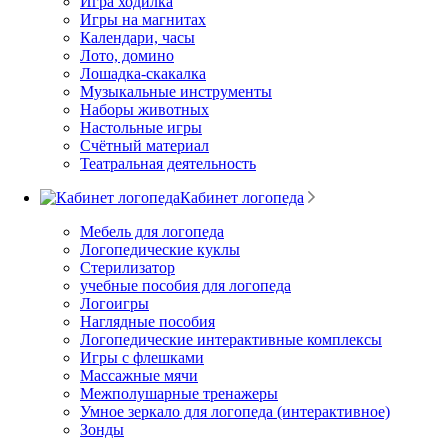
Игра ходилка
Игры на магнитах
Календари, часы
Лото, домино
Лошадка-скакалка
Музыкальные инструменты
Наборы животных
Настольные игры
Счётный материал
Театральная деятельность
Кабинет логопеда
Мебель для логопеда
Логопедические куклы
Стерилизатор
учебные пособия для логопеда
Логоигры
Наглядные пособия
Логопедические интерактивные комплексы
Игры с флешками
Массажные мячи
Межполушарные тренажеры
Умное зеркало для логопеда (интерактивное)
Зонды