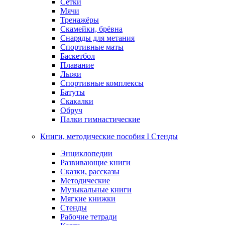
Сетки
Мячи
Тренажёры
Скамейки, брёвна
Снаряды для метания
Спортивные маты
Баскетбол
Плавание
Лыжи
Спортивные комплексы
Батуты
Скакалки
Обруч
Палки гимнастические
Книги, методические пособия I Стенды
Энциклопедии
Развивающие книги
Сказки, рассказы
Методические
Музыкальные книги
Мягкие книжки
Стенды
Рабочие тетради