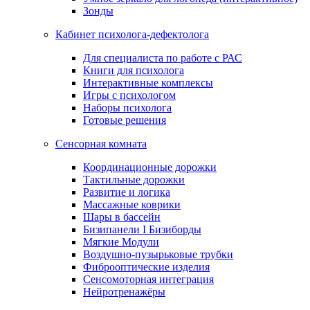
Зонды
Кабинет психолога-дефектолога
Для специалиста по работе с РАС
Книги для психолога
Интерактивные комплексы
Игры с психологом
Наборы психолога
Готовые решения
Сенсорная комната
Координационные дорожки
Тактильные дорожки
Развитие и логика
Массажные коврики
Шары в бассейн
Бизипанели I Бизиборды
Мягкие Модули
Воздушно-пузырьковые трубки
Фиброоптические изделия
Сенсомоторная интеграция
Нейротренажёры