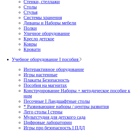
Стенки, стеллажи
Столы
Стулья
Системы хранения
Диваны и Наборы мебели
Полки
Уличное оборудование
Кресло детское
Ковры
Кровати
Учебное оборудование I пособия
Интерактивное оборудование
Игры настенные
Плакаты Безопасность
Пособия на магнитах
Конструирование Наборы + методическое пособие к
ним
Песочные I Ландшафтные столы
* Развивающие наборы / центры развития
Лего столы I стены
Мультстудия для детского сада
Цифровые лаборатории
Игры про безопасность I ПДД