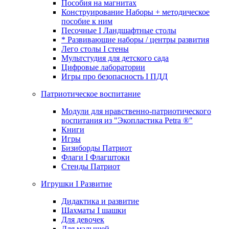
Пособия на магнитах
Конструирование Наборы + методическое
пособие к ним
Песочные I Ландшафтные столы
* Развивающие наборы / центры развития
Лего столы I стены
Мультстудия для детского сада
Цифровые лаборатории
Игры про безопасность I ПДД
Патриотическое воспитание
Модули для нравственно-патриотического
воспитания из "Экопластика Petra ®"
Книги
Игры
Бизиборды Патриот
Флаги I Флагштоки
Стенды Патриот
Игрушки I Развитие
Дидактика и развитие
Шахматы I шашки
Для девочек
Для малышей