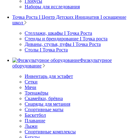
Глобусы
Наборы для исследования
Точка Роста I Центр Детских Инициатив I оснащение
школ
Стеллажи, шкафы I Точка Роста
Стенды и брендирование I Точка роста
Диваны, стулья, пуфы I Точка Роста
Столы I Точка Роста
Физкультурное
оборудование
Инвентарь для эстафет
Сетки
Мячи
Тренажёры
Скамейки, брёвна
Снаряды для метания
Спортивные маты
Баскетбол
Плавание
Лыжи
Спортивные комплексы
Батуты