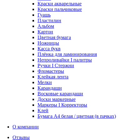
Краски акварельные
Краски пальчиковые
Гуашь
Пластилин
Альбом
Картон
Цветная бумага
Ножницы
Касса букв
Плёнка для ламинирования
Непроливайки I палитры
Ручки I Стержни
Фломастеры
Клейкая лента
Мелки
Карандаши
Восковые карандаши
Доски маркерные
Маркеры I Корректоры
Клей
Бумага А4 белая / цветная (в пачках)
О компании
Отзывы