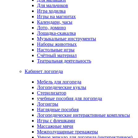
Для мальчиков
Игра ходилка
Игры на магнитах
Календари, часы
Лото, домино
Лошадка-скакалка
Музыкальные инструменты
Наборы животных
Настольные игры
Счётный материал
Театральная деятельность
Кабинет логопеда
Мебель для логопеда
Логопедические куклы
Стерилизатор
учебные пособия для логопеда
Логоигры
Наглядные пособия
Логопедические интерактивные комплексы
Игры с флешками
Массажные мячи
Межполушарные тренажеры
Умное зеркало для логопеда (интерактивное)