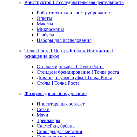
Конструктор I Исследовательская деятельность
Робототехника и конструирование
Опыты
Макеты
Микроскопы
Глобусы
Наборы для исследования
Точка Роста I Центр Детских Инициатив I
оснащение школ
Стеллажи, шкафы I Точка Роста
Стенды и брендирование I Точка роста
Диваны, стулья, пуфы I Точка Роста
Столы I Точка Роста
Физкультурное оборудование
Инвентарь для эстафет
Сетки
Мячи
Тренажёры
Скамейки, брёвна
Снаряды для метания
Спортивные маты