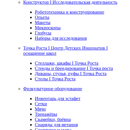
Конструктор I Исследовательская деятельность
Робототехника и конструирование
Опыты
Макеты
Микроскопы
Глобусы
Наборы для исследования
Точка Роста I Центр Детских Инициатив I
оснащение школ
Стеллажи, шкафы I Точка Роста
Стенды и брендирование I Точка роста
Диваны, стулья, пуфы I Точка Роста
Столы I Точка Роста
Физкультурное оборудование
Инвентарь для эстафет
Сетки
Мячи
Тренажёры
Скамейки, брёвна
Снаряды для метания
Спортивные маты