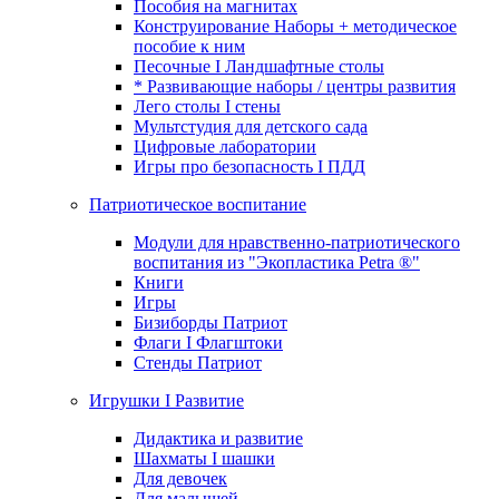
Пособия на магнитах
Конструирование Наборы + методическое
пособие к ним
Песочные I Ландшафтные столы
* Развивающие наборы / центры развития
Лего столы I стены
Мультстудия для детского сада
Цифровые лаборатории
Игры про безопасность I ПДД
Патриотическое воспитание
Модули для нравственно-патриотического
воспитания из "Экопластика Petra ®"
Книги
Игры
Бизиборды Патриот
Флаги I Флагштоки
Стенды Патриот
Игрушки I Развитие
Дидактика и развитие
Шахматы I шашки
Для девочек
Для малышей