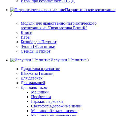
Игры про безопасность I ПДД
Патриотическое воспитание
Модули для нравственно-патриотического
воспитания из "Экопластика Petra ®"
Книги
Игры
Бизиборды Патриот
Флаги I Флагштоки
Стенды Патриот
Игрушки I Развитие
Дидактика и развитие
Шахматы I шашки
Для девочек
Для малышей
Для мальчиков
Машинки
Профессии
Гаражи, парковки
Светофоры/дорожные знаки
Машинки без механизмов
Машинки металлические