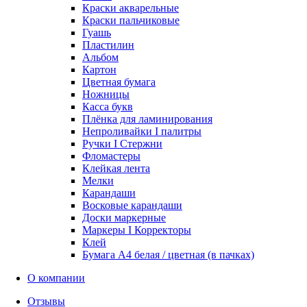
Краски акварельные
Краски пальчиковые
Гуашь
Пластилин
Альбом
Картон
Цветная бумага
Ножницы
Касса букв
Плёнка для ламинирования
Непроливайки I палитры
Ручки I Стержни
Фломастеры
Клейкая лента
Мелки
Карандаши
Восковые карандаши
Доски маркерные
Маркеры I Корректоры
Клей
Бумага А4 белая / цветная (в пачках)
О компании
Отзывы