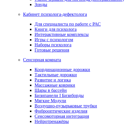
Зонды
Кабинет психолога-дефектолога
Для специалиста по работе с РАС
Книги для психолога
Интерактивные комплексы
Игры с психологом
Наборы психолога
Готовые решения
Сенсорная комната
Координационные дорожки
Тактильные дорожки
Развитие и логика
Массажные коврики
Шары в бассейн
Бизипанели I Бизиборды
Мягкие Модули
Воздушно-пузырьковые трубки
Фиброоптические изделия
Сенсомоторная интеграция
Нейротренажёры