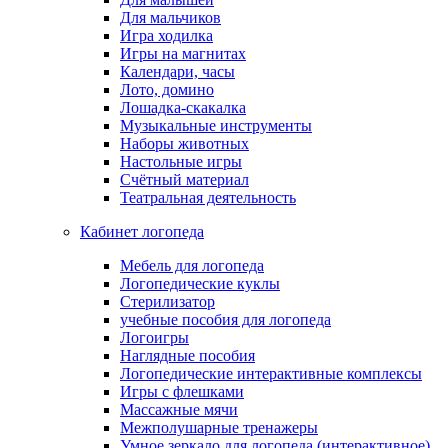
Для мальчиков
Игра ходилка
Игры на магнитах
Календари, часы
Лото, домино
Лошадка-скакалка
Музыкальные инструменты
Наборы животных
Настольные игры
Счётный материал
Театральная деятельность
Кабинет логопеда
Мебель для логопеда
Логопедические куклы
Стерилизатор
учебные пособия для логопеда
Логоигры
Наглядные пособия
Логопедические интерактивные комплексы
Игры с флешками
Массажные мячи
Межполушарные тренажеры
Умное зеркало для логопеда (интерактивное)