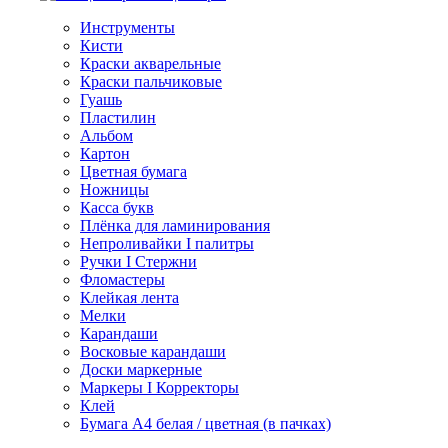
Инструменты
Кисти
Краски акварельные
Краски пальчиковые
Гуашь
Пластилин
Альбом
Картон
Цветная бумага
Ножницы
Касса букв
Плёнка для ламинирования
Непроливайки I палитры
Ручки I Стержни
Фломастеры
Клейкая лента
Мелки
Карандаши
Восковые карандаши
Доски маркерные
Маркеры I Корректоры
Клей
Бумага А4 белая / цветная (в пачках)