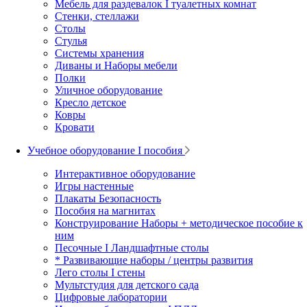
Мебель для раздевалок I туалетных комнат
Стенки, стеллажи
Столы
Стулья
Системы хранения
Диваны и Наборы мебели
Полки
Уличное оборудование
Кресло детское
Ковры
Кровати
Учебное оборудование I пособия
Интерактивное оборудование
Игры настенные
Плакаты Безопасность
Пособия на магнитах
Конструирование Наборы + методическое пособие к
ним
Песочные I Ландшафтные столы
* Развивающие наборы / центры развития
Лего столы I стены
Мультстудия для детского сада
Цифровые лаборатории