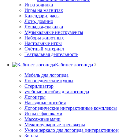
Игра ходилка
Игры на магнитах
Календари, часы
Лото, домино
Лошадка-скакалка
Музыкальные инструменты
Наборы животных
Настольные игры
Счётный материал
Театральная деятельность
Кабинет логопеда
Мебель для логопеда
Логопедические куклы
Стерилизатор
учебные пособия для логопеда
Логоигры
Наглядные пособия
Логопедические интерактивные комплексы
Игры с флешками
Массажные мячи
Межполушарные тренажеры
Умное зеркало для логопеда (интерактивное)
Зонды