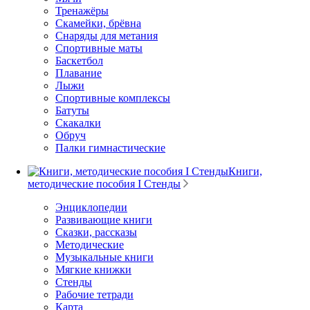
Тренажёры
Скамейки, брёвна
Снаряды для метания
Спортивные маты
Баскетбол
Плавание
Лыжи
Спортивные комплексы
Батуты
Скакалки
Обруч
Палки гимнастические
Книги,
методические пособия I Стенды
Энциклопедии
Развивающие книги
Сказки, рассказы
Методические
Музыкальные книги
Мягкие книжки
Стенды
Рабочие тетради
Карта