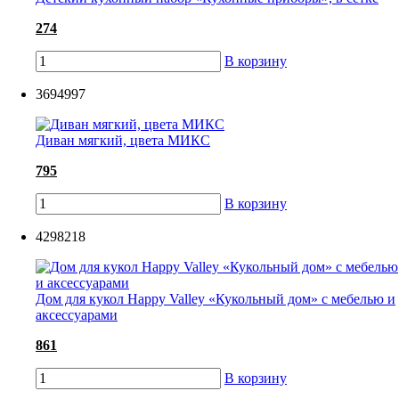
274
В корзину
3694997
Диван мягкий, цвета МИКС
795
В корзину
4298218
Дом для кукол Happy Valley «Кукольный дом» с мебелью и
аксессуарами
861
В корзину