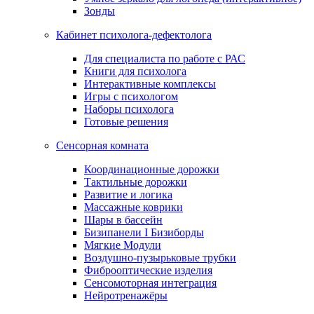
Зонды
Кабинет психолога-дефектолога
Для специалиста по работе с РАС
Книги для психолога
Интерактивные комплексы
Игры с психологом
Наборы психолога
Готовые решения
Сенсорная комната
Координационные дорожки
Тактильные дорожки
Развитие и логика
Массажные коврики
Шары в бассейн
Бизипанели I Бизиборды
Мягкие Модули
Воздушно-пузырьковые трубки
Фиброоптические изделия
Сенсомоторная интеграция
Нейротренажёры