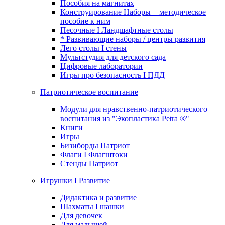
Пособия на магнитах
Конструирование Наборы + методическое
пособие к ним
Песочные I Ландшафтные столы
* Развивающие наборы / центры развития
Лего столы I стены
Мультстудия для детского сада
Цифровые лаборатории
Игры про безопасность I ПДД
Патриотическое воспитание
Модули для нравственно-патриотического
воспитания из "Экопластика Petra ®"
Книги
Игры
Бизиборды Патриот
Флаги I Флагштоки
Стенды Патриот
Игрушки I Развитие
Дидактика и развитие
Шахматы I шашки
Для девочек
Для малышей