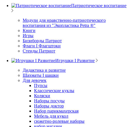
Патриотическое воспитание
Модули для нравственно-патриотического
воспитания из "Экопластика Petra ®"
Книги
Игры
Бизиборды Патриот
Флаги I Флагштоки
Стенды Патриот
Игрушки I Развитие
Дидактика и развитие
Шахматы I шашки
Для девочек
Пупсы
Классические куклы
Коляски
Наборы посуды
Наборы доктор
Набор парикмахерская
Мебель для кукол
сюжетно-ролевые наборы
набор магазин