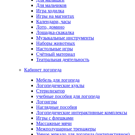
Для мальчиков
Игра ходилка
Игры на магнитах
Календари, часы
Лото, домино
Лошадка-скакалка
Музыкальные инструменты
Наборы животных
Настольные игры
Счётный материал
Театральная деятельность
Кабинет логопеда
Мебель для логопеда
Логопедические куклы
Стерилизатор
учебные пособия для логопеда
Логоигры
Наглядные пособия
Логопедические интерактивные комплексы
Игры с флешками
Массажные мячи
Межполушарные тренажеры
Умное зеркало для логопеда (интерактивное)