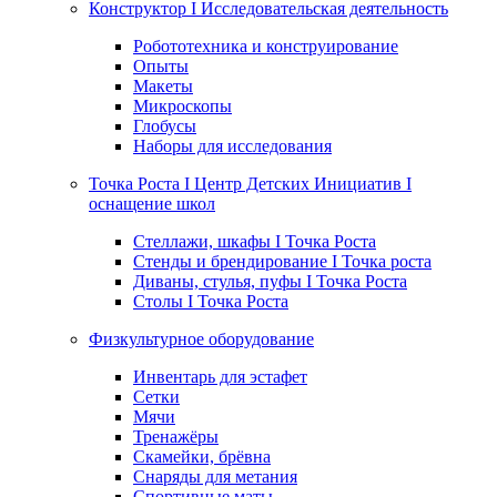
Конструктор I Исследовательская деятельность
Робототехника и конструирование
Опыты
Макеты
Микроскопы
Глобусы
Наборы для исследования
Точка Роста I Центр Детских Инициатив I
оснащение школ
Стеллажи, шкафы I Точка Роста
Стенды и брендирование I Точка роста
Диваны, стулья, пуфы I Точка Роста
Столы I Точка Роста
Физкультурное оборудование
Инвентарь для эстафет
Сетки
Мячи
Тренажёры
Скамейки, брёвна
Снаряды для метания
Спортивные маты