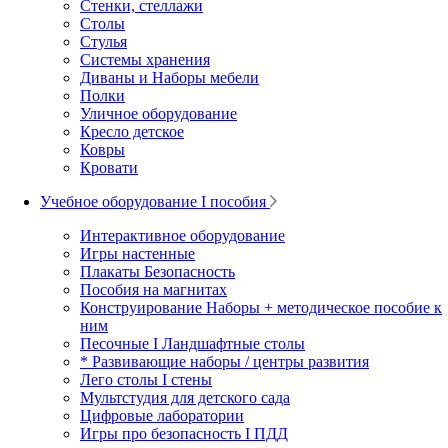
Стенки, стеллажи
Столы
Стулья
Системы хранения
Диваны и Наборы мебели
Полки
Уличное оборудование
Кресло детское
Ковры
Кровати
Учебное оборудование I пособия
Интерактивное оборудование
Игры настенные
Плакаты Безопасность
Пособия на магнитах
Конструирование Наборы + методическое пособие к
ним
Песочные I Ландшафтные столы
* Развивающие наборы / центры развития
Лего столы I стены
Мультстудия для детского сада
Цифровые лаборатории
Игры про безопасность I ПДД