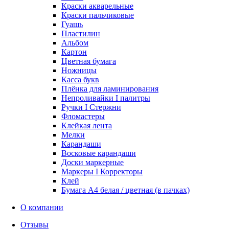
Краски акварельные
Краски пальчиковые
Гуашь
Пластилин
Альбом
Картон
Цветная бумага
Ножницы
Касса букв
Плёнка для ламинирования
Непроливайки I палитры
Ручки I Стержни
Фломастеры
Клейкая лента
Мелки
Карандаши
Восковые карандаши
Доски маркерные
Маркеры I Корректоры
Клей
Бумага А4 белая / цветная (в пачках)
О компании
Отзывы