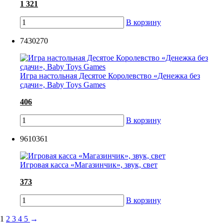
1 321
В корзину
7430270
Игра настольная Десятое Королевство «Денежка без
сдачи», Baby Toys Games
406
В корзину
9610361
Игровая касса «Магазинчик», звук, свет
373
В корзину
1
2
3
4
5
→