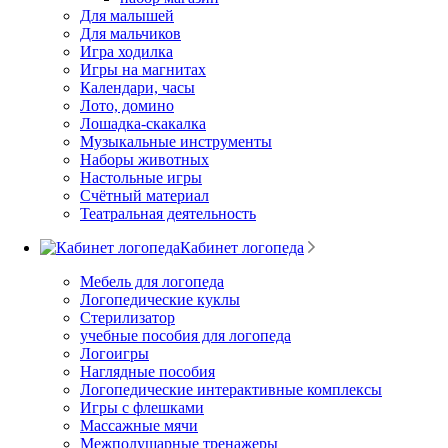
Для малышей
Для мальчиков
Игра ходилка
Игры на магнитах
Календари, часы
Лото, домино
Лошадка-скакалка
Музыкальные инструменты
Наборы животных
Настольные игры
Счётный материал
Театральная деятельность
Кабинет логопеда
Мебель для логопеда
Логопедические куклы
Стерилизатор
учебные пособия для логопеда
Логоигры
Наглядные пособия
Логопедические интерактивные комплексы
Игры с флешками
Массажные мячи
Межполушарные тренажеры