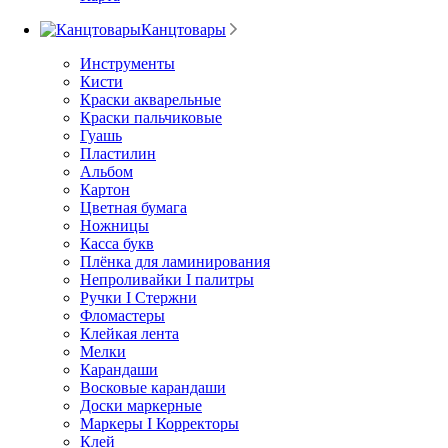
Канцтовары
Инструменты
Кисти
Краски акварельные
Краски пальчиковые
Гуашь
Пластилин
Альбом
Картон
Цветная бумага
Ножницы
Касса букв
Плёнка для ламинирования
Непроливайки I палитры
Ручки I Стержни
Фломастеры
Клейкая лента
Мелки
Карандаши
Восковые карандаши
Доски маркерные
Маркеры I Корректоры
Клей