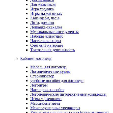
Для мальчиков
Игра ходилка
Игры на магнитах
Календари, часы
Лото, домино
Лошадка-скакалка
Музыкальные инструменты
Наборы животных
Настольные игры
Счётный материал
Театральная деятельность
Кабинет логопеда
Мебель для логопеда
Логопедические куклы
Стерилизатор
учебные пособия для логопеда
Логоигры
Наглядные пособия
Логопедические интерактивные комплексы
Игры с флешками
Массажные мячи
Межполушарные тренажеры
Умное зеркало для логопеда (интерактивное)