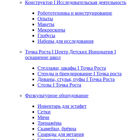
Конструктор I Исследовательская деятельность
Робототехника и конструирование
Опыты
Макеты
Микроскопы
Глобусы
Наборы для исследования
Точка Роста I Центр Детских Инициатив I
оснащение школ
Стеллажи, шкафы I Точка Роста
Стенды и брендирование I Точка роста
Диваны, стулья, пуфы I Точка Роста
Столы I Точка Роста
Физкультурное оборудование
Инвентарь для эстафет
Сетки
Мячи
Тренажёры
Скамейки, брёвна
Снаряды для метания
Спортивные маты