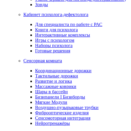
Зонды
Кабинет психолога-дефектолога
Для специалиста по работе с РАС
Книги для психолога
Интерактивные комплексы
Игры с психологом
Наборы психолога
Готовые решения
Сенсорная комната
Координационные дорожки
Тактильные дорожки
Развитие и логика
Массажные коврики
Шары в бассейн
Бизипанели I Бизиборды
Мягкие Модули
Воздушно-пузырьковые трубки
Фиброоптические изделия
Сенсомоторная интеграция
Нейротренажёры