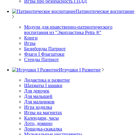
Игры про безопасность I ПДД
Патриотическое воспитание
Модули для нравственно-патриотического
воспитания из "Экопластика Petra ®"
Книги
Игры
Бизиборды Патриот
Флаги I Флагштоки
Стенды Патриот
Игрушки I Развитие
Дидактика и развитие
Шахматы I шашки
Для девочек
Для малышей
Для мальчиков
Игра ходилка
Игры на магнитах
Календари, часы
Лото, домино
Лошадка-скакалка
Музыкальные инструменты