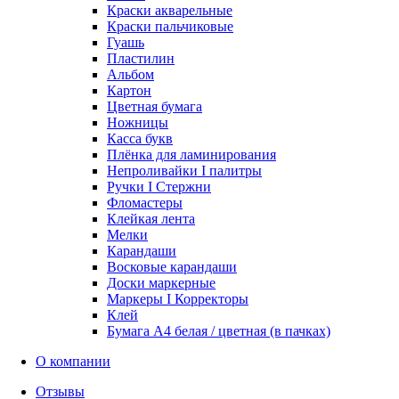
Краски акварельные
Краски пальчиковые
Гуашь
Пластилин
Альбом
Картон
Цветная бумага
Ножницы
Касса букв
Плёнка для ламинирования
Непроливайки I палитры
Ручки I Стержни
Фломастеры
Клейкая лента
Мелки
Карандаши
Восковые карандаши
Доски маркерные
Маркеры I Корректоры
Клей
Бумага А4 белая / цветная (в пачках)
О компании
Отзывы