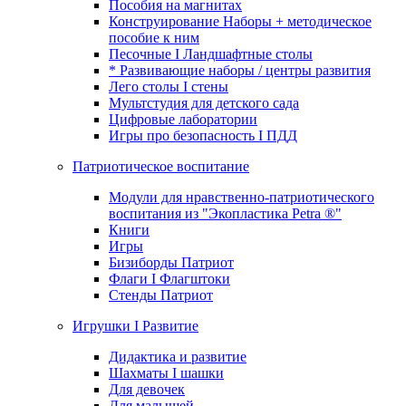
Пособия на магнитах
Конструирование Наборы + методическое
пособие к ним
Песочные I Ландшафтные столы
* Развивающие наборы / центры развития
Лего столы I стены
Мультстудия для детского сада
Цифровые лаборатории
Игры про безопасность I ПДД
Патриотическое воспитание
Модули для нравственно-патриотического
воспитания из "Экопластика Petra ®"
Книги
Игры
Бизиборды Патриот
Флаги I Флагштоки
Стенды Патриот
Игрушки I Развитие
Дидактика и развитие
Шахматы I шашки
Для девочек
Для малышей