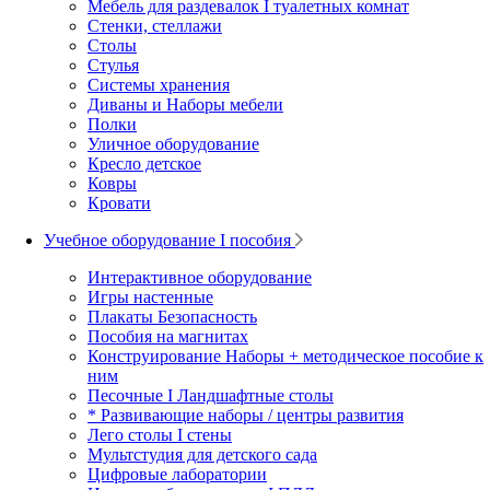
Мебель для раздевалок I туалетных комнат
Стенки, стеллажи
Столы
Стулья
Системы хранения
Диваны и Наборы мебели
Полки
Уличное оборудование
Кресло детское
Ковры
Кровати
Учебное оборудование I пособия
Интерактивное оборудование
Игры настенные
Плакаты Безопасность
Пособия на магнитах
Конструирование Наборы + методическое пособие к
ним
Песочные I Ландшафтные столы
* Развивающие наборы / центры развития
Лего столы I стены
Мультстудия для детского сада
Цифровые лаборатории