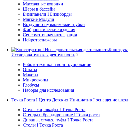
Массажные коврики
Шары в бассейн
Бизипанели I Бизиборды
Мягкие Модули
Воздушно-пузырьковые трубки
Фиброоптические изделия
Сенсомоторная интеграция
Нейротренажёры
Конструкт
Исследовательская деятельность
Робототехника и конструирование
Опыты
Макеты
Микроскопы
Глобусы
Наборы для исследования
Точка Роста I Центр Детских Инициатив I оснащение шко
Стеллажи, шкафы I Точка Роста
Стенды и брендирование I Точка роста
Диваны, стулья, пуфы I Точка Роста
Столы I Точка Роста