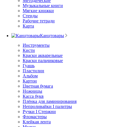
Методические
Музыкальные книги
Мягкие книжки
Стенды
Рабочие тетради
Карта
Канцтовары
Инструменты
Кисти
Краски акварельные
Краски пальчиковые
Гуашь
Пластилин
Альбом
Картон
Цветная бумага
Ножницы
Касса букв
Плёнка для ламинирования
Непроливайки I палитры
Ручки I Стержни
Фломастеры
Клейкая лента
Мелки