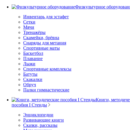
Физкультурное оборудован
Инвентарь для эстафет
Сетки
Мячи
Тренажёры
Скамейки, брёвна
Снаряды для метания
Спортивные маты
Баскетбол
Плавание
Лыжи
Спортивные комплексы
Батуты
Скакалки
Обруч
Палки гимнастические
Книги, методиче
пособия I Стенды
Энциклопедии
Развивающие книги
Сказки, рассказы