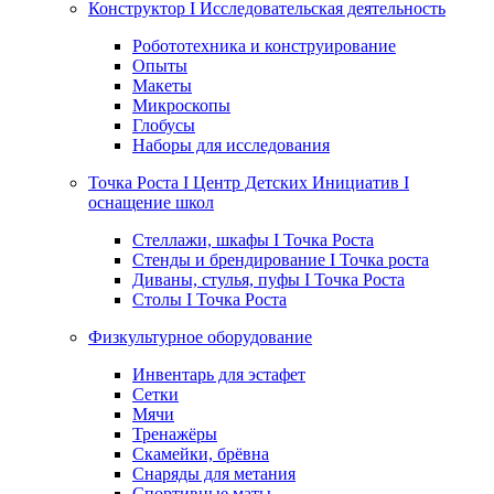
Конструктор I Исследовательская деятельность
Робототехника и конструирование
Опыты
Макеты
Микроскопы
Глобусы
Наборы для исследования
Точка Роста I Центр Детских Инициатив I
оснащение школ
Стеллажи, шкафы I Точка Роста
Стенды и брендирование I Точка роста
Диваны, стулья, пуфы I Точка Роста
Столы I Точка Роста
Физкультурное оборудование
Инвентарь для эстафет
Сетки
Мячи
Тренажёры
Скамейки, брёвна
Снаряды для метания
Спортивные маты