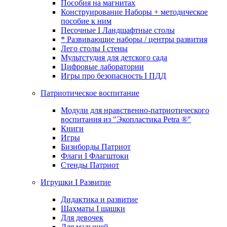
Пособия на магнитах
Конструирование Наборы + методическое
пособие к ним
Песочные I Ландшафтные столы
* Развивающие наборы / центры развития
Лего столы I стены
Мультстудия для детского сада
Цифровые лаборатории
Игры про безопасность I ПДД
Патриотическое воспитание
Модули для нравственно-патриотического
воспитания из "Экопластика Petra ®"
Книги
Игры
Бизиборды Патриот
Флаги I Флагштоки
Стенды Патриот
Игрушки I Развитие
Дидактика и развитие
Шахматы I шашки
Для девочек
Для малышей