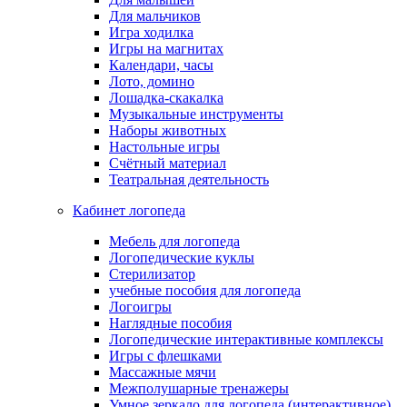
Для мальчиков
Игра ходилка
Игры на магнитах
Календари, часы
Лото, домино
Лошадка-скакалка
Музыкальные инструменты
Наборы животных
Настольные игры
Счётный материал
Театральная деятельность
Кабинет логопеда
Мебель для логопеда
Логопедические куклы
Стерилизатор
учебные пособия для логопеда
Логоигры
Наглядные пособия
Логопедические интерактивные комплексы
Игры с флешками
Массажные мячи
Межполушарные тренажеры
Умное зеркало для логопеда (интерактивное)