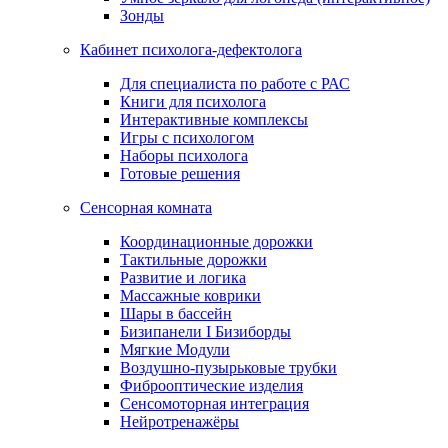
Зонды
Кабинет психолога-дефектолога
Для специалиста по работе с РАС
Книги для психолога
Интерактивные комплексы
Игры с психологом
Наборы психолога
Готовые решения
Сенсорная комната
Координационные дорожки
Тактильные дорожки
Развитие и логика
Массажные коврики
Шары в бассейн
Бизипанели I Бизиборды
Мягкие Модули
Воздушно-пузырьковые трубки
Фиброоптические изделия
Сенсомоторная интеграция
Нейротренажёры