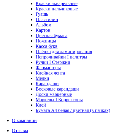
Краски акварельные
Краски пальчиковые
Гуашь
Пластилин
Альбом
Картон
Цветная бумага
Ножницы
Касса букв
Плёнка для ламинирования
Непроливайки I палитры
Ручки I Стержни
Фломастеры
Клейкая лента
Мелки
Карандаши
Восковые карандаши
Доски маркерные
Маркеры I Корректоры
Клей
Бумага А4 белая / цветная (в пачках)
О компании
Отзывы