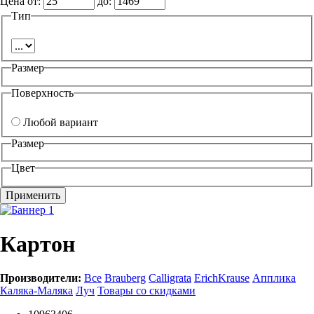
Цена от:
до:
Тип
Размер
Поверхность
Любой вариант
Размер
Цвет
Картон
Производители:
Все
Brauberg
Calligrata
ErichKrause
Апплика
Каляка-Маляка
Луч
Товары со скидками