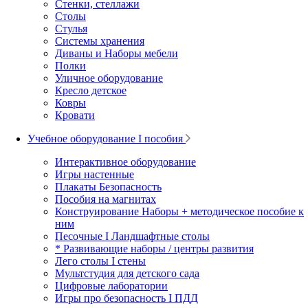
Стенки, стеллажи
Столы
Стулья
Системы хранения
Диваны и Наборы мебели
Полки
Уличное оборудование
Кресло детское
Ковры
Кровати
Учебное оборудование I пособия
Интерактивное оборудование
Игры настенные
Плакаты Безопасность
Пособия на магнитах
Конструирование Наборы + методическое пособие к
ним
Песочные I Ландшафтные столы
* Развивающие наборы / центры развития
Лего столы I стены
Мультстудия для детского сада
Цифровые лаборатории
Игры про безопасность I ПДД