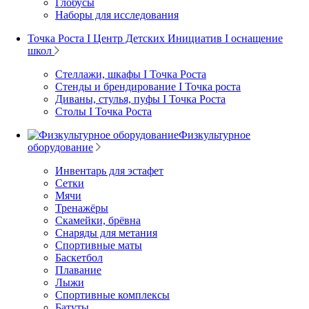
Глобусы
Наборы для исследования
Точка Роста I Центр Детских Инициатив I оснащение
школ
Стеллажи, шкафы I Точка Роста
Стенды и брендирование I Точка роста
Диваны, стулья, пуфы I Точка Роста
Столы I Точка Роста
Физкультурное
оборудование
Инвентарь для эстафет
Сетки
Мячи
Тренажёры
Скамейки, брёвна
Снаряды для метания
Спортивные маты
Баскетбол
Плавание
Лыжи
Спортивные комплексы
Батуты