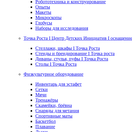
Робототехника и конструирование
Опыты
Макеты
Микроскопы
Глобусы
Наборы для исследования
Точка Роста I Центр Детских Инициатив I оснащени
Стеллажи, шкафы I Точка Роста
Стенды и брендирование I Точка роста
Диваны, стулья, пуфы I Точка Роста
Столы I Точка Роста
Физкультурное оборудование
Инвентарь для эстафет
Сетки
Мячи
Тренажёры
Скамейки, брёвна
Снаряды для метания
Спортивные маты
Баскетбол
Плавание
Лыжи