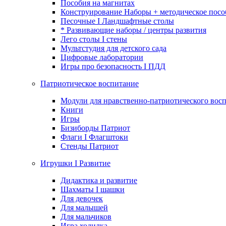
Пособия на магнитах
Конструирование Наборы + методическое посо
Песочные I Ландшафтные столы
* Развивающие наборы / центры развития
Лего столы I стены
Мультстудия для детского сада
Цифровые лаборатории
Игры про безопасность I ПДД
Патриотическое воспитание
Модули для нравственно-патриотического восп
Книги
Игры
Бизиборды Патриот
Флаги I Флагштоки
Стенды Патриот
Игрушки I Развитие
Дидактика и развитие
Шахматы I шашки
Для девочек
Для малышей
Для мальчиков
Игра ходилка