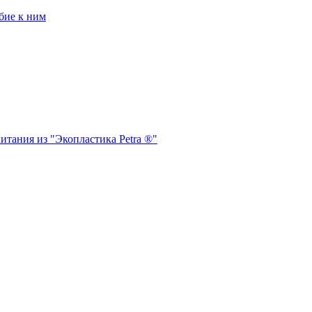
бие к ним
итания из "Экопластика Petra ®"