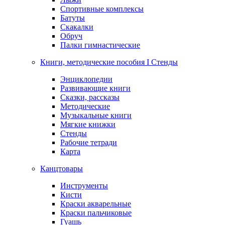
Спортивные комплексы
Батуты
Скакалки
Обруч
Палки гимнастические
Книги, методические пособия I Стенды
Энциклопедии
Развивающие книги
Сказки, рассказы
Методические
Музыкальные книги
Мягкие книжки
Стенды
Рабочие тетради
Карта
Канцтовары
Инструменты
Кисти
Краски акварельные
Краски пальчиковые
Гуашь