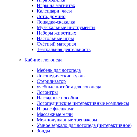
Игры на магнитах
Календари, часы
Лото, домино
Лошадка-скакалка
Музыкальные инструменты
Наборы животных
Настольные игры
Счётный материал
Театральная деятельность
Кабинет логопеда
Мебель для логопеда
Логопедические куклы
Стерилизатор
учебные пособия для логопеда
Логоигры
Наглядные пособия
Логопедические интерактивные комплексы
Игры с флешками
Массажные мячи
Межполушарные тренажеры
Умное зеркало для логопеда (интерактивное)
Зонды