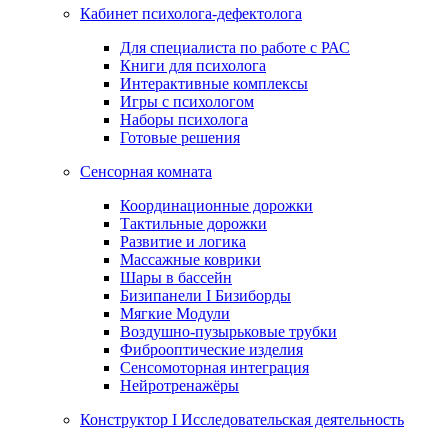
Кабинет психолога-дефектолога
Для специалиста по работе с РАС
Книги для психолога
Интерактивные комплексы
Игры с психологом
Наборы психолога
Готовые решения
Сенсорная комната
Координационные дорожки
Тактильные дорожки
Развитие и логика
Массажные коврики
Шары в бассейн
Бизипанели I Бизиборды
Мягкие Модули
Воздушно-пузырьковые трубки
Фиброоптические изделия
Сенсомоторная интеграция
Нейротренажёры
Конструктор I Исследовательская деятельность