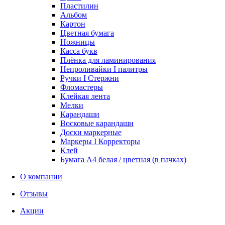
Пластилин
Альбом
Картон
Цветная бумага
Ножницы
Касса букв
Плёнка для ламинирования
Непроливайки I палитры
Ручки I Стержни
Фломастеры
Клейкая лента
Мелки
Карандаши
Восковые карандаши
Доски маркерные
Маркеры I Корректоры
Клей
Бумага А4 белая / цветная (в пачках)
О компании
Отзывы
Акции