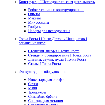
Конструктор I Исследовательская деятельность
Робототехника и конструирование
Опыты
Макеты
Микроскопы
Глобусы
Наборы для исследования
Точка Роста I Центр Детских Инициатив I
оснащение школ
Стеллажи, шкафы I Точка Роста
Стенды и брендирование I Точка роста
Диваны, стулья, пуфы I Точка Роста
Столы I Точка Роста
Физкультурное оборудование
Инвентарь для эстафет
Сетки
Мячи
Тренажёры
Скамейки, брёвна
Снаряды для метания
Спортивные маты