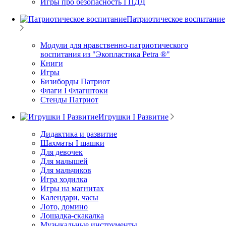
Игры про безопасность I ПДД
Патриотическое воспитание
Модули для нравственно-патриотического
воспитания из "Экопластика Petra ®"
Книги
Игры
Бизиборды Патриот
Флаги I Флагштоки
Стенды Патриот
Игрушки I Развитие
Дидактика и развитие
Шахматы I шашки
Для девочек
Для малышей
Для мальчиков
Игра ходилка
Игры на магнитах
Календари, часы
Лото, домино
Лошадка-скакалка
Музыкальные инструменты