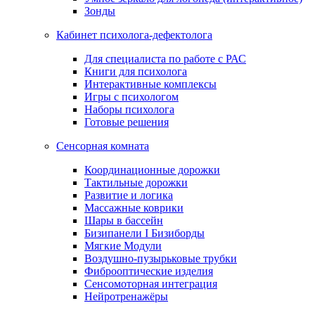
Зонды
Кабинет психолога-дефектолога
Для специалиста по работе с РАС
Книги для психолога
Интерактивные комплексы
Игры с психологом
Наборы психолога
Готовые решения
Сенсорная комната
Координационные дорожки
Тактильные дорожки
Развитие и логика
Массажные коврики
Шары в бассейн
Бизипанели I Бизиборды
Мягкие Модули
Воздушно-пузырьковые трубки
Фиброоптические изделия
Сенсомоторная интеграция
Нейротренажёры