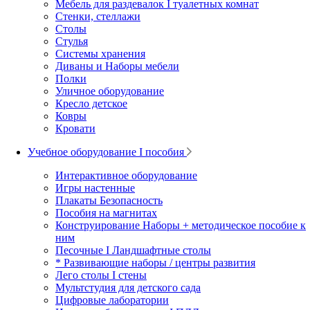
Мебель для раздевалок I туалетных комнат
Стенки, стеллажи
Столы
Стулья
Системы хранения
Диваны и Наборы мебели
Полки
Уличное оборудование
Кресло детское
Ковры
Кровати
Учебное оборудование I пособия
Интерактивное оборудование
Игры настенные
Плакаты Безопасность
Пособия на магнитах
Конструирование Наборы + методическое пособие к
ним
Песочные I Ландшафтные столы
* Развивающие наборы / центры развития
Лего столы I стены
Мультстудия для детского сада
Цифровые лаборатории