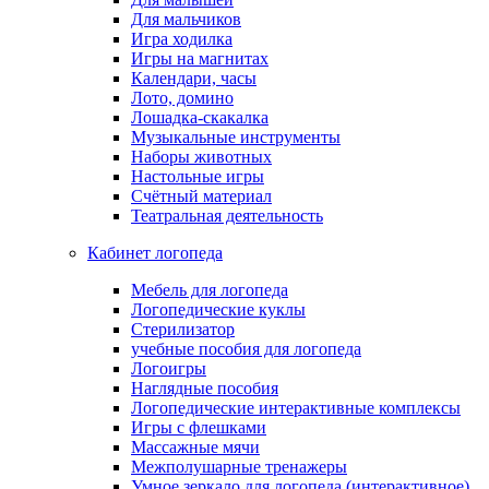
Для мальчиков
Игра ходилка
Игры на магнитах
Календари, часы
Лото, домино
Лошадка-скакалка
Музыкальные инструменты
Наборы животных
Настольные игры
Счётный материал
Театральная деятельность
Кабинет логопеда
Мебель для логопеда
Логопедические куклы
Стерилизатор
учебные пособия для логопеда
Логоигры
Наглядные пособия
Логопедические интерактивные комплексы
Игры с флешками
Массажные мячи
Межполушарные тренажеры
Умное зеркало для логопеда (интерактивное)