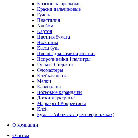
Краски акварельные
Краски пальчиковые
Гуашь
Пластилин
Альбом
Картон
Цветная бумага
Ножницы
Касса букв
Плёнка для ламинирования
Непроливайки I палитры
Ручки I Стержни
Фломастеры
Клейкая лента
Мелки
Карандаши
Восковые карандаши
Доски маркерные
Маркеры I Корректоры
Клей
Бумага А4 белая / цветная (в пачках)
О компании
Отзывы