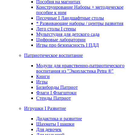
Пособия на магнитах
Конструирование Наборы + методическое
пособие к ним
Песочные I Ландшафтные столы
* Развивающие наборы / центры развития
Лего столы I стены
Мультстудия для детского сада
Цифровые лаборатории
Игры про безопасность I ПДД
Патриотическое воспитание
Модули для нравственно-патриотического
воспитания из "Экопластика Petra ®"
Книги
Игры
Бизиборды Патриот
Флаги I Флагштоки
Стенды Патриот
Игрушки I Развитие
Дидактика и развитие
Шахматы I шашки
Для девочек
Для малышей