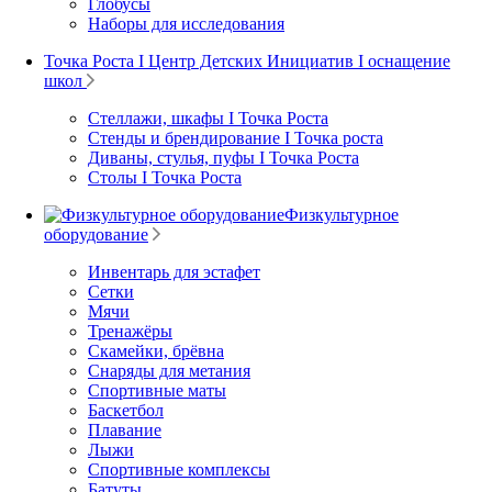
Глобусы
Наборы для исследования
Точка Роста I Центр Детских Инициатив I оснащение
школ
Стеллажи, шкафы I Точка Роста
Стенды и брендирование I Точка роста
Диваны, стулья, пуфы I Точка Роста
Столы I Точка Роста
Физкультурное
оборудование
Инвентарь для эстафет
Сетки
Мячи
Тренажёры
Скамейки, брёвна
Снаряды для метания
Спортивные маты
Баскетбол
Плавание
Лыжи
Спортивные комплексы
Батуты