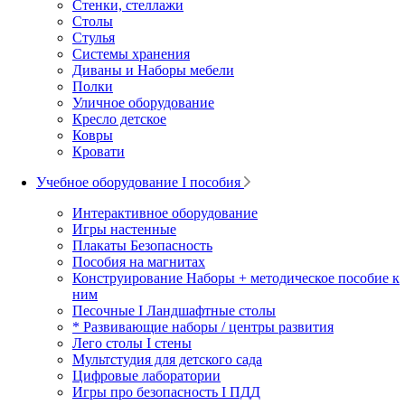
Стенки, стеллажи
Столы
Стулья
Системы хранения
Диваны и Наборы мебели
Полки
Уличное оборудование
Кресло детское
Ковры
Кровати
Учебное оборудование I пособия
Интерактивное оборудование
Игры настенные
Плакаты Безопасность
Пособия на магнитах
Конструирование Наборы + методическое пособие к
ним
Песочные I Ландшафтные столы
* Развивающие наборы / центры развития
Лего столы I стены
Мультстудия для детского сада
Цифровые лаборатории
Игры про безопасность I ПДД