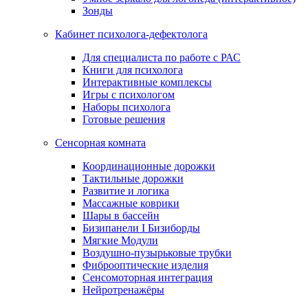
Зонды
Кабинет психолога-дефектолога
Для специалиста по работе с РАС
Книги для психолога
Интерактивные комплексы
Игры с психологом
Наборы психолога
Готовые решения
Сенсорная комната
Координационные дорожки
Тактильные дорожки
Развитие и логика
Массажные коврики
Шары в бассейн
Бизипанели I Бизиборды
Мягкие Модули
Воздушно-пузырьковые трубки
Фиброоптические изделия
Сенсомоторная интеграция
Нейротренажёры