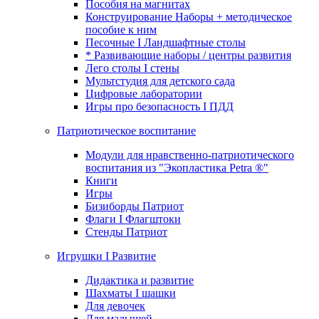
Пособия на магнитах
Конструирование Наборы + методическое
пособие к ним
Песочные I Ландшафтные столы
* Развивающие наборы / центры развития
Лего столы I стены
Мультстудия для детского сада
Цифровые лаборатории
Игры про безопасность I ПДД
Патриотическое воспитание
Модули для нравственно-патриотического
воспитания из "Экопластика Petra ®"
Книги
Игры
Бизиборды Патриот
Флаги I Флагштоки
Стенды Патриот
Игрушки I Развитие
Дидактика и развитие
Шахматы I шашки
Для девочек
Для малышей