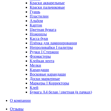
Краски акварельные
Краски пальчиковые
Гуашь
Пластилин
Альбом
Картон
Цветная бумага
Ножницы
Касса букв
Плёнка для ламинирования
Непроливайки I палитры
Ручки I Стержни
Фломастеры
Клейкая лента
Мелки
Карандаши
Восковые карандаши
Доски маркерные
Маркеры I Корректоры
Клей
Бумага А4 белая / цветная (в пачках)
О компании
Отзывы