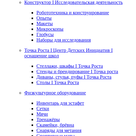
Конструктор I Исследовательская деятельность
Робототехника и конструирование
Опыты
Макеты
Микроскопы
Глобусы
Наборы для исследования
Точка Роста I Центр Детских Инициатив I
оснащение школ
Стеллажи, шкафы I Точка Роста
Стенды и брендирование I Точка роста
Диваны, стулья, пуфы I Точка Роста
Столы I Точка Роста
Физкультурное оборудование
Инвентарь для эстафет
Сетки
Мячи
Тренажёры
Скамейки, брёвна
Снаряды для метания
Спортивные маты