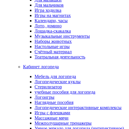
Для мальчиков
Игра ходилка
Игры на магнитах
Календари, часы
Лото, домино
Лошадка-скакалка
Музыкальные инструменты
Наборы животных
Настольные игры
Счётный материал
Театральная деятельность
Кабинет логопеда
Мебель для логопеда
Логопедические куклы
Стерилизатор
учебные пособия для логопеда
Логоигры
Наглядные пособия
Логопедические интерактивные комплексы
Игры с флешками
Массажные мячи
Межполушарные тренажеры
Умное зеркало для логопеда (интерактивное)