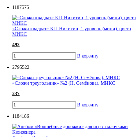
1187575
«Сложи квадрат» Б.П.Никитин, 1 уровень (мини), цвета
МИКС
492
В корзину
2795522
«Сложи треугольник» №2 (Н. Семёнова), МИКС
237
В корзину
1184186