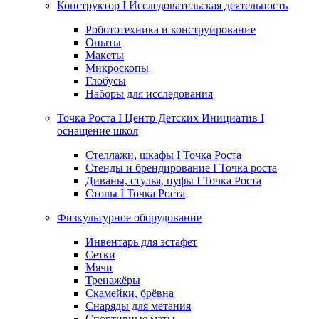
Конструктор I Исследовательская деятельность
Робототехника и конструирование
Опыты
Макеты
Микроскопы
Глобусы
Наборы для исследования
Точка Роста I Центр Детских Инициатив I
оснащение школ
Стеллажи, шкафы I Точка Роста
Стенды и брендирование I Точка роста
Диваны, стулья, пуфы I Точка Роста
Столы I Точка Роста
Физкультурное оборудование
Инвентарь для эстафет
Сетки
Мячи
Тренажёры
Скамейки, брёвна
Снаряды для метания
Спортивные маты