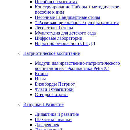
Пособия на магнитах
Конструирование Наборы + методическое
пособие к ним
Песочные I Ландшафтные столы
* Развивающие наборы / центры развития
Лего столы I стены
Мультстудия для детского сада
Цифровые лаборатории
Игры про безопасность I ПДД
Патриотическое воспитание
Модули для нравственно-патриотического
воспитания из "Экопластика Petra ®"
Книги
Игры
Бизиборды Патриот
Флаги I Флагштоки
Стенды Патриот
Игрушки I Развитие
Дидактика и развитие
Шахматы I шашки
Для девочек
Для малышей