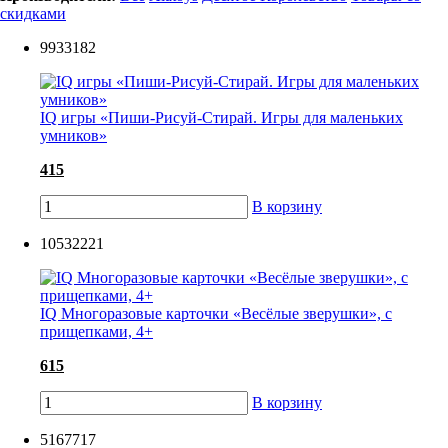
скидками
9933182
IQ игры «Пиши-Рисуй-Стирай. ‎Игры для маленьких
умников»
415
В корзину
10532221
IQ Многоразовые карточки «Весёлые зверушки», с
прищепками, 4+
615
В корзину
5167717