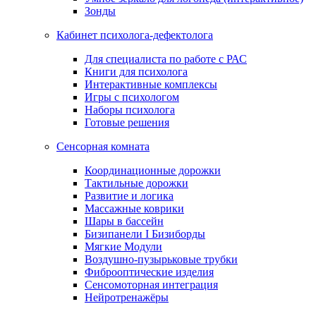
Зонды
Кабинет психолога-дефектолога
Для специалиста по работе с РАС
Книги для психолога
Интерактивные комплексы
Игры с психологом
Наборы психолога
Готовые решения
Сенсорная комната
Координационные дорожки
Тактильные дорожки
Развитие и логика
Массажные коврики
Шары в бассейн
Бизипанели I Бизиборды
Мягкие Модули
Воздушно-пузырьковые трубки
Фиброоптические изделия
Сенсомоторная интеграция
Нейротренажёры