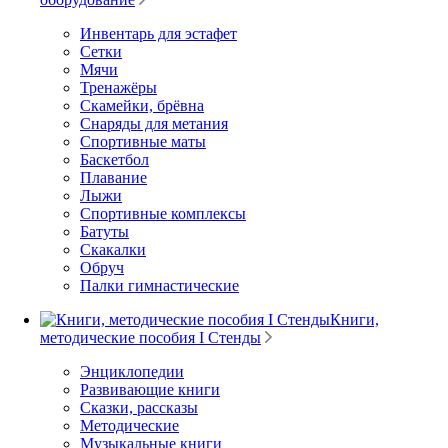
Инвентарь для эстафет
Сетки
Мячи
Тренажёры
Скамейки, брёвна
Снаряды для метания
Спортивные маты
Баскетбол
Плавание
Лыжи
Спортивные комплексы
Батуты
Скакалки
Обруч
Палки гимнастические
Книги,
методические пособия I Стенды
Энциклопедии
Развивающие книги
Сказки, рассказы
Методические
Музыкальные книги