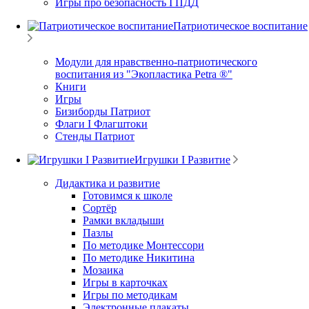
Игры про безопасность I ПДД
Патриотическое воспитание
Модули для нравственно-патриотического
воспитания из "Экопластика Petra ®"
Книги
Игры
Бизиборды Патриот
Флаги I Флагштоки
Стенды Патриот
Игрушки I Развитие
Дидактика и развитие
Готовимся к школе
Сортёр
Рамки вкладыши
Пазлы
По методике Монтессори
По методике Никитина
Мозаика
Игры в карточках
Игры по методикам
Электронные плакаты