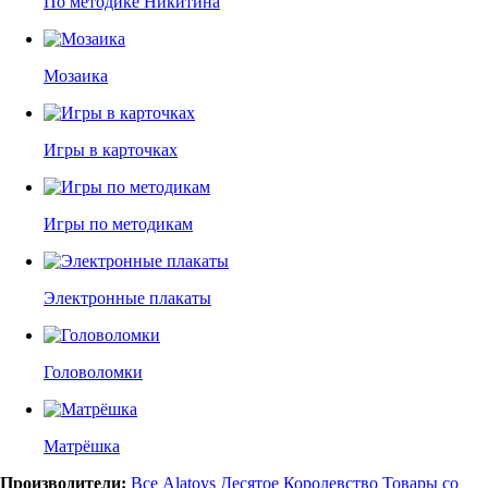
По методике Никитина
Мозаика
Игры в карточках
Игры по методикам
Электронные плакаты
Головоломки
Матрёшка
Производители:
Все
Alatoys
Десятое Королевство
Товары со