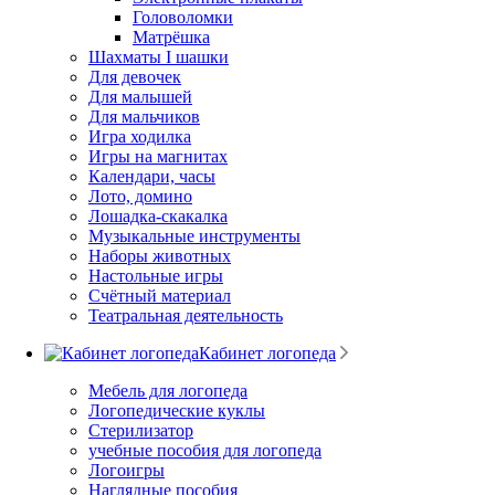
Головоломки
Матрёшка
Шахматы I шашки
Для девочек
Для малышей
Для мальчиков
Игра ходилка
Игры на магнитах
Календари, часы
Лото, домино
Лошадка-скакалка
Музыкальные инструменты
Наборы животных
Настольные игры
Счётный материал
Театральная деятельность
Кабинет логопеда
Мебель для логопеда
Логопедические куклы
Стерилизатор
учебные пособия для логопеда
Логоигры
Наглядные пособия