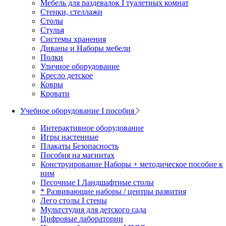
Мебель для раздевалок I туалетных комнат
Стенки, стеллажи
Столы
Стулья
Системы хранения
Диваны и Наборы мебели
Полки
Уличное оборудование
Кресло детское
Ковры
Кровати
Учебное оборудование I пособия
Интерактивное оборудование
Игры настенные
Плакаты Безопасность
Пособия на магнитах
Конструирование Наборы + методическое пособие к
ним
Песочные I Ландшафтные столы
* Развивающие наборы / центры развития
Лего столы I стены
Мультстудия для детского сада
Цифровые лаборатории