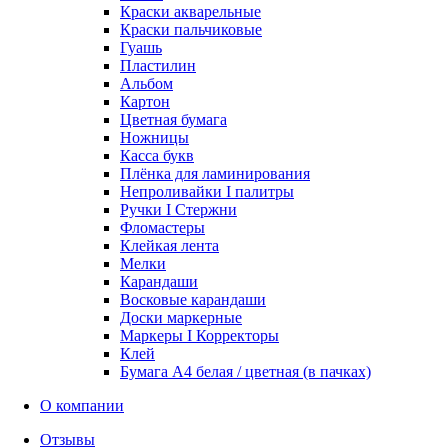
Краски акварельные
Краски пальчиковые
Гуашь
Пластилин
Альбом
Картон
Цветная бумага
Ножницы
Касса букв
Плёнка для ламинирования
Непроливайки I палитры
Ручки I Стержни
Фломастеры
Клейкая лента
Мелки
Карандаши
Восковые карандаши
Доски маркерные
Маркеры I Корректоры
Клей
Бумага А4 белая / цветная (в пачках)
О компании
Отзывы