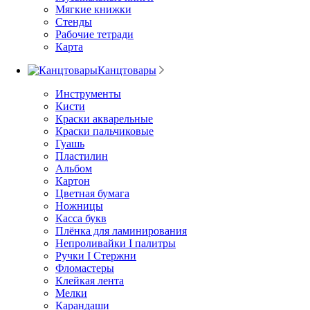
Мягкие книжки
Стенды
Рабочие тетради
Карта
Канцтовары
Инструменты
Кисти
Краски акварельные
Краски пальчиковые
Гуашь
Пластилин
Альбом
Картон
Цветная бумага
Ножницы
Касса букв
Плёнка для ламинирования
Непроливайки I палитры
Ручки I Стержни
Фломастеры
Клейкая лента
Мелки
Карандаши