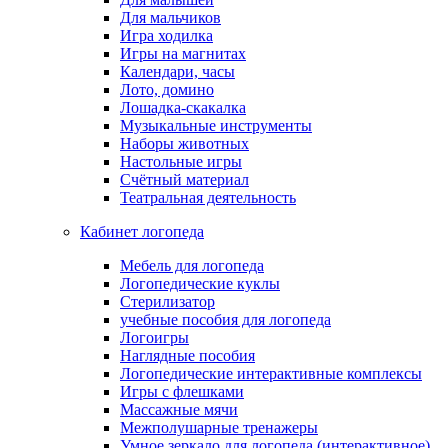
Для мальчиков
Игра ходилка
Игры на магнитах
Календари, часы
Лото, домино
Лошадка-скакалка
Музыкальные инструменты
Наборы животных
Настольные игры
Счётный материал
Театральная деятельность
Кабинет логопеда
Мебель для логопеда
Логопедические куклы
Стерилизатор
учебные пособия для логопеда
Логоигры
Наглядные пособия
Логопедические интерактивные комплексы
Игры с флешками
Массажные мячи
Межполушарные тренажеры
Умное зеркало для логопеда (интерактивное)