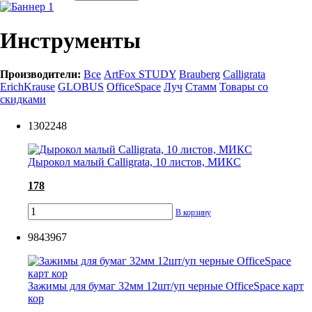
Инструменты
Производители:
Все
ArtFox STUDY
Brauberg
Calligrata
ErichKrause
GLOBUS
OfficeSpace
Луч
Стамм
Товары со
скидками
1302248
Дырокол малый Calligrata, 10 листов, МИКС
178
В корзину
9843967
Зажимы для бумаг 32мм 12шт/уп черные OfficeSpace карт
кор