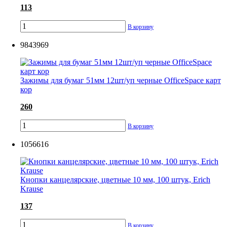
113
В корзину
9843969
Зажимы для бумаг 51мм 12шт/уп черные OfficeSpace карт
кор
260
В корзину
1056616
Кнопки канцелярские, цветные 10 мм, 100 штук, Erich
Krause
137
В корзину