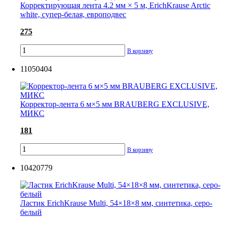
Корректирующая лента 4.2 мм × 5 м, ErichKrause Arctic
white, супер-белая, европодвес
275
В корзину
11050404
Корректор-лента 6 м×5 мм BRAUBERG EXCLUSIVE,
МИКС
181
В корзину
10420779
Ластик ErichKrause Multi, 54×18×8 мм, синтетика, серо-
белый