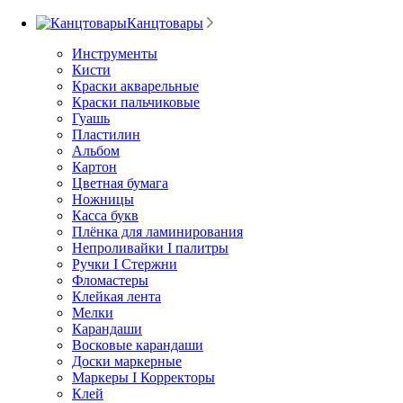
Канцтовары
Инструменты
Кисти
Краски акварельные
Краски пальчиковые
Гуашь
Пластилин
Альбом
Картон
Цветная бумага
Ножницы
Касса букв
Плёнка для ламинирования
Непроливайки I палитры
Ручки I Стержни
Фломастеры
Клейкая лента
Мелки
Карандаши
Восковые карандаши
Доски маркерные
Маркеры I Корректоры
Клей