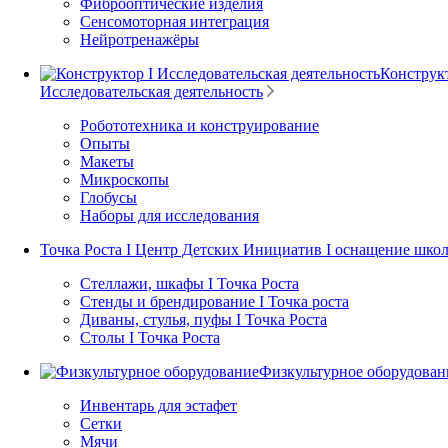
Фиброоптические изделия
Сенсомоторная интеграция
Нейротренажёры
Конструкт
Исследовательская деятельность
Робототехника и конструирование
Опыты
Макеты
Микроскопы
Глобусы
Наборы для исследования
Точка Роста I Центр Детских Инициатив I оснащение шко
Стеллажи, шкафы I Точка Роста
Стенды и брендирование I Точка роста
Диваны, стулья, пуфы I Точка Роста
Столы I Точка Роста
Физкультурное оборудован
Инвентарь для эстафет
Сетки
Мячи