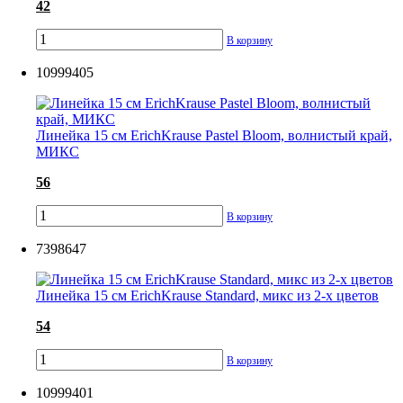
42
В корзину
10999405
Линейка 15 см ErichKrause Pastel Bloom, волнистый край,
МИКС
56
В корзину
7398647
Линейка 15 см ErichKrause Standard, микс из 2-х цветов
54
В корзину
10999401