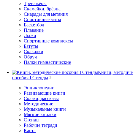
Тренажёры
Скамейки, брёвна
Снаряды для метания
Спортивные маты
Баскетбол
Плавание
Лыжи
Спортивные комплексы
Батуты
Скакалки
Обруч
Палки гимнастические
Книги, методиче
пособия I Стенды
Энциклопедии
Развивающие книги
Сказки, рассказы
Методические
Музыкальные книги
Мягкие книжки
Стенды
Рабочие тетради
Карта