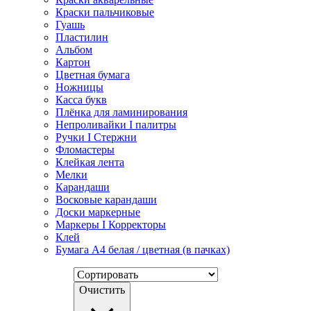
Краски пальчиковые
Гуашь
Пластилин
Альбом
Картон
Цветная бумага
Ножницы
Касса букв
Плёнка для ламинирования
Непроливайки I палитры
Ручки I Стержни
Фломастеры
Клейкая лента
Мелки
Карандаши
Восковые карандаши
Доски маркерные
Маркеры I Корректоры
Клей
Бумага А4 белая / цветная (в пачках)
Очистить