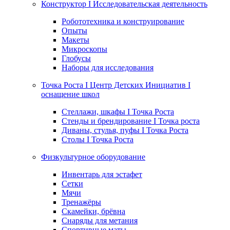
Конструктор I Исследовательская деятельность
Робототехника и конструирование
Опыты
Макеты
Микроскопы
Глобусы
Наборы для исследования
Точка Роста I Центр Детских Инициатив I
оснащение школ
Стеллажи, шкафы I Точка Роста
Стенды и брендирование I Точка роста
Диваны, стулья, пуфы I Точка Роста
Столы I Точка Роста
Физкультурное оборудование
Инвентарь для эстафет
Сетки
Мячи
Тренажёры
Скамейки, брёвна
Снаряды для метания
Спортивные маты