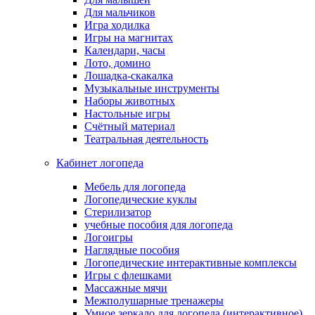
Для мальчиков
Игра ходилка
Игры на магнитах
Календари, часы
Лото, домино
Лошадка-скакалка
Музыкальные инструменты
Наборы животных
Настольные игры
Счётный материал
Театральная деятельность
Кабинет логопеда
Мебель для логопеда
Логопедические куклы
Стерилизатор
учебные пособия для логопеда
Логоигры
Наглядные пособия
Логопедические интерактивные комплексы
Игры с флешками
Массажные мячи
Межполушарные тренажеры
Умное зеркало для логопеда (интерактивное)