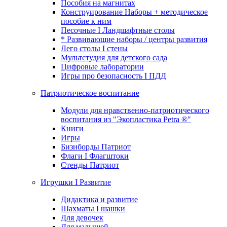
Пособия на магнитах
Конструирование Наборы + методическое
пособие к ним
Песочные I Ландшафтные столы
* Развивающие наборы / центры развития
Лего столы I стены
Мультстудия для детского сада
Цифровые лаборатории
Игры про безопасность I ПДД
Патриотическое воспитание
Модули для нравственно-патриотического
воспитания из "Экопластика Petra ®"
Книги
Игры
Бизиборды Патриот
Флаги I Флагштоки
Стенды Патриот
Игрушки I Развитие
Дидактика и развитие
Шахматы I шашки
Для девочек
Для малышей