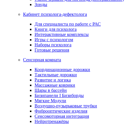
Зонды
Кабинет психолога-дефектолога
Для специалиста по работе с РАС
Книги для психолога
Интерактивные комплексы
Игры с психологом
Наборы психолога
Готовые решения
Сенсорная комната
Координационные дорожки
Тактильные дорожки
Развитие и логика
Массажные коврики
Шары в бассейн
Бизипанели I Бизиборды
Мягкие Модули
Воздушно-пузырьковые трубки
Фиброоптические изделия
Сенсомоторная интеграция
Нейротренажёры