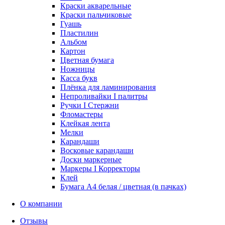
Краски акварельные
Краски пальчиковые
Гуашь
Пластилин
Альбом
Картон
Цветная бумага
Ножницы
Касса букв
Плёнка для ламинирования
Непроливайки I палитры
Ручки I Стержни
Фломастеры
Клейкая лента
Мелки
Карандаши
Восковые карандаши
Доски маркерные
Маркеры I Корректоры
Клей
Бумага А4 белая / цветная (в пачках)
О компании
Отзывы