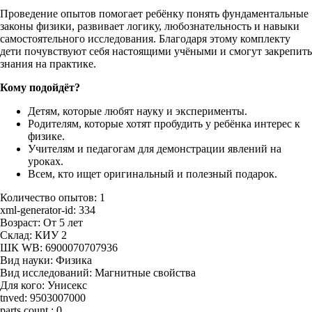
Проведение опытов помогает ребёнку понять фундаментальные
законы физики, развивает логику, любознательность и навыки
самостоятельного исследования. Благодаря этому комплекту
дети почувствуют себя настоящими учёными и смогут закрепить
знания на практике.
Кому подойдёт?
Детям, которые любят науку и эксперименты.
Родителям, которые хотят пробудить у ребёнка интерес к
физике.
Учителям и педагогам для демонстрации явлений на
уроках.
Всем, кто ищет оригинальный и полезный подарок.
Количество опытов:
1
xml-generator-id:
334
Возраст:
От 5 лет
Склад:
КИУ 2
ШК WB:
6900070707936
Вид науки:
Физика
Вид исследований:
Магнитные свойства
Для кого:
Унисекс
tnved:
9503007000
parts count :
0