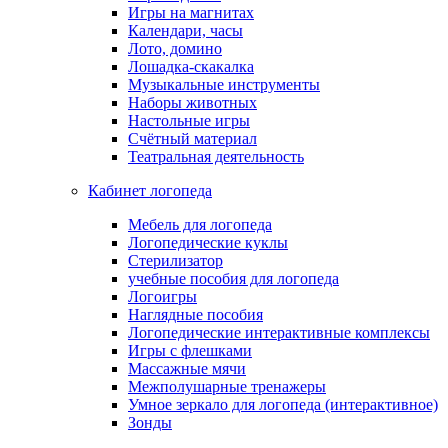
Игры на магнитах
Календари, часы
Лото, домино
Лошадка-скакалка
Музыкальные инструменты
Наборы животных
Настольные игры
Счётный материал
Театральная деятельность
Кабинет логопеда
Мебель для логопеда
Логопедические куклы
Стерилизатор
учебные пособия для логопеда
Логоигры
Наглядные пособия
Логопедические интерактивные комплексы
Игры с флешками
Массажные мячи
Межполушарные тренажеры
Умное зеркало для логопеда (интерактивное)
Зонды