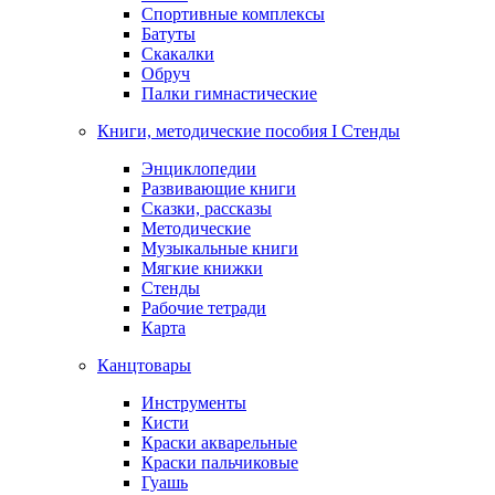
Спортивные комплексы
Батуты
Скакалки
Обруч
Палки гимнастические
Книги, методические пособия I Стенды
Энциклопедии
Развивающие книги
Сказки, рассказы
Методические
Музыкальные книги
Мягкие книжки
Стенды
Рабочие тетради
Карта
Канцтовары
Инструменты
Кисти
Краски акварельные
Краски пальчиковые
Гуашь