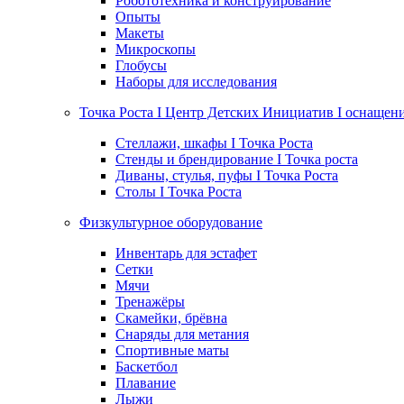
Робототехника и конструирование
Опыты
Макеты
Микроскопы
Глобусы
Наборы для исследования
Точка Роста I Центр Детских Инициатив I оснащен
Стеллажи, шкафы I Точка Роста
Стенды и брендирование I Точка роста
Диваны, стулья, пуфы I Точка Роста
Столы I Точка Роста
Физкультурное оборудование
Инвентарь для эстафет
Сетки
Мячи
Тренажёры
Скамейки, брёвна
Снаряды для метания
Спортивные маты
Баскетбол
Плавание
Лыжи