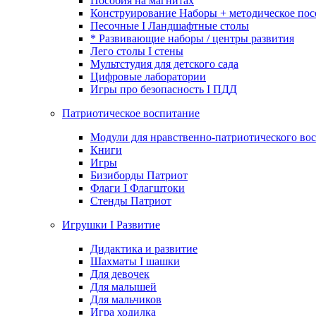
Пособия на магнитах
Конструирование Наборы + методическое пос
Песочные I Ландшафтные столы
* Развивающие наборы / центры развития
Лего столы I стены
Мультстудия для детского сада
Цифровые лаборатории
Игры про безопасность I ПДД
Патриотическое воспитание
Модули для нравственно-патриотического вос
Книги
Игры
Бизиборды Патриот
Флаги I Флагштоки
Стенды Патриот
Игрушки I Развитие
Дидактика и развитие
Шахматы I шашки
Для девочек
Для малышей
Для мальчиков
Игра ходилка