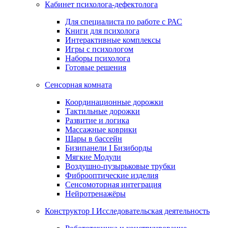
Кабинет психолога-дефектолога
Для специалиста по работе с РАС
Книги для психолога
Интерактивные комплексы
Игры с психологом
Наборы психолога
Готовые решения
Сенсорная комната
Координационные дорожки
Тактильные дорожки
Развитие и логика
Массажные коврики
Шары в бассейн
Бизипанели I Бизиборды
Мягкие Модули
Воздушно-пузырьковые трубки
Фиброоптические изделия
Сенсомоторная интеграция
Нейротренажёры
Конструктор I Исследовательская деятельность