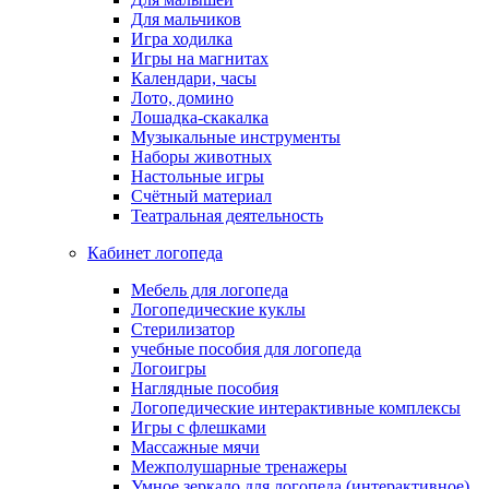
Для мальчиков
Игра ходилка
Игры на магнитах
Календари, часы
Лото, домино
Лошадка-скакалка
Музыкальные инструменты
Наборы животных
Настольные игры
Счётный материал
Театральная деятельность
Кабинет логопеда
Мебель для логопеда
Логопедические куклы
Стерилизатор
учебные пособия для логопеда
Логоигры
Наглядные пособия
Логопедические интерактивные комплексы
Игры с флешками
Массажные мячи
Межполушарные тренажеры
Умное зеркало для логопеда (интерактивное)