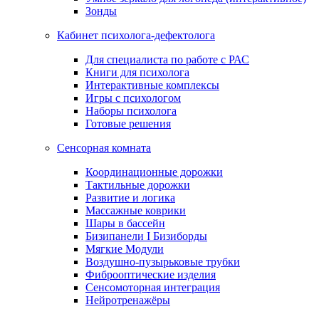
Зонды
Кабинет психолога-дефектолога
Для специалиста по работе с РАС
Книги для психолога
Интерактивные комплексы
Игры с психологом
Наборы психолога
Готовые решения
Сенсорная комната
Координационные дорожки
Тактильные дорожки
Развитие и логика
Массажные коврики
Шары в бассейн
Бизипанели I Бизиборды
Мягкие Модули
Воздушно-пузырьковые трубки
Фиброоптические изделия
Сенсомоторная интеграция
Нейротренажёры