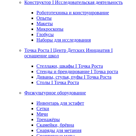
Конструктор I Исследовательская деятельность
Робототехника и конструирование
Опыты
Макеты
Микроскопы
Глобусы
Наборы для исследования
Точка Роста I Центр Детских Инициатив I
оснащение школ
Стеллажи, шкафы I Точка Роста
Стенды и брендирование I Точка роста
Диваны, стулья, пуфы I Точка Роста
Столы I Точка Роста
Физкультурное оборудование
Инвентарь для эстафет
Сетки
Мячи
Тренажёры
Скамейки, брёвна
Снаряды для метания
Спортивные маты