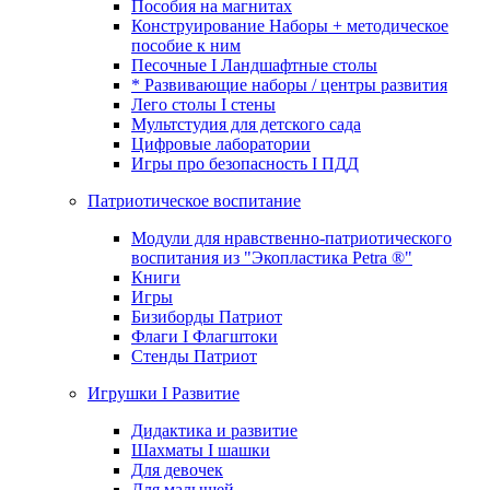
Пособия на магнитах
Конструирование Наборы + методическое
пособие к ним
Песочные I Ландшафтные столы
* Развивающие наборы / центры развития
Лего столы I стены
Мультстудия для детского сада
Цифровые лаборатории
Игры про безопасность I ПДД
Патриотическое воспитание
Модули для нравственно-патриотического
воспитания из "Экопластика Petra ®"
Книги
Игры
Бизиборды Патриот
Флаги I Флагштоки
Стенды Патриот
Игрушки I Развитие
Дидактика и развитие
Шахматы I шашки
Для девочек
Для малышей