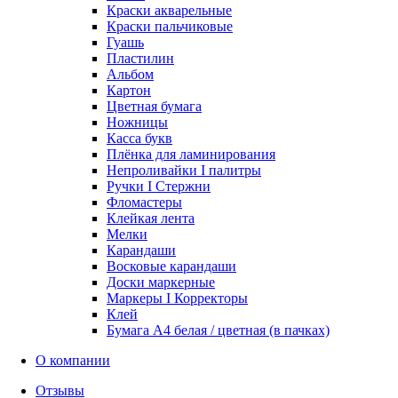
Краски акварельные
Краски пальчиковые
Гуашь
Пластилин
Альбом
Картон
Цветная бумага
Ножницы
Касса букв
Плёнка для ламинирования
Непроливайки I палитры
Ручки I Стержни
Фломастеры
Клейкая лента
Мелки
Карандаши
Восковые карандаши
Доски маркерные
Маркеры I Корректоры
Клей
Бумага А4 белая / цветная (в пачках)
О компании
Отзывы