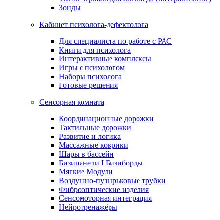
Зонды
Кабинет психолога-дефектолога
Для специалиста по работе с РАС
Книги для психолога
Интерактивные комплексы
Игры с психологом
Наборы психолога
Готовые решения
Сенсорная комната
Координационные дорожки
Тактильные дорожки
Развитие и логика
Массажные коврики
Шары в бассейн
Бизипанели I Бизиборды
Мягкие Модули
Воздушно-пузырьковые трубки
Фиброоптические изделия
Сенсомоторная интеграция
Нейротренажёры