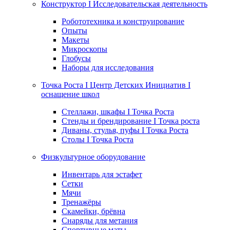
Конструктор I Исследовательская деятельность
Робототехника и конструирование
Опыты
Макеты
Микроскопы
Глобусы
Наборы для исследования
Точка Роста I Центр Детских Инициатив I
оснащение школ
Стеллажи, шкафы I Точка Роста
Стенды и брендирование I Точка роста
Диваны, стулья, пуфы I Точка Роста
Столы I Точка Роста
Физкультурное оборудование
Инвентарь для эстафет
Сетки
Мячи
Тренажёры
Скамейки, брёвна
Снаряды для метания
Спортивные маты