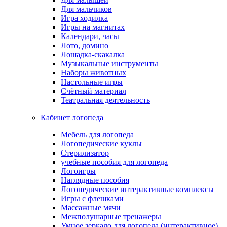
Для мальчиков
Игра ходилка
Игры на магнитах
Календари, часы
Лото, домино
Лошадка-скакалка
Музыкальные инструменты
Наборы животных
Настольные игры
Счётный материал
Театральная деятельность
Кабинет логопеда
Мебель для логопеда
Логопедические куклы
Стерилизатор
учебные пособия для логопеда
Логоигры
Наглядные пособия
Логопедические интерактивные комплексы
Игры с флешками
Массажные мячи
Межполушарные тренажеры
Умное зеркало для логопеда (интерактивное)