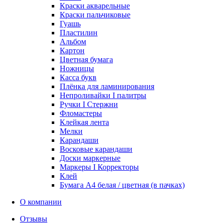
Краски акварельные
Краски пальчиковые
Гуашь
Пластилин
Альбом
Картон
Цветная бумага
Ножницы
Касса букв
Плёнка для ламинирования
Непроливайки I палитры
Ручки I Стержни
Фломастеры
Клейкая лента
Мелки
Карандаши
Восковые карандаши
Доски маркерные
Маркеры I Корректоры
Клей
Бумага А4 белая / цветная (в пачках)
О компании
Отзывы