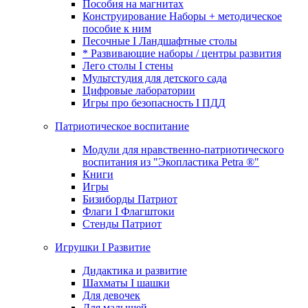
Пособия на магнитах
Конструирование Наборы + методическое
пособие к ним
Песочные I Ландшафтные столы
* Развивающие наборы / центры развития
Лего столы I стены
Мультстудия для детского сада
Цифровые лаборатории
Игры про безопасность I ПДД
Патриотическое воспитание
Модули для нравственно-патриотического
воспитания из "Экопластика Petra ®"
Книги
Игры
Бизиборды Патриот
Флаги I Флагштоки
Стенды Патриот
Игрушки I Развитие
Дидактика и развитие
Шахматы I шашки
Для девочек
Для малышей