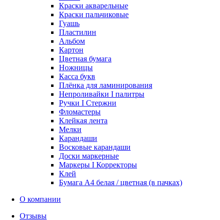
Краски акварельные
Краски пальчиковые
Гуашь
Пластилин
Альбом
Картон
Цветная бумага
Ножницы
Касса букв
Плёнка для ламинирования
Непроливайки I палитры
Ручки I Стержни
Фломастеры
Клейкая лента
Мелки
Карандаши
Восковые карандаши
Доски маркерные
Маркеры I Корректоры
Клей
Бумага А4 белая / цветная (в пачках)
О компании
Отзывы