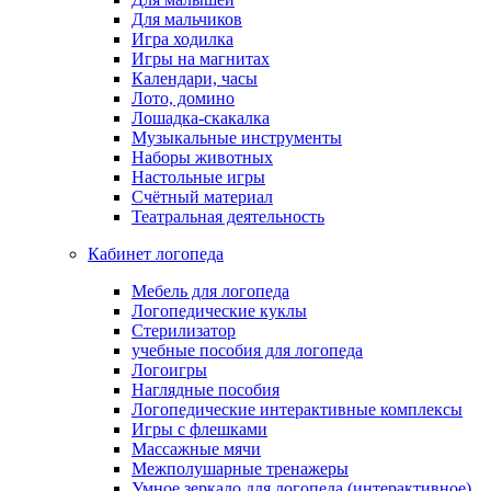
Для мальчиков
Игра ходилка
Игры на магнитах
Календари, часы
Лото, домино
Лошадка-скакалка
Музыкальные инструменты
Наборы животных
Настольные игры
Счётный материал
Театральная деятельность
Кабинет логопеда
Мебель для логопеда
Логопедические куклы
Стерилизатор
учебные пособия для логопеда
Логоигры
Наглядные пособия
Логопедические интерактивные комплексы
Игры с флешками
Массажные мячи
Межполушарные тренажеры
Умное зеркало для логопеда (интерактивное)