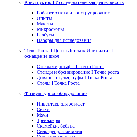
Конструктор I Исследовательская деятельность
Робототехника и конструирование
Опыты
Макеты
Микроскопы
Глобусы
Наборы для исследования
Точка Роста I Центр Детских Инициатив I
оснащение школ
Стеллажи, шкафы I Точка Роста
Стенды и брендирование I Точка роста
Диваны, стулья, пуфы I Точка Роста
Столы I Точка Роста
Физкультурное оборудование
Инвентарь для эстафет
Сетки
Мячи
Тренажёры
Скамейки, брёвна
Снаряды для метания
Спортивные маты