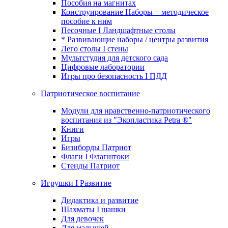
Пособия на магнитах
Конструирование Наборы + методическое
пособие к ним
Песочные I Ландшафтные столы
* Развивающие наборы / центры развития
Лего столы I стены
Мультстудия для детского сада
Цифровые лаборатории
Игры про безопасность I ПДД
Патриотическое воспитание
Модули для нравственно-патриотического
воспитания из "Экопластика Petra ®"
Книги
Игры
Бизиборды Патриот
Флаги I Флагштоки
Стенды Патриот
Игрушки I Развитие
Дидактика и развитие
Шахматы I шашки
Для девочек
Для малышей