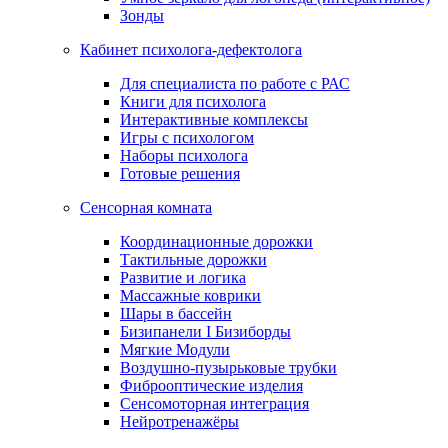
Зонды
Кабинет психолога-дефектолога
Для специалиста по работе с РАС
Книги для психолога
Интерактивные комплексы
Игры с психологом
Наборы психолога
Готовые решения
Сенсорная комната
Координационные дорожки
Тактильные дорожки
Развитие и логика
Массажные коврики
Шары в бассейн
Бизипанели I Бизиборды
Мягкие Модули
Воздушно-пузырьковые трубки
Фиброоптические изделия
Сенсомоторная интеграция
Нейротренажёры