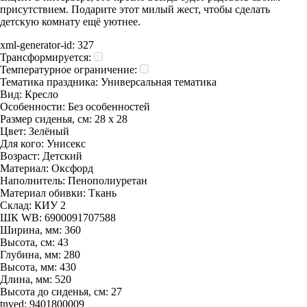
присутствием. Подарите этот милый жест, чтобы сделать
детскую комнату ещё уютнее.
xml-generator-id:
327
Трансформируется:
Температурное ограничение:
Тематика праздника:
Универсальная тематика
Вид:
Кресло
Особенности:
Без особенностей
Размер сиденья, см:
28 х 28
Цвет:
Зелёный
Для кого:
Унисекс
Возраст:
Детский
Материал:
Оксфорд
Наполнитель:
Пенополиуретан
Материал обивки:
Ткань
Склад:
КИУ 2
ШК WB:
6900091707588
Ширина, мм:
360
Высота, см:
43
Глубина, мм:
280
Высота, мм:
430
Длина, мм:
520
Высота до сиденья, см:
27
tnved:
9401800009