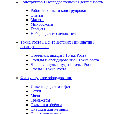
Конструктор I Исследовательская деятельность
Робототехника и конструирование
Опыты
Макеты
Микроскопы
Глобусы
Наборы для исследования
Точка Роста I Центр Детских Инициатив I
оснащение школ
Стеллажи, шкафы I Точка Роста
Стенды и брендирование I Точка роста
Диваны, стулья, пуфы I Точка Роста
Столы I Точка Роста
Физкультурное оборудование
Инвентарь для эстафет
Сетки
Мячи
Тренажёры
Скамейки, брёвна
Снаряды для метания
Спортивные маты