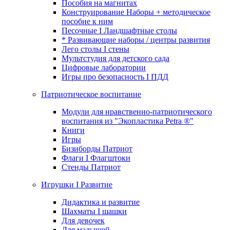
Пособия на магнитах
Конструирование Наборы + методическое
пособие к ним
Песочные I Ландшафтные столы
* Развивающие наборы / центры развития
Лего столы I стены
Мультстудия для детского сада
Цифровые лаборатории
Игры про безопасность I ПДД
Патриотическое воспитание
Модули для нравственно-патриотического
воспитания из "Экопластика Petra ®"
Книги
Игры
Бизиборды Патриот
Флаги I Флагштоки
Стенды Патриот
Игрушки I Развитие
Дидактика и развитие
Шахматы I шашки
Для девочек
Для малышей