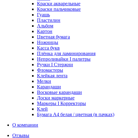
Краски акварельные
Краски пальчиковые
Гуашь
Пластилин
Альбом
Картон
Цветная бумага
Ножницы
Касса букв
Плёнка для ламинирования
Непроливайки I палитры
Ручки I Стержни
Фломастеры
Клейкая лента
Мелки
Карандаши
Восковые карандаши
Доски маркерные
Маркеры I Корректоры
Клей
Бумага А4 белая / цветная (в пачках)
О компании
Отзывы