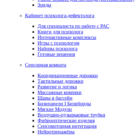
Зонды
Кабинет психолога-дефектолога
Для специалиста по работе с РАС
Книги для психолога
Интерактивные комплексы
Игры с психологом
Наборы психолога
Готовые решения
Сенсорная комната
Координационные дорожки
Тактильные дорожки
Развитие и логика
Массажные коврики
Шары в бассейн
Бизипанели I Бизиборды
Мягкие Модули
Воздушно-пузырьковые трубки
Фиброоптические изделия
Сенсомоторная интеграция
Нейротренажёры