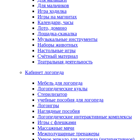
Для мальчиков
Игра ходилка
Игры на магнитах
Календари, часы
Лото, домино
Лошадка-скакалка
Музыкальные инструменты
Наборы животных
Настольные игры
Счётный материал
Театральная деятельность
Кабинет логопеда
Мебель для логопеда
Логопедические куклы
Стерилизатор
учебные пособия для логопеда
Логоигры
Наглядные пособия
Логопедические интерактивные комплексы
Игры с флешками
Массажные мячи
Межполушарные тренажеры
Умное зеркало для логопеда (интерактивное)