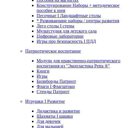
Пособия на магнитах
Конструирование Наборы + методическое
пособие к ним
Песочные I Ландшафтные столы
* Развивающие наборы / центры развития
Лего столы I стены
Мультстудия для детского сада
Цифровые лаборатории
Игры про безопасность I ПДД
Патриотическое воспитание
Модули для нравственно-патриотического
воспитания из "Экопластика Petra ®"
Книги
Игры
Бизиборды Патриот
Флаги I Флагштоки
Стенды Патриот
Игрушки I Развитие
Дидактика и развитие
Шахматы I шашки
Для девочек
Для малышей