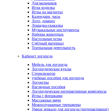
Для мальчиков
Игра ходилка
Игры на магнитах
Календари, часы
Лото, домино
Лошадка-скакалка
Музыкальные инструменты
Наборы животных
Настольные игры
Счётный материал
Театральная деятельность
Кабинет логопеда
Мебель для логопеда
Логопедические куклы
Стерилизатор
учебные пособия для логопеда
Логоигры
Наглядные пособия
Логопедические интерактивные комплексы
Игры с флешками
Массажные мячи
Межполушарные тренажеры
Умное зеркало для логопеда (интерактивное)