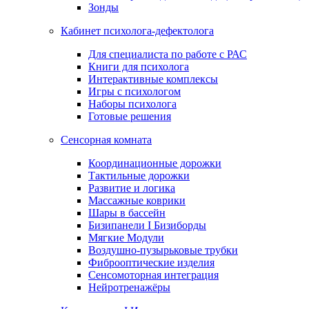
Зонды
Кабинет психолога-дефектолога
Для специалиста по работе с РАС
Книги для психолога
Интерактивные комплексы
Игры с психологом
Наборы психолога
Готовые решения
Сенсорная комната
Координационные дорожки
Тактильные дорожки
Развитие и логика
Массажные коврики
Шары в бассейн
Бизипанели I Бизиборды
Мягкие Модули
Воздушно-пузырьковые трубки
Фиброоптические изделия
Сенсомоторная интеграция
Нейротренажёры