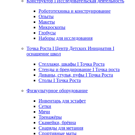
Конструктор I Исследовательская деятельность
Робототехника и конструирование
Опыты
Макеты
Микроскопы
Глобусы
Наборы для исследования
Точка Роста I Центр Детских Инициатив I
оснащение школ
Стеллажи, шкафы I Точка Роста
Стенды и брендирование I Точка роста
Диваны, стулья, пуфы I Точка Роста
Столы I Точка Роста
Физкультурное оборудование
Инвентарь для эстафет
Сетки
Мячи
Тренажёры
Скамейки, брёвна
Снаряды для метания
Спортивные маты