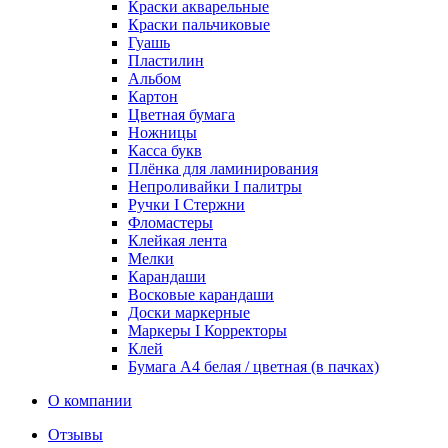
Краски акварельные
Краски пальчиковые
Гуашь
Пластилин
Альбом
Картон
Цветная бумага
Ножницы
Касса букв
Плёнка для ламинирования
Непроливайки I палитры
Ручки I Стержни
Фломастеры
Клейкая лента
Мелки
Карандаши
Восковые карандаши
Доски маркерные
Маркеры I Корректоры
Клей
Бумага А4 белая / цветная (в пачках)
О компании
Отзывы