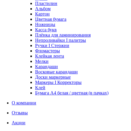
Пластилин
Альбом
Картон
Цветная бумага
Ножницы
Касса букв
Плёнка для ламинирования
Непроливайки I палитры
Ручки I Стержни
Фломастеры
Клейкая лента
Мелки
Карандаши
Восковые карандаши
Доски маркерные
Маркеры I Корректоры
Клей
Бумага А4 белая / цветная (в пачках)
О компании
Отзывы
Акции