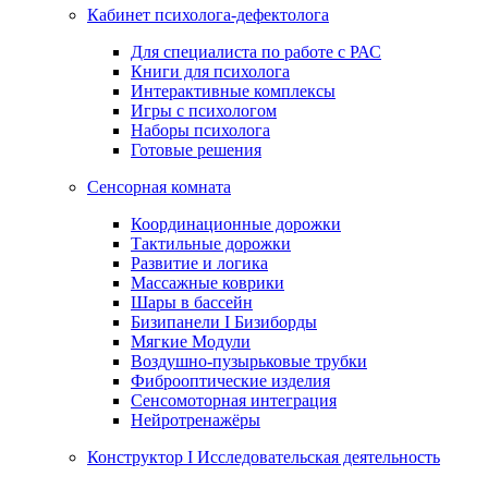
Кабинет психолога-дефектолога
Для специалиста по работе с РАС
Книги для психолога
Интерактивные комплексы
Игры с психологом
Наборы психолога
Готовые решения
Сенсорная комната
Координационные дорожки
Тактильные дорожки
Развитие и логика
Массажные коврики
Шары в бассейн
Бизипанели I Бизиборды
Мягкие Модули
Воздушно-пузырьковые трубки
Фиброоптические изделия
Сенсомоторная интеграция
Нейротренажёры
Конструктор I Исследовательская деятельность