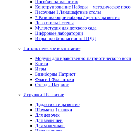
Пособия на магнитах
Конструирование Наборы + методическое посо
Песочные I Ландшафтные столы
* Развивающие наборы / центры развития
Лего столы I стены
Мультстудия для детского сада
Цифровые лаборатории
Игры про безопасность I ПДД
Патриотическое воспитание
Модули для нравственно-патриотического восп
Книги
Игры
Бизиборды Патриот
Флаги I Флагштоки
Стенды Патриот
Игрушки I Развитие
Дидактика и развитие
Шахматы I шашки
Для девочек
Для малышей
Для мальчиков
Игра ходилка