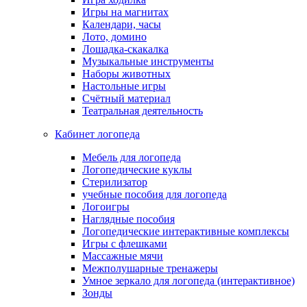
Игры на магнитах
Календари, часы
Лото, домино
Лошадка-скакалка
Музыкальные инструменты
Наборы животных
Настольные игры
Счётный материал
Театральная деятельность
Кабинет логопеда
Мебель для логопеда
Логопедические куклы
Стерилизатор
учебные пособия для логопеда
Логоигры
Наглядные пособия
Логопедические интерактивные комплексы
Игры с флешками
Массажные мячи
Межполушарные тренажеры
Умное зеркало для логопеда (интерактивное)
Зонды