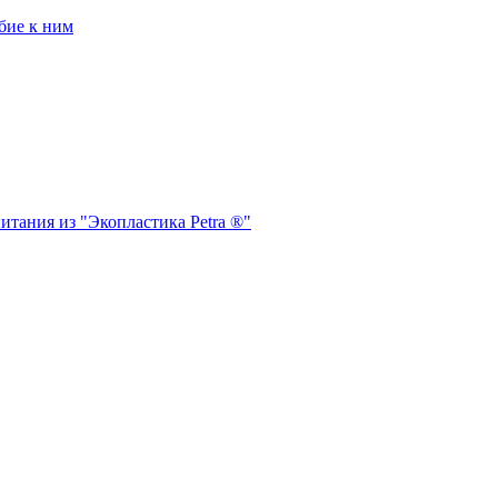
бие к ним
итания из "Экопластика Petra ®"