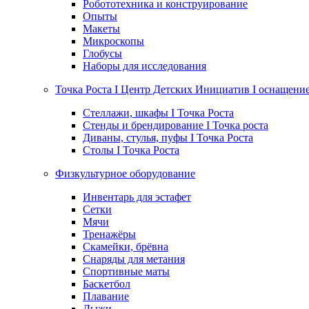
Робототехника и конструирование
Опыты
Макеты
Микроскопы
Глобусы
Наборы для исследования
Точка Роста I Центр Детских Инициатив I оснащени
Стеллажи, шкафы I Точка Роста
Стенды и брендирование I Точка роста
Диваны, стулья, пуфы I Точка Роста
Столы I Точка Роста
Физкультурное оборудование
Инвентарь для эстафет
Сетки
Мячи
Тренажёры
Скамейки, брёвна
Снаряды для метания
Спортивные маты
Баскетбол
Плавание
Лыжи