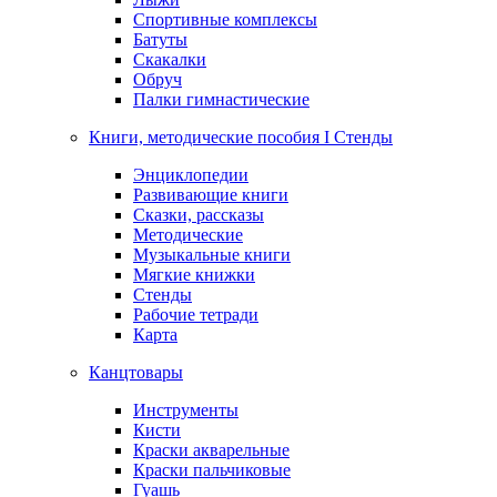
Спортивные комплексы
Батуты
Скакалки
Обруч
Палки гимнастические
Книги, методические пособия I Стенды
Энциклопедии
Развивающие книги
Сказки, рассказы
Методические
Музыкальные книги
Мягкие книжки
Стенды
Рабочие тетради
Карта
Канцтовары
Инструменты
Кисти
Краски акварельные
Краски пальчиковые
Гуашь