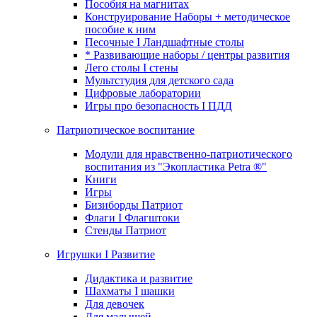
Пособия на магнитах
Конструирование Наборы + методическое
пособие к ним
Песочные I Ландшафтные столы
* Развивающие наборы / центры развития
Лего столы I стены
Мультстудия для детского сада
Цифровые лаборатории
Игры про безопасность I ПДД
Патриотическое воспитание
Модули для нравственно-патриотического
воспитания из "Экопластика Petra ®"
Книги
Игры
Бизиборды Патриот
Флаги I Флагштоки
Стенды Патриот
Игрушки I Развитие
Дидактика и развитие
Шахматы I шашки
Для девочек
Для малышей