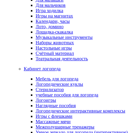
Для мальчиков
Игра ходилка
Игры на магнитах
Календари, часы
Лото, домино
Лошадка-скакалка
Музыкальные инструменты
Наборы животных
Настольные игры
Счётный материал
Театральная деятельность
Кабинет логопеда
Мебель для логопеда
Логопедические куклы
Стерилизатор
учебные пособия для логопеда
Логоигры
Наглядные пособия
Логопедические интерактивные комплексы
Игры с флешками
Массажные мячи
Межполушарные тренажеры
Умное зеркало для логопеда (интерактивное)