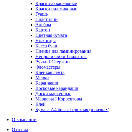
Краски акварельные
Краски пальчиковые
Гуашь
Пластилин
Альбом
Картон
Цветная бумага
Ножницы
Касса букв
Плёнка для ламинирования
Непроливайки I палитры
Ручки I Стержни
Фломастеры
Клейкая лента
Мелки
Карандаши
Восковые карандаши
Доски маркерные
Маркеры I Корректоры
Клей
Бумага А4 белая / цветная (в пачках)
О компании
Отзывы