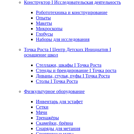
Конструктор I Исследовательская деятельность
Робототехника и конструирование
Опыты
Макеты
Микроскопы
Глобусы
Наборы для исследования
Точка Роста I Центр Детских Инициатив I
оснащение школ
Стеллажи, шкафы I Точка Роста
Стенды и брендирование I Точка роста
Диваны, стулья, пуфы I Точка Роста
Столы I Точка Роста
Физкультурное оборудование
Инвентарь для эстафет
Сетки
Мячи
Тренажёры
Скамейки, брёвна
Снаряды для метания
Спортивные маты