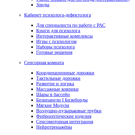
Зонды
Кабинет психолога-дефектолога
Для специалиста по работе с РАС
Книги для психолога
Интерактивные комплексы
Игры с психологом
Наборы психолога
Готовые решения
Сенсорная комната
Координационные дорожки
Тактильные дорожки
Развитие и логика
Массажные коврики
Шары в бассейн
Бизипанели I Бизиборды
Мягкие Модули
Воздушно-пузырьковые трубки
Фиброоптические изделия
Сенсомоторная интеграция
Нейротренажёры