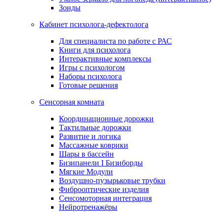
Зонды
Кабинет психолога-дефектолога
Для специалиста по работе с РАС
Книги для психолога
Интерактивные комплексы
Игры с психологом
Наборы психолога
Готовые решения
Сенсорная комната
Координационные дорожки
Тактильные дорожки
Развитие и логика
Массажные коврики
Шары в бассейн
Бизипанели I Бизиборды
Мягкие Модули
Воздушно-пузырьковые трубки
Фиброоптические изделия
Сенсомоторная интеграция
Нейротренажёры