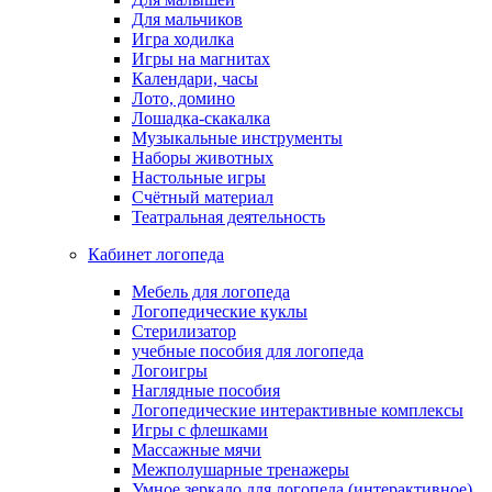
Для мальчиков
Игра ходилка
Игры на магнитах
Календари, часы
Лото, домино
Лошадка-скакалка
Музыкальные инструменты
Наборы животных
Настольные игры
Счётный материал
Театральная деятельность
Кабинет логопеда
Мебель для логопеда
Логопедические куклы
Стерилизатор
учебные пособия для логопеда
Логоигры
Наглядные пособия
Логопедические интерактивные комплексы
Игры с флешками
Массажные мячи
Межполушарные тренажеры
Умное зеркало для логопеда (интерактивное)