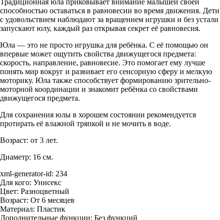
Традиционная юла приковывает внимание малышей своей
способностью оставаться в равновесии во время движения. Дети
с удовольствием наблюдают за вращением игрушки и без устали
запускают юлу, каждый раз открывая секрет её равновесия.
Юла — это не просто игрушка для ребёнка. С её помощью он
впервые может ощутить свойства движущегося предмета:
скорость, направление, равновесие. Это помогает ему лучше
понять мир вокруг и развивает его сенсорную сферу и мелкую
моторику. Юла также способствует формированию зрительно-
моторной координации и знакомит ребёнка со свойствами
движущегося предмета.
Для сохранения юлы в хорошем состоянии рекомендуется
протирать её влажной тряпкой и не мочить в воде.
Возраст: от 3 лет.
Диаметр: 16 см.
xml-generator-id:
234
Для кого:
Унисекс
Цвет:
Разноцветный
Возраст:
От 6 месяцев
Материал:
Пластик
Дополнительные функции:
Без функций