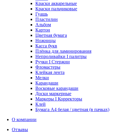
Краски акварельные
Краски пальчиковые
Гуашь
Пластилин
Альбом
Картон
Цветная бумага
Ножницы
Касса букв
Плёнка для ламинирования
Непроливайки I палитры
Ручки I Стержни
Фломастеры
Клейкая лента
Мелки
Карандаши
Восковые карандаши
Доски маркерные
Маркеры I Корректоры
Клей
Бумага А4 белая / цветная (в пачках)
О компании
Отзывы