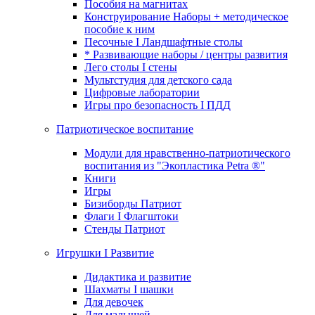
Пособия на магнитах
Конструирование Наборы + методическое
пособие к ним
Песочные I Ландшафтные столы
* Развивающие наборы / центры развития
Лего столы I стены
Мультстудия для детского сада
Цифровые лаборатории
Игры про безопасность I ПДД
Патриотическое воспитание
Модули для нравственно-патриотического
воспитания из "Экопластика Petra ®"
Книги
Игры
Бизиборды Патриот
Флаги I Флагштоки
Стенды Патриот
Игрушки I Развитие
Дидактика и развитие
Шахматы I шашки
Для девочек
Для малышей