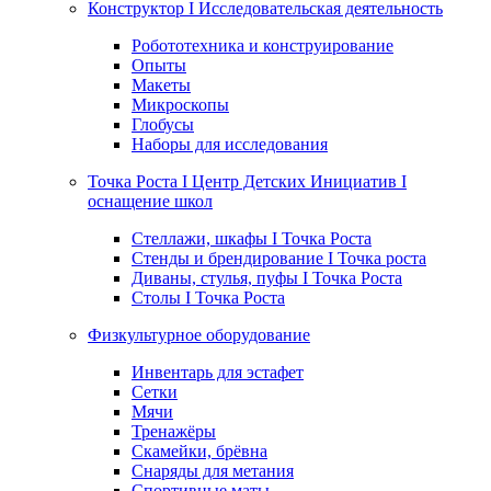
Конструктор I Исследовательская деятельность
Робототехника и конструирование
Опыты
Макеты
Микроскопы
Глобусы
Наборы для исследования
Точка Роста I Центр Детских Инициатив I
оснащение школ
Стеллажи, шкафы I Точка Роста
Стенды и брендирование I Точка роста
Диваны, стулья, пуфы I Точка Роста
Столы I Точка Роста
Физкультурное оборудование
Инвентарь для эстафет
Сетки
Мячи
Тренажёры
Скамейки, брёвна
Снаряды для метания
Спортивные маты