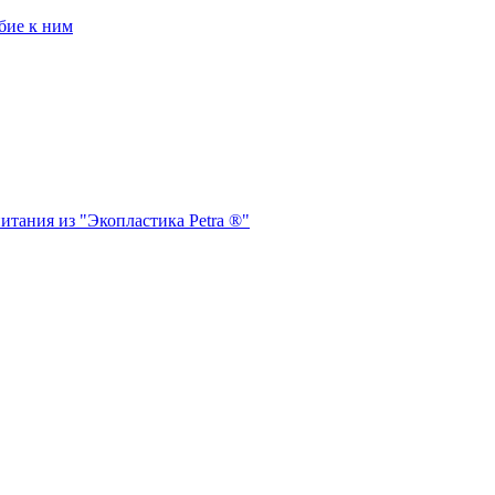
бие к ним
итания из "Экопластика Petra ®"