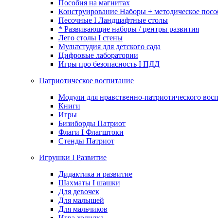
Пособия на магнитах
Конструирование Наборы + методическое посо
Песочные I Ландшафтные столы
* Развивающие наборы / центры развития
Лего столы I стены
Мультстудия для детского сада
Цифровые лаборатории
Игры про безопасность I ПДД
Патриотическое воспитание
Модули для нравственно-патриотического восп
Книги
Игры
Бизиборды Патриот
Флаги I Флагштоки
Стенды Патриот
Игрушки I Развитие
Дидактика и развитие
Шахматы I шашки
Для девочек
Для малышей
Для мальчиков
Игра ходилка