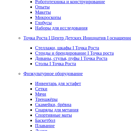
Робототехника и конструирование
Опыты
Макеты
Микроскопы
Глобусы
Наборы для исследования
Точка Роста I Центр Детских Инициатив I оснащени
Стеллажи, шкафы I Точка Роста
Стенды и брендирование I Точка роста
Диваны, стулья, пуфы I Точка Роста
Столы I Точка Роста
Физкультурное оборудование
Инвентарь для эстафет
Сетки
Мячи
Тренажёры
Скамейки, брёвна
Снаряды для метания
Спортивные маты
Баскетбол
Плавание
Лыжи