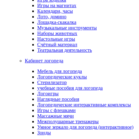
Игры на магнитах
Календари, часы
Лото, домино
Лошадка-скакалка
Музыкальные инструменты
Наборы животных
Настольные игры
Счётный материал
Театральная деятельность
Кабинет логопеда
Мебель для логопеда
Логопедические куклы
Стерилизатор
учебные пособия для логопеда
Логоигры
Наглядные пособия
Логопедические интерактивные комплексы
Игры с флешками
Массажные мячи
Межполушарные тренажеры
Умное зеркало для логопеда (интерактивное)
Зонды