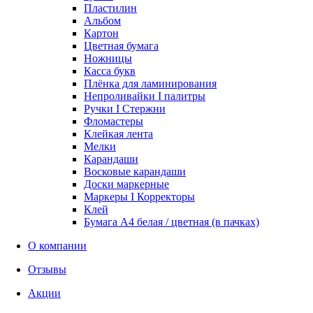
Пластилин
Альбом
Картон
Цветная бумага
Ножницы
Касса букв
Плёнка для ламинирования
Непроливайки I палитры
Ручки I Стержни
Фломастеры
Клейкая лента
Мелки
Карандаши
Восковые карандаши
Доски маркерные
Маркеры I Корректоры
Клей
Бумага А4 белая / цветная (в пачках)
О компании
Отзывы
Акции