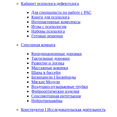
Кабинет психолога-дефектолога
Для специалиста по работе с РАС
Книги для психолога
Интерактивные комплексы
Игры с психологом
Наборы психолога
Готовые решения
Сенсорная комната
Координационные дорожки
Тактильные дорожки
Развитие и логика
Массажные коврики
Шары в бассейн
Бизипанели I Бизиборды
Мягкие Модули
Воздушно-пузырьковые трубки
Фиброоптические изделия
Сенсомоторная интеграция
Нейротренажёры
Конструктор I Исследовательская деятельность