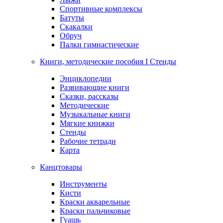
Спортивные комплексы
Батуты
Скакалки
Обруч
Палки гимнастические
Книги, методические пособия I Стенды
Энциклопедии
Развивающие книги
Сказки, рассказы
Методические
Музыкальные книги
Мягкие книжки
Стенды
Рабочие тетради
Карта
Канцтовары
Инструменты
Кисти
Краски акварельные
Краски пальчиковые
Гуашь