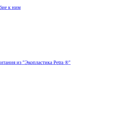
бие к ним
итания из "Экопластика Petra ®"