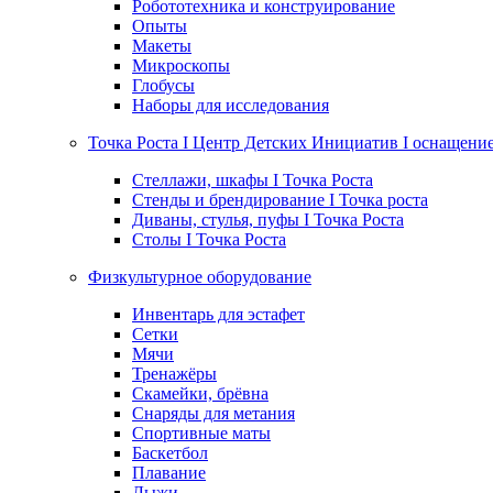
Робототехника и конструирование
Опыты
Макеты
Микроскопы
Глобусы
Наборы для исследования
Точка Роста I Центр Детских Инициатив I оснащени
Стеллажи, шкафы I Точка Роста
Стенды и брендирование I Точка роста
Диваны, стулья, пуфы I Точка Роста
Столы I Точка Роста
Физкультурное оборудование
Инвентарь для эстафет
Сетки
Мячи
Тренажёры
Скамейки, брёвна
Снаряды для метания
Спортивные маты
Баскетбол
Плавание
Лыжи