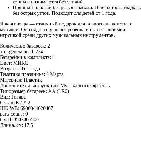
корпусе нажимаются без усилий.
Прочный пластик без резкого запаха. Поверхность гладкая,
без острых углов. Подходит для детей от 1 года.
Яркая гитара — отличный подарок для первого знакомства с
музыкой. Она надолго увлечёт ребёнка и станет любимой
игрушкой среди других музыкальных инструментов.
Количество батареек:
2
xml-generator-id:
234
Батарейки в комплекте:
Цвет:
МИКС
Возраст:
От 1 года
Тематика праздника:
8 Марта
Материал:
Пластик
Дополнительные функции:
Музыкальные эффекты
Типоразмер батареек:
AA (LR6)
Вид:
Гитара
Склад:
КИУ 2
ШК WB:
6900044620407
parts count :
0
tnved:
9503005500
Длина, см:
17.5