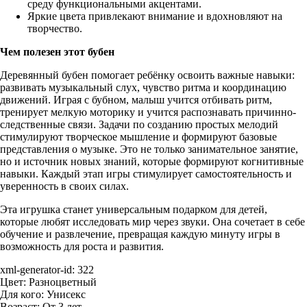
среду функциональными акцентами.
Яркие цвета привлекают внимание и вдохновляют на
творчество.
Чем полезен этот бубен
Деревянный бубен помогает ребёнку освоить важные навыки:
развивать музыкальный слух, чувство ритма и координацию
движений. Играя с бубном, малыш учится отбивать ритм,
тренирует мелкую моторику и учится распознавать причинно-
следственные связи. Задачи по созданию простых мелодий
стимулируют творческое мышление и формируют базовые
представления о музыке. Это не только занимательное занятие,
но и источник новых знаний, которые формируют когнитивные
навыки. Каждый этап игры стимулирует самостоятельность и
уверенность в своих силах.
Эта игрушка станет универсальным подарком для детей,
которые любят исследовать мир через звуки. Она сочетает в себе
обучение и развлечение, превращая каждую минуту игры в
возможность для роста и развития.
xml-generator-id:
322
Цвет:
Разноцветный
Для кого:
Унисекс
Возраст:
От 3 лет