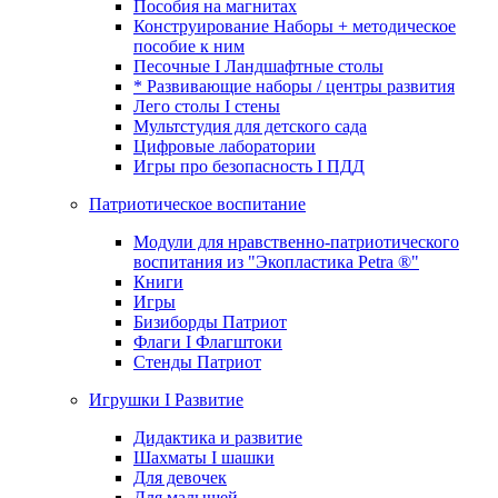
Пособия на магнитах
Конструирование Наборы + методическое
пособие к ним
Песочные I Ландшафтные столы
* Развивающие наборы / центры развития
Лего столы I стены
Мультстудия для детского сада
Цифровые лаборатории
Игры про безопасность I ПДД
Патриотическое воспитание
Модули для нравственно-патриотического
воспитания из "Экопластика Petra ®"
Книги
Игры
Бизиборды Патриот
Флаги I Флагштоки
Стенды Патриот
Игрушки I Развитие
Дидактика и развитие
Шахматы I шашки
Для девочек
Для малышей