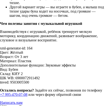
тихие.
Другой вариант игры — вы играете в бубен, а малыш под
тихие удары буна ходит на носочках, под громкие —
шагом, под очень громкие — бегом.
Чем полезны занятия с музыкальной игрушкой
Взаимодействуя с игрушкой, ребёнок тренирует мелкую
моторику, координацию движений, развивает воображение,
слуховое и визуальное восприятие.
xml-generator-id:
164
Цвет:
Жёлтый
Возраст:
От 3 лет
Материал:
Пластик
Дополнительные функции:
Звуковые эффекты
Вид:
Бубен
Склад:
КИУ 2
ШК WB:
6900072911492
tnved:
9503005500
Остались вопросы?
Задайте их сейчас, позвонив по телефону
+7 995-470-07-08
или через форму обратной связи
Написать нам