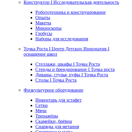
Конструктор I Исследовательская деятельность
Робототехника и конструирование
Опыты
Макеты
Микроскопы
Глобусы
Наборы для исследования
Точка Роста I Центр Детских Инициатив I
оснащение школ
Стеллажи, шкафы I Точка Роста
Стенды и брендирование I Точка роста
Диваны, стулья, пуфы I Точка Роста
Столы I Точка Роста
Физкультурное оборудование
Инвентарь для эстафет
Сетки
Мячи
Тренажёры
Скамейки, брёвна
Снаряды для метания
Спортивные маты