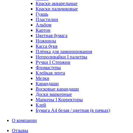
Краски акварельные
Краски пальчиковые
Гуашь
Пластилин
Альбом
Картон
Цветная бумага
Ножницы
Касса букв
Плёнка для ламинирования
Непроливайки I палитры
Ручки I Стержни
Фломастеры
Клейкая лента
Мелки
Карандаши
Восковые карандаши
Доски маркерные
Маркеры I Корректоры
Клей
Бумага А4 белая / цветная (в пачках)
О компании
Отзывы