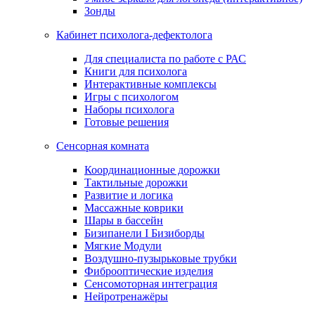
Зонды
Кабинет психолога-дефектолога
Для специалиста по работе с РАС
Книги для психолога
Интерактивные комплексы
Игры с психологом
Наборы психолога
Готовые решения
Сенсорная комната
Координационные дорожки
Тактильные дорожки
Развитие и логика
Массажные коврики
Шары в бассейн
Бизипанели I Бизиборды
Мягкие Модули
Воздушно-пузырьковые трубки
Фиброоптические изделия
Сенсомоторная интеграция
Нейротренажёры