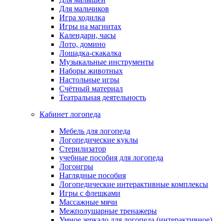
Для мальчиков
Игра ходилка
Игры на магнитах
Календари, часы
Лото, домино
Лошадка-скакалка
Музыкальные инструменты
Наборы животных
Настольные игры
Счётный материал
Театральная деятельность
Кабинет логопеда
Мебель для логопеда
Логопедические куклы
Стерилизатор
учебные пособия для логопеда
Логоигры
Наглядные пособия
Логопедические интерактивные комплексы
Игры с флешками
Массажные мячи
Межполушарные тренажеры
Умное зеркало для логопеда (интерактивное)