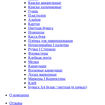
Краски акварельные
Краски пальчиковые
Гуашь
Пластилин
Альбом
Картон
Цветная бумага
Ножницы
Касса букв
Плёнка для ламинирования
Непроливайки I палитры
Ручки I Стержни
Фломастеры
Клейкая лента
Мелки
Карандаши
Восковые карандаши
Доски маркерные
Маркеры I Корректоры
Клей
Бумага А4 белая / цветная (в пачках)
О компании
Отзывы