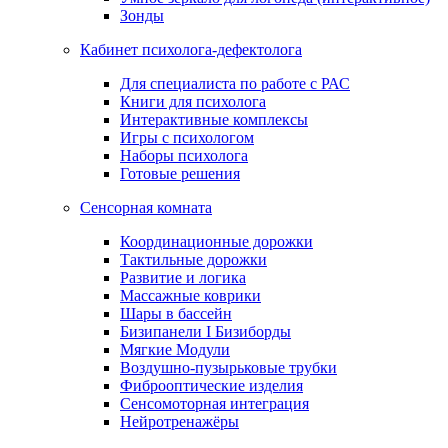
Зонды
Кабинет психолога-дефектолога
Для специалиста по работе с РАС
Книги для психолога
Интерактивные комплексы
Игры с психологом
Наборы психолога
Готовые решения
Сенсорная комната
Координационные дорожки
Тактильные дорожки
Развитие и логика
Массажные коврики
Шары в бассейн
Бизипанели I Бизиборды
Мягкие Модули
Воздушно-пузырьковые трубки
Фиброоптические изделия
Сенсомоторная интеграция
Нейротренажёры