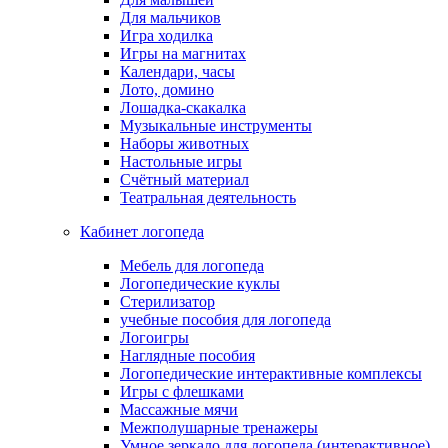
Для мальчиков
Игра ходилка
Игры на магнитах
Календари, часы
Лото, домино
Лошадка-скакалка
Музыкальные инструменты
Наборы животных
Настольные игры
Счётный материал
Театральная деятельность
Кабинет логопеда
Мебель для логопеда
Логопедические куклы
Стерилизатор
учебные пособия для логопеда
Логоигры
Наглядные пособия
Логопедические интерактивные комплексы
Игры с флешками
Массажные мячи
Межполушарные тренажеры
Умное зеркало для логопеда (интерактивное)