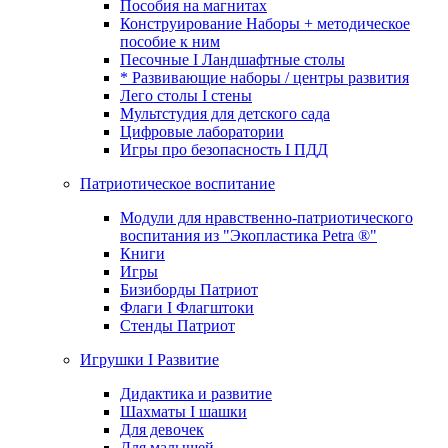
Пособия на магнитах
Конструирование Наборы + методическое
пособие к ним
Песочные I Ландшафтные столы
* Развивающие наборы / центры развития
Лего столы I стены
Мультстудия для детского сада
Цифровые лаборатории
Игры про безопасность I ПДД
Патриотическое воспитание
Модули для нравственно-патриотического
воспитания из "Экопластика Petra ®"
Книги
Игры
Бизиборды Патриот
Флаги I Флагштоки
Стенды Патриот
Игрушки I Развитие
Дидактика и развитие
Шахматы I шашки
Для девочек
Для малышей