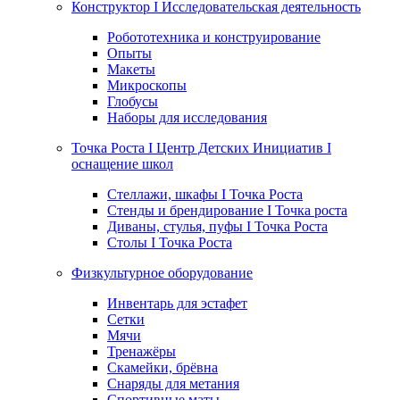
Конструктор I Исследовательская деятельность
Робототехника и конструирование
Опыты
Макеты
Микроскопы
Глобусы
Наборы для исследования
Точка Роста I Центр Детских Инициатив I
оснащение школ
Стеллажи, шкафы I Точка Роста
Стенды и брендирование I Точка роста
Диваны, стулья, пуфы I Точка Роста
Столы I Точка Роста
Физкультурное оборудование
Инвентарь для эстафет
Сетки
Мячи
Тренажёры
Скамейки, брёвна
Снаряды для метания
Спортивные маты