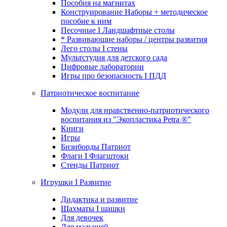
Пособия на магнитах
Конструирование Наборы + методическое
пособие к ним
Песочные I Ландшафтные столы
* Развивающие наборы / центры развития
Лего столы I стены
Мультстудия для детского сада
Цифровые лаборатории
Игры про безопасность I ПДД
Патриотическое воспитание
Модули для нравственно-патриотического
воспитания из "Экопластика Petra ®"
Книги
Игры
Бизиборды Патриот
Флаги I Флагштоки
Стенды Патриот
Игрушки I Развитие
Дидактика и развитие
Шахматы I шашки
Для девочек
Для малышей