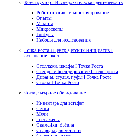
Конструктор I Исследовательская деятельность
Робототехника и конструирование
Опыты
Макеты
Микроскопы
Глобусы
Наборы для исследования
Точка Роста I Центр Детских Инициатив I
оснащение школ
Стеллажи, шкафы I Точка Роста
Стенды и брендирование I Точка роста
Диваны, стулья, пуфы I Точка Роста
Столы I Точка Роста
Физкультурное оборудование
Инвентарь для эстафет
Сетки
Мячи
Тренажёры
Скамейки, брёвна
Снаряды для метания
Спортивные маты