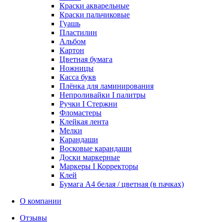
Краски акварельные
Краски пальчиковые
Гуашь
Пластилин
Альбом
Картон
Цветная бумага
Ножницы
Касса букв
Плёнка для ламинирования
Непроливайки I палитры
Ручки I Стержни
Фломастеры
Клейкая лента
Мелки
Карандаши
Восковые карандаши
Доски маркерные
Маркеры I Корректоры
Клей
Бумага А4 белая / цветная (в пачках)
О компании
Отзывы