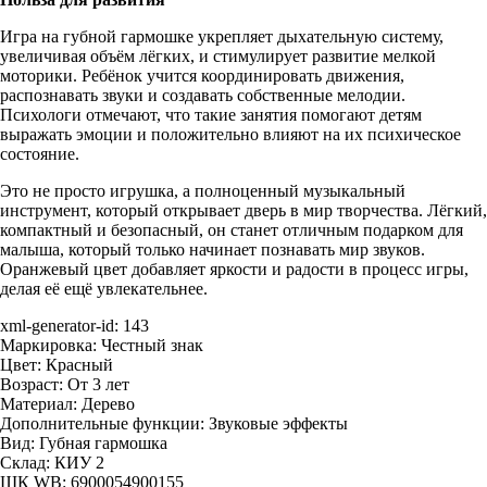
Игра на губной гармошке укрепляет дыхательную систему,
увеличивая объём лёгких, и стимулирует развитие мелкой
моторики. Ребёнок учится координировать движения,
распознавать звуки и создавать собственные мелодии.
Психологи отмечают, что такие занятия помогают детям
выражать эмоции и положительно влияют на их психическое
состояние.
Это не просто игрушка, а полноценный музыкальный
инструмент, который открывает дверь в мир творчества. Лёгкий,
компактный и безопасный, он станет отличным подарком для
малыша, который только начинает познавать мир звуков.
Оранжевый цвет добавляет яркости и радости в процесс игры,
делая её ещё увлекательнее.
xml-generator-id:
143
Маркировка:
Честный знак
Цвет:
Красный
Возраст:
От 3 лет
Материал:
Дерево
Дополнительные функции:
Звуковые эффекты
Вид:
Губная гармошка
Склад:
КИУ 2
ШК WB:
6900054900155