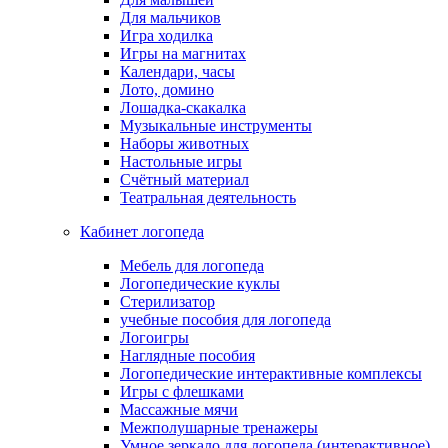
Для мальчиков
Игра ходилка
Игры на магнитах
Календари, часы
Лото, домино
Лошадка-скакалка
Музыкальные инструменты
Наборы животных
Настольные игры
Счётный материал
Театральная деятельность
Кабинет логопеда
Мебель для логопеда
Логопедические куклы
Стерилизатор
учебные пособия для логопеда
Логоигры
Наглядные пособия
Логопедические интерактивные комплексы
Игры с флешками
Массажные мячи
Межполушарные тренажеры
Умное зеркало для логопеда (интерактивное)