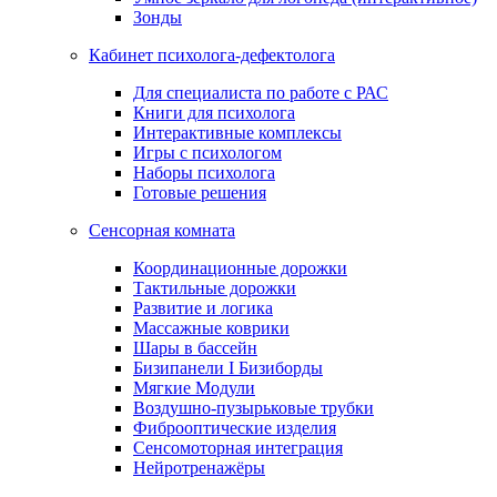
Зонды
Кабинет психолога-дефектолога
Для специалиста по работе с РАС
Книги для психолога
Интерактивные комплексы
Игры с психологом
Наборы психолога
Готовые решения
Сенсорная комната
Координационные дорожки
Тактильные дорожки
Развитие и логика
Массажные коврики
Шары в бассейн
Бизипанели I Бизиборды
Мягкие Модули
Воздушно-пузырьковые трубки
Фиброоптические изделия
Сенсомоторная интеграция
Нейротренажёры