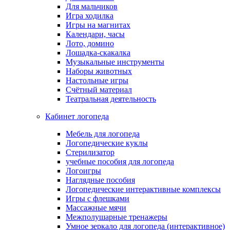
Для мальчиков
Игра ходилка
Игры на магнитах
Календари, часы
Лото, домино
Лошадка-скакалка
Музыкальные инструменты
Наборы животных
Настольные игры
Счётный материал
Театральная деятельность
Кабинет логопеда
Мебель для логопеда
Логопедические куклы
Стерилизатор
учебные пособия для логопеда
Логоигры
Наглядные пособия
Логопедические интерактивные комплексы
Игры с флешками
Массажные мячи
Межполушарные тренажеры
Умное зеркало для логопеда (интерактивное)