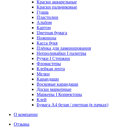
Краски акварельные
Краски пальчиковые
Гуашь
Пластилин
Альбом
Картон
Цветная бумага
Ножницы
Касса букв
Плёнка для ламинирования
Непроливайки I палитры
Ручки I Стержни
Фломастеры
Клейкая лента
Мелки
Карандаши
Восковые карандаши
Доски маркерные
Маркеры I Корректоры
Клей
Бумага А4 белая / цветная (в пачках)
О компании
Отзывы