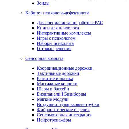
Зонды
Кабинет психолога-дефектолога
Для специалиста по работе с РАС
Книги для психолога
Интерактивные комплексы
Игры с психологом
Наборы психолога
Готовые решения
Сенсорная комната
Координационные дорожки
Тактильные дорожки
Развитие и логика
Массажные коврики
Шары в бассейн
Бизипанели I Бизиборды
Мягкие Модули
Воздушно-пузырьковые трубки
Фиброоптические изделия
Сенсомоторная интеграция
Нейротренажёры