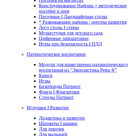
Пособия на магнитах
Конструирование Наборы + методическое
пособие к ним
Песочные I Ландшафтные столы
* Развивающие наборы / центры развития
Лего столы I стены
Мультстудия для детского сада
Цифровые лаборатории
Игры про безопасность I ПДД
Патриотическое воспитание
Модули для нравственно-патриотического
воспитания из "Экопластика Petra ®"
Книги
Игры
Бизиборды Патриот
Флаги I Флагштоки
Стенды Патриот
Игрушки I Развитие
Дидактика и развитие
Шахматы I шашки
Для девочек
Для малышей