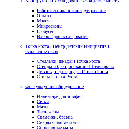
Конструктор I Исследовательская деятельность
Робототехника и конструирование
Опыты
Макеты
Микроскопы
Глобусы
Наборы для исследования
Точка Роста I Центр Детских Инициатив I
оснащение школ
Стеллажи, шкафы I Точка Роста
Стенды и брендирование I Точка роста
Диваны, стулья, пуфы I Точка Роста
Столы I Точка Роста
Физкультурное оборудование
Инвентарь для эстафет
Сетки
Мячи
Тренажёры
Скамейки, брёвна
Снаряды для метания
Спортивные маты