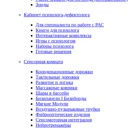
Зонды
Кабинет психолога-дефектолога
Для специалиста по работе с РАС
Книги для психолога
Интерактивные комплексы
Игры с психологом
Наборы психолога
Готовые решения
Сенсорная комната
Координационные дорожки
Тактильные дорожки
Развитие и логика
Массажные коврики
Шары в бассейн
Бизипанели I Бизиборды
Мягкие Модули
Воздушно-пузырьковые трубки
Фиброоптические изделия
Сенсомоторная интеграция
Нейротренажёры