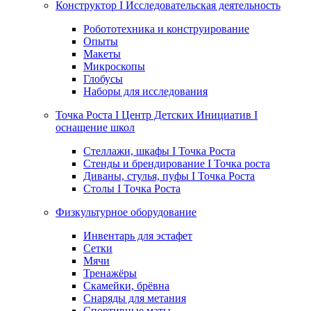
Конструктор I Исследовательская деятельность
Робототехника и конструирование
Опыты
Макеты
Микроскопы
Глобусы
Наборы для исследования
Точка Роста I Центр Детских Инициатив I
оснащение школ
Стеллажи, шкафы I Точка Роста
Стенды и брендирование I Точка роста
Диваны, стулья, пуфы I Точка Роста
Столы I Точка Роста
Физкультурное оборудование
Инвентарь для эстафет
Сетки
Мячи
Тренажёры
Скамейки, брёвна
Снаряды для метания
Спортивные маты