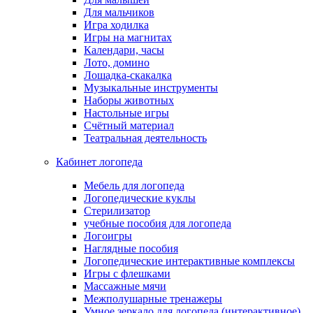
Для мальчиков
Игра ходилка
Игры на магнитах
Календари, часы
Лото, домино
Лошадка-скакалка
Музыкальные инструменты
Наборы животных
Настольные игры
Счётный материал
Театральная деятельность
Кабинет логопеда
Мебель для логопеда
Логопедические куклы
Стерилизатор
учебные пособия для логопеда
Логоигры
Наглядные пособия
Логопедические интерактивные комплексы
Игры с флешками
Массажные мячи
Межполушарные тренажеры
Умное зеркало для логопеда (интерактивное)