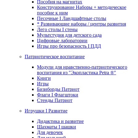
Пособия на магнитах
Конструирование Наборы + методическое
пособие к ним
Песочные I Ландшафтные столы
* Развивающие наборы / центры развития
Лего столы I стены
Мультстудия для детского сада
Цифровые лаборатории
Игры про безопасность I ПДД
Патриотическое воспитание
Модули для нравственно-патриотического
воспитания из "Экопластика Petra ®"
Книги
Игры
Бизиборды Патриот
Флаги I Флагштоки
Стенды Патриот
Игрушки I Развитие
Дидактика и развитие
Шахматы I шашки
Для девочек
Для малышей