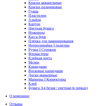
Краски акварельные
Краски пальчиковые
Гуашь
Пластилин
Альбом
Картон
Цветная бумага
Ножницы
Касса букв
Плёнка для ламинирования
Непроливайки I палитры
Ручки I Стержни
Фломастеры
Клейкая лента
Мелки
Карандаши
Восковые карандаши
Доски маркерные
Маркеры I Корректоры
Клей
Бумага А4 белая / цветная (в пачках)
О компании
Отзывы