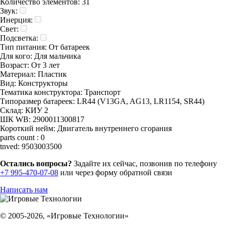
Количество элементов:
31
Звук:
Инерция:
Свет:
Подсветка:
Тип питания:
От батареек
Для кого:
Для мальчика
Возраст:
От 3 лет
Материал:
Пластик
Вид:
Конструкторы
Тематика конструктора:
Транспорт
Типоразмер батареек:
LR44 (V13GA, AG13, LR1154, SR44)
Склад:
КИУ 2
ШК WB:
2900011300817
Короткий нейм:
Двигатель внутреннего сгорания
parts count :
0
tnved:
9503003500
Остались вопросы?
Задайте их сейчас, позвонив по телефону
+7 995-470-07-08
или через форму обратной связи
Написать нам
© 2005-2026, «Игровые Технологии»