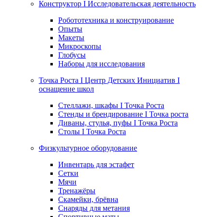
Конструктор I Исследовательская деятельность
Робототехника и конструирование
Опыты
Макеты
Микроскопы
Глобусы
Наборы для исследования
Точка Роста I Центр Детских Инициатив I
оснащение школ
Стеллажи, шкафы I Точка Роста
Стенды и брендирование I Точка роста
Диваны, стулья, пуфы I Точка Роста
Столы I Точка Роста
Физкультурное оборудование
Инвентарь для эстафет
Сетки
Мячи
Тренажёры
Скамейки, брёвна
Снаряды для метания
Спортивные маты