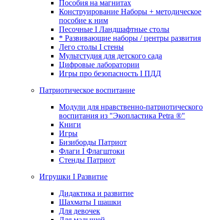
Пособия на магнитах
Конструирование Наборы + методическое
пособие к ним
Песочные I Ландшафтные столы
* Развивающие наборы / центры развития
Лего столы I стены
Мультстудия для детского сада
Цифровые лаборатории
Игры про безопасность I ПДД
Патриотическое воспитание
Модули для нравственно-патриотического
воспитания из "Экопластика Petra ®"
Книги
Игры
Бизиборды Патриот
Флаги I Флагштоки
Стенды Патриот
Игрушки I Развитие
Дидактика и развитие
Шахматы I шашки
Для девочек
Для малышей