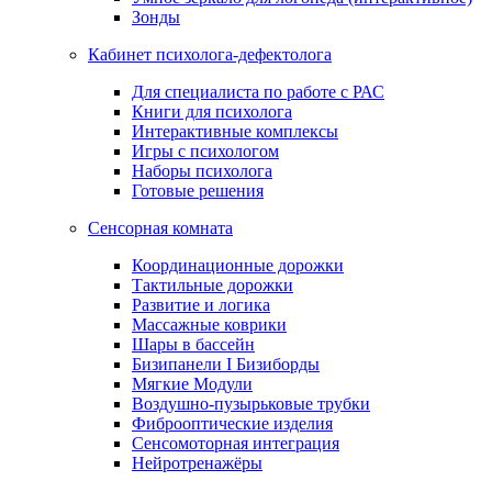
Зонды
Кабинет психолога-дефектолога
Для специалиста по работе с РАС
Книги для психолога
Интерактивные комплексы
Игры с психологом
Наборы психолога
Готовые решения
Сенсорная комната
Координационные дорожки
Тактильные дорожки
Развитие и логика
Массажные коврики
Шары в бассейн
Бизипанели I Бизиборды
Мягкие Модули
Воздушно-пузырьковые трубки
Фиброоптические изделия
Сенсомоторная интеграция
Нейротренажёры