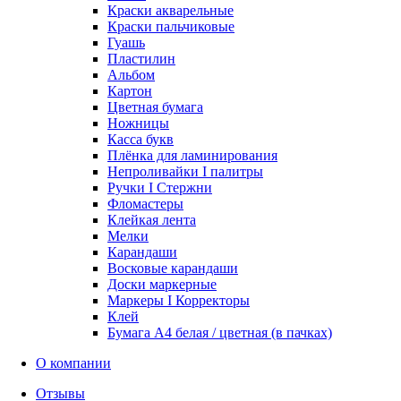
Краски акварельные
Краски пальчиковые
Гуашь
Пластилин
Альбом
Картон
Цветная бумага
Ножницы
Касса букв
Плёнка для ламинирования
Непроливайки I палитры
Ручки I Стержни
Фломастеры
Клейкая лента
Мелки
Карандаши
Восковые карандаши
Доски маркерные
Маркеры I Корректоры
Клей
Бумага А4 белая / цветная (в пачках)
О компании
Отзывы