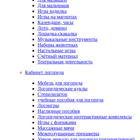
Для мальчиков
Игра ходилка
Игры на магнитах
Календари, часы
Лото, домино
Лошадка-скакалка
Музыкальные инструменты
Наборы животных
Настольные игры
Счётный материал
Театральная деятельность
Кабинет логопеда
Мебель для логопеда
Логопедические куклы
Стерилизатор
учебные пособия для логопеда
Логоигры
Наглядные пособия
Логопедические интерактивные комплексы
Игры с флешками
Массажные мячи
Межполушарные тренажеры
Умное зеркало для логопеда (интерактивное)