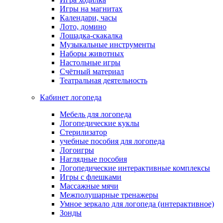
Игры на магнитах
Календари, часы
Лото, домино
Лошадка-скакалка
Музыкальные инструменты
Наборы животных
Настольные игры
Счётный материал
Театральная деятельность
Кабинет логопеда
Мебель для логопеда
Логопедические куклы
Стерилизатор
учебные пособия для логопеда
Логоигры
Наглядные пособия
Логопедические интерактивные комплексы
Игры с флешками
Массажные мячи
Межполушарные тренажеры
Умное зеркало для логопеда (интерактивное)
Зонды