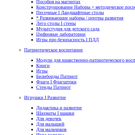
Пособия на магнитах
Конструирование Наборы + методическое посо
Песочные I Ландшафтные столы
* Развивающие наборы / центры развития
Лего столы I стены
Мультстудия для детского сада
Цифровые лаборатории
Игры про безопасность I ПДД
Патриотическое воспитание
Модули для нравственно-патриотического восп
Книги
Игры
Бизиборды Патриот
Флаги I Флагштоки
Стенды Патриот
Игрушки I Развитие
Дидактика и развитие
Шахматы I шашки
Для девочек
Для малышей
Для мальчиков
Игра ходилка