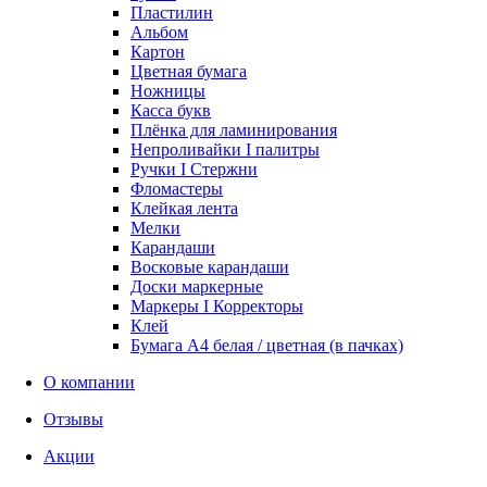
Пластилин
Альбом
Картон
Цветная бумага
Ножницы
Касса букв
Плёнка для ламинирования
Непроливайки I палитры
Ручки I Стержни
Фломастеры
Клейкая лента
Мелки
Карандаши
Восковые карандаши
Доски маркерные
Маркеры I Корректоры
Клей
Бумага А4 белая / цветная (в пачках)
О компании
Отзывы
Акции