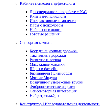
Кабинет психолога-дефектолога
Для специалиста по работе с РАС
Книги для психолога
Интерактивные комплексы
Игры с психологом
Наборы психолога
Готовые решения
Сенсорная комната
Координационные дорожки
Тактильные дорожки
Развитие и логика
Массажные коврики
Шары в бассейн
Бизипанели I Бизиборды
Мягкие Модули
Воздушно-пузырьковые трубки
Фиброоптические изделия
Сенсомоторная интеграция
Нейротренажёры
Конструктор I Исследовательская деятельность