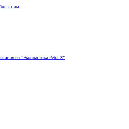
бие к ним
итания из "Экопластика Petra ®"