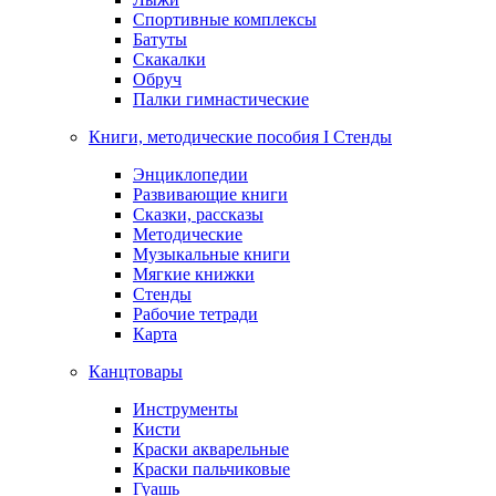
Спортивные комплексы
Батуты
Скакалки
Обруч
Палки гимнастические
Книги, методические пособия I Стенды
Энциклопедии
Развивающие книги
Сказки, рассказы
Методические
Музыкальные книги
Мягкие книжки
Стенды
Рабочие тетради
Карта
Канцтовары
Инструменты
Кисти
Краски акварельные
Краски пальчиковые
Гуашь