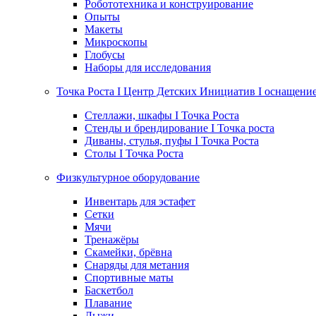
Робототехника и конструирование
Опыты
Макеты
Микроскопы
Глобусы
Наборы для исследования
Точка Роста I Центр Детских Инициатив I оснащени
Стеллажи, шкафы I Точка Роста
Стенды и брендирование I Точка роста
Диваны, стулья, пуфы I Точка Роста
Столы I Точка Роста
Физкультурное оборудование
Инвентарь для эстафет
Сетки
Мячи
Тренажёры
Скамейки, брёвна
Снаряды для метания
Спортивные маты
Баскетбол
Плавание
Лыжи