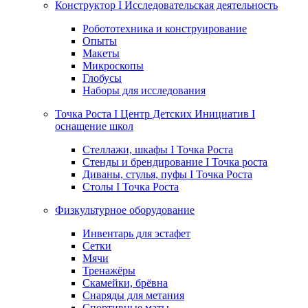
Конструктор I Исследовательская деятельность
Робототехника и конструирование
Опыты
Макеты
Микроскопы
Глобусы
Наборы для исследования
Точка Роста I Центр Детских Инициатив I
оснащение школ
Стеллажи, шкафы I Точка Роста
Стенды и брендирование I Точка роста
Диваны, стулья, пуфы I Точка Роста
Столы I Точка Роста
Физкультурное оборудование
Инвентарь для эстафет
Сетки
Мячи
Тренажёры
Скамейки, брёвна
Снаряды для метания
Спортивные маты