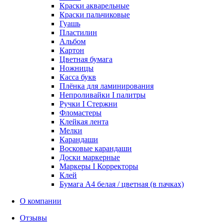
Краски акварельные
Краски пальчиковые
Гуашь
Пластилин
Альбом
Картон
Цветная бумага
Ножницы
Касса букв
Плёнка для ламинирования
Непроливайки I палитры
Ручки I Стержни
Фломастеры
Клейкая лента
Мелки
Карандаши
Восковые карандаши
Доски маркерные
Маркеры I Корректоры
Клей
Бумага А4 белая / цветная (в пачках)
О компании
Отзывы