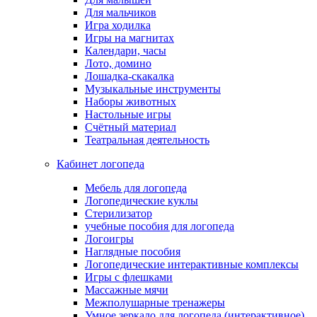
Для мальчиков
Игра ходилка
Игры на магнитах
Календари, часы
Лото, домино
Лошадка-скакалка
Музыкальные инструменты
Наборы животных
Настольные игры
Счётный материал
Театральная деятельность
Кабинет логопеда
Мебель для логопеда
Логопедические куклы
Стерилизатор
учебные пособия для логопеда
Логоигры
Наглядные пособия
Логопедические интерактивные комплексы
Игры с флешками
Массажные мячи
Межполушарные тренажеры
Умное зеркало для логопеда (интерактивное)