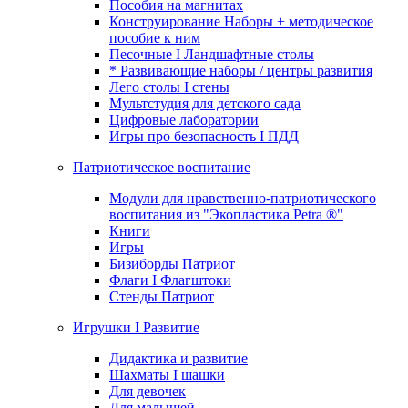
Пособия на магнитах
Конструирование Наборы + методическое
пособие к ним
Песочные I Ландшафтные столы
* Развивающие наборы / центры развития
Лего столы I стены
Мультстудия для детского сада
Цифровые лаборатории
Игры про безопасность I ПДД
Патриотическое воспитание
Модули для нравственно-патриотического
воспитания из "Экопластика Petra ®"
Книги
Игры
Бизиборды Патриот
Флаги I Флагштоки
Стенды Патриот
Игрушки I Развитие
Дидактика и развитие
Шахматы I шашки
Для девочек
Для малышей