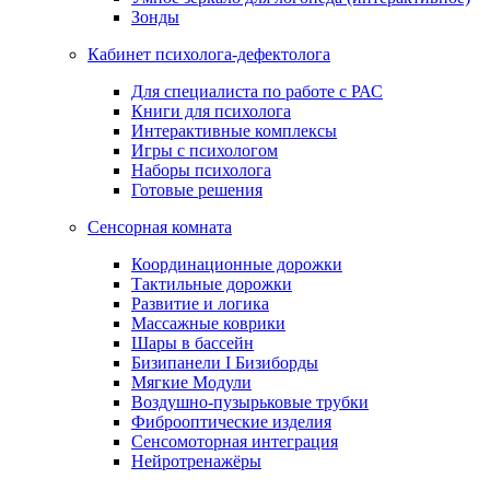
Зонды
Кабинет психолога-дефектолога
Для специалиста по работе с РАС
Книги для психолога
Интерактивные комплексы
Игры с психологом
Наборы психолога
Готовые решения
Сенсорная комната
Координационные дорожки
Тактильные дорожки
Развитие и логика
Массажные коврики
Шары в бассейн
Бизипанели I Бизиборды
Мягкие Модули
Воздушно-пузырьковые трубки
Фиброоптические изделия
Сенсомоторная интеграция
Нейротренажёры