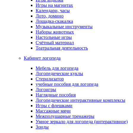
Игры на магнитах
Календари, часы
Лото, домино
Лошадка-скакалка
Музыкальные инструменты
Наборы животных
Настольные игры
Счётный материал
Театральная деятельность
Кабинет логопеда
Мебель для логопеда
Логопедические куклы
Стерилизатор
учебные пособия для логопеда
Логоигры
Наглядные пособия
Логопедические интерактивные комплексы
Игры с флешками
Массажные мячи
Межполушарные тренажеры
Умное зеркало для логопеда (интерактивное)
Зонды