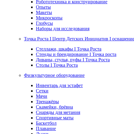
Робототехника и конструирование
Опыты
Макеты
Микроскопы
Глобусы
Наборы для исследования
Точка Роста I Центр Детских Инициатив I оснащени
Стеллажи, шкафы I Точка Роста
Стенды и брендирование I Точка роста
Диваны, стулья, пуфы I Точка Роста
Столы I Точка Роста
Физкультурное оборудование
Инвентарь для эстафет
Сетки
Мячи
Тренажёры
Скамейки, брёвна
Снаряды для метания
Спортивные маты
Баскетбол
Плавание
Лыжи