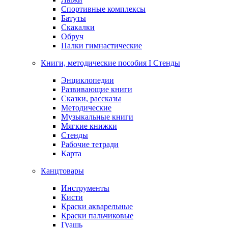
Спортивные комплексы
Батуты
Скакалки
Обруч
Палки гимнастические
Книги, методические пособия I Стенды
Энциклопедии
Развивающие книги
Сказки, рассказы
Методические
Музыкальные книги
Мягкие книжки
Стенды
Рабочие тетради
Карта
Канцтовары
Инструменты
Кисти
Краски акварельные
Краски пальчиковые
Гуашь