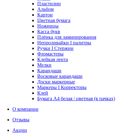
Пластилин
Альбом
Картон
Цветная бумага
Ножницы
Касса букв
Плёнка для ламинирования
Непроливайки I палитры
Ручки I Стержни
Фломастеры
Клейкая лента
Мелки
Карандаши
Восковые карандаши
Доски маркерные
Маркеры I Корректоры
Клей
Бумага А4 белая / цветная (в пачках)
О компании
Отзывы
Акции