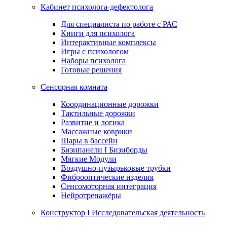
Кабинет психолога-дефектолога
Для специалиста по работе с РАС
Книги для психолога
Интерактивные комплексы
Игры с психологом
Наборы психолога
Готовые решения
Сенсорная комната
Координационные дорожки
Тактильные дорожки
Развитие и логика
Массажные коврики
Шары в бассейн
Бизипанели I Бизиборды
Мягкие Модули
Воздушно-пузырьковые трубки
Фиброоптические изделия
Сенсомоторная интеграция
Нейротренажёры
Конструктор I Исследовательская деятельность