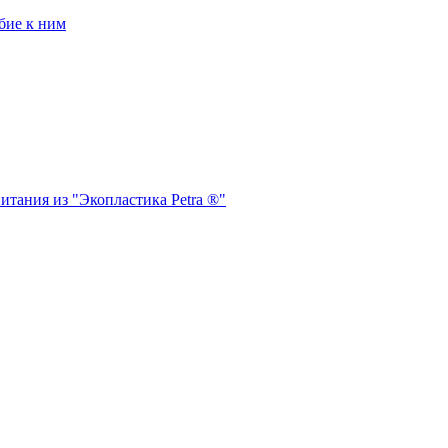
бие к ним
итания из "Экопластика Petra ®"