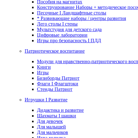
Пособия на магнитах
Конструирование Наборы + методическое посо
Песочные I Ландшафтные столы
* Развивающие наборы / центры развития
Лего столы I стены
Мультстудия для детского сада
Цифровые лаборатории
Игры про безопасность I ПДД
Патриотическое воспитание
Модули для нравственно-патриотического восп
Книги
Игры
Бизиборды Патриот
Флаги I Флагштоки
Стенды Патриот
Игрушки I Развитие
Дидактика и развитие
Шахматы I шашки
Для девочек
Для малышей
Для мальчиков
Игра ходилка