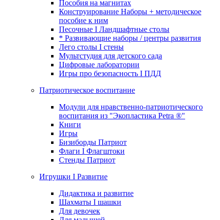
Пособия на магнитах
Конструирование Наборы + методическое
пособие к ним
Песочные I Ландшафтные столы
* Развивающие наборы / центры развития
Лего столы I стены
Мультстудия для детского сада
Цифровые лаборатории
Игры про безопасность I ПДД
Патриотическое воспитание
Модули для нравственно-патриотического
воспитания из "Экопластика Petra ®"
Книги
Игры
Бизиборды Патриот
Флаги I Флагштоки
Стенды Патриот
Игрушки I Развитие
Дидактика и развитие
Шахматы I шашки
Для девочек
Для малышей