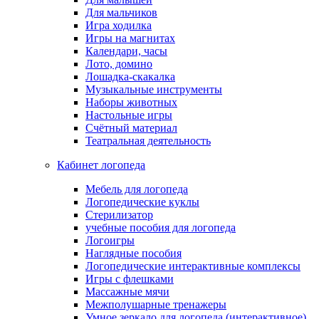
Для мальчиков
Игра ходилка
Игры на магнитах
Календари, часы
Лото, домино
Лошадка-скакалка
Музыкальные инструменты
Наборы животных
Настольные игры
Счётный материал
Театральная деятельность
Кабинет логопеда
Мебель для логопеда
Логопедические куклы
Стерилизатор
учебные пособия для логопеда
Логоигры
Наглядные пособия
Логопедические интерактивные комплексы
Игры с флешками
Массажные мячи
Межполушарные тренажеры
Умное зеркало для логопеда (интерактивное)