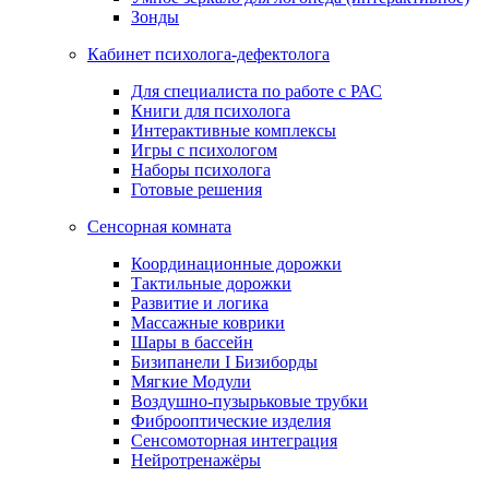
Зонды
Кабинет психолога-дефектолога
Для специалиста по работе с РАС
Книги для психолога
Интерактивные комплексы
Игры с психологом
Наборы психолога
Готовые решения
Сенсорная комната
Координационные дорожки
Тактильные дорожки
Развитие и логика
Массажные коврики
Шары в бассейн
Бизипанели I Бизиборды
Мягкие Модули
Воздушно-пузырьковые трубки
Фиброоптические изделия
Сенсомоторная интеграция
Нейротренажёры