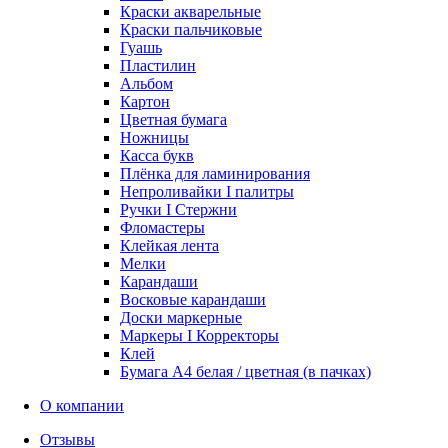
Краски акварельные
Краски пальчиковые
Гуашь
Пластилин
Альбом
Картон
Цветная бумага
Ножницы
Касса букв
Плёнка для ламинирования
Непроливайки I палитры
Ручки I Стержни
Фломастеры
Клейкая лента
Мелки
Карандаши
Восковые карандаши
Доски маркерные
Маркеры I Корректоры
Клей
Бумага А4 белая / цветная (в пачках)
О компании
Отзывы