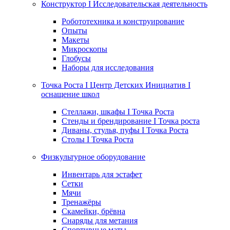
Конструктор I Исследовательская деятельность
Робототехника и конструирование
Опыты
Макеты
Микроскопы
Глобусы
Наборы для исследования
Точка Роста I Центр Детских Инициатив I
оснащение школ
Стеллажи, шкафы I Точка Роста
Стенды и брендирование I Точка роста
Диваны, стулья, пуфы I Точка Роста
Столы I Точка Роста
Физкультурное оборудование
Инвентарь для эстафет
Сетки
Мячи
Тренажёры
Скамейки, брёвна
Снаряды для метания
Спортивные маты