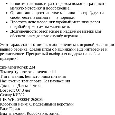
Развитие навыков: игра с гаражом помогает развивать
мелкую моторику и воображение.
Организация пространства: машинки всегда будут на
своём месте, а комната — в порядке.
Простота использования: удобный механизм ворот
подойдёт даже самым маленьким.
Долговечность: безопасные и надёжные материалы
обеспечивают долгую службу игрушки.
Этот гараж станет отличным дополнением к игровой коллекции
вашего ребёнка, сделав игры с машинками ещё интереснее и
реалистичнее. Прекрасный выбор для подарка на любой
праздник!
xml-generator-id:
234
Температурное ограничение:
Тип питания:
Без источника питания
Назначение транспорта:
Без назначения
Для кого:
Для мальчика
Возраст:
От 3 лет
Склад:
КИУ 2
ШК WB:
6900041268039
Короткий нейм:
С подъемными воротами
Вид:
Гараж
Вид упаковки:
Коробка картонная