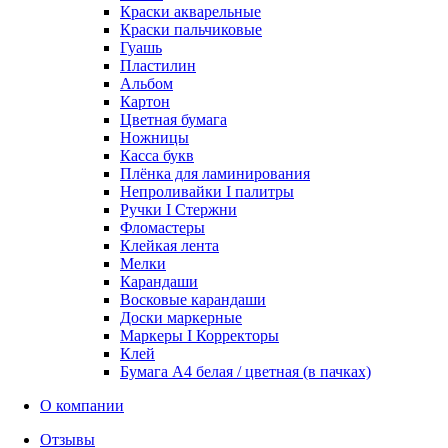
Краски акварельные
Краски пальчиковые
Гуашь
Пластилин
Альбом
Картон
Цветная бумага
Ножницы
Касса букв
Плёнка для ламинирования
Непроливайки I палитры
Ручки I Стержни
Фломастеры
Клейкая лента
Мелки
Карандаши
Восковые карандаши
Доски маркерные
Маркеры I Корректоры
Клей
Бумага А4 белая / цветная (в пачках)
О компании
Отзывы