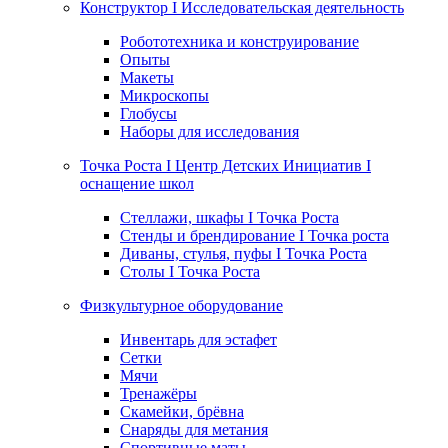
Конструктор I Исследовательская деятельность
Робототехника и конструирование
Опыты
Макеты
Микроскопы
Глобусы
Наборы для исследования
Точка Роста I Центр Детских Инициатив I
оснащение школ
Стеллажи, шкафы I Точка Роста
Стенды и брендирование I Точка роста
Диваны, стулья, пуфы I Точка Роста
Столы I Точка Роста
Физкультурное оборудование
Инвентарь для эстафет
Сетки
Мячи
Тренажёры
Скамейки, брёвна
Снаряды для метания
Спортивные маты