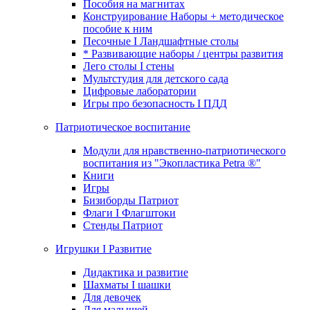
Пособия на магнитах
Конструирование Наборы + методическое
пособие к ним
Песочные I Ландшафтные столы
* Развивающие наборы / центры развития
Лего столы I стены
Мультстудия для детского сада
Цифровые лаборатории
Игры про безопасность I ПДД
Патриотическое воспитание
Модули для нравственно-патриотического
воспитания из "Экопластика Petra ®"
Книги
Игры
Бизиборды Патриот
Флаги I Флагштоки
Стенды Патриот
Игрушки I Развитие
Дидактика и развитие
Шахматы I шашки
Для девочек
Для малышей