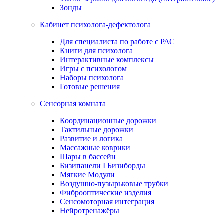
Зонды
Кабинет психолога-дефектолога
Для специалиста по работе с РАС
Книги для психолога
Интерактивные комплексы
Игры с психологом
Наборы психолога
Готовые решения
Сенсорная комната
Координационные дорожки
Тактильные дорожки
Развитие и логика
Массажные коврики
Шары в бассейн
Бизипанели I Бизиборды
Мягкие Модули
Воздушно-пузырьковые трубки
Фиброоптические изделия
Сенсомоторная интеграция
Нейротренажёры