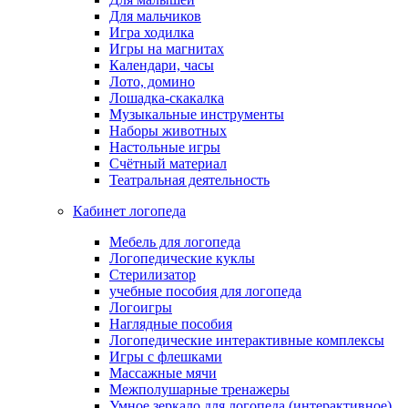
Для мальчиков
Игра ходилка
Игры на магнитах
Календари, часы
Лото, домино
Лошадка-скакалка
Музыкальные инструменты
Наборы животных
Настольные игры
Счётный материал
Театральная деятельность
Кабинет логопеда
Мебель для логопеда
Логопедические куклы
Стерилизатор
учебные пособия для логопеда
Логоигры
Наглядные пособия
Логопедические интерактивные комплексы
Игры с флешками
Массажные мячи
Межполушарные тренажеры
Умное зеркало для логопеда (интерактивное)