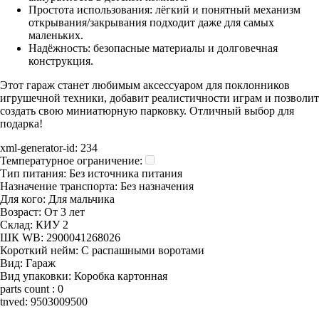
Простота использования: лёгкий и понятный механизм
открывания/закрывания подходит даже для самых
маленьких.
Надёжность: безопасные материалы и долговечная
конструкция.
Этот гараж станет любимым аксессуаром для поклонников
игрушечной техники, добавит реалистичности играм и позволит
создать свою миниатюрную парковку. Отличный выбор для
подарка!
xml-generator-id:
234
Температурное ограничение:
Тип питания:
Без источника питания
Назначение транспорта:
Без назначения
Для кого:
Для мальчика
Возраст:
От 3 лет
Склад:
КИУ 2
ШК WB:
2900041268026
Короткий нейм:
С распашными воротами
Вид:
Гараж
Вид упаковки:
Коробка картонная
parts count :
0
tnved:
9503009500