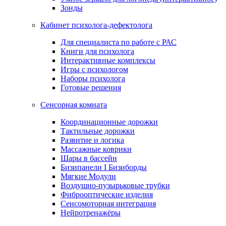
Зонды
Кабинет психолога-дефектолога
Для специалиста по работе с РАС
Книги для психолога
Интерактивные комплексы
Игры с психологом
Наборы психолога
Готовые решения
Сенсорная комната
Координационные дорожки
Тактильные дорожки
Развитие и логика
Массажные коврики
Шары в бассейн
Бизипанели I Бизиборды
Мягкие Модули
Воздушно-пузырьковые трубки
Фиброоптические изделия
Сенсомоторная интеграция
Нейротренажёры