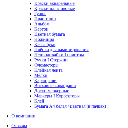
Краски акварельные
Краски пальчиковые
Гуашь
Пластилин
Альбом
Картон
Цветная бумага
Ножницы
Касса букв
Плёнка для ламинирования
Непроливайки I палитры
Ручки I Стержни
Фломастеры
Клейкая лента
Мелки
Карандаши
Восковые карандаши
Доски маркерные
Маркеры I Корректоры
Клей
Бумага А4 белая / цветная (в пачках)
О компании
Отзывы