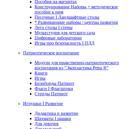
Пособия на магнитах
Конструирование Наборы + методическое
пособие к ним
Песочные I Ландшафтные столы
* Развивающие наборы / центры развития
Лего столы I стены
Мультстудия для детского сада
Цифровые лаборатории
Игры про безопасность I ПДД
Патриотическое воспитание
Модули для нравственно-патриотического
воспитания из "Экопластика Petra ®"
Книги
Игры
Бизиборды Патриот
Флаги I Флагштоки
Стенды Патриот
Игрушки I Развитие
Дидактика и развитие
Шахматы I шашки
Для девочек
Для малышей