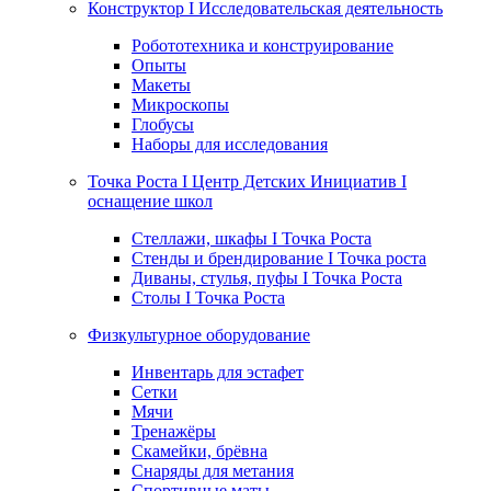
Конструктор I Исследовательская деятельность
Робототехника и конструирование
Опыты
Макеты
Микроскопы
Глобусы
Наборы для исследования
Точка Роста I Центр Детских Инициатив I
оснащение школ
Стеллажи, шкафы I Точка Роста
Стенды и брендирование I Точка роста
Диваны, стулья, пуфы I Точка Роста
Столы I Точка Роста
Физкультурное оборудование
Инвентарь для эстафет
Сетки
Мячи
Тренажёры
Скамейки, брёвна
Снаряды для метания
Спортивные маты