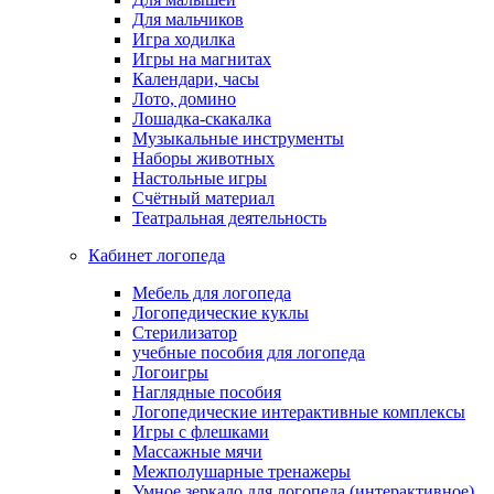
Для мальчиков
Игра ходилка
Игры на магнитах
Календари, часы
Лото, домино
Лошадка-скакалка
Музыкальные инструменты
Наборы животных
Настольные игры
Счётный материал
Театральная деятельность
Кабинет логопеда
Мебель для логопеда
Логопедические куклы
Стерилизатор
учебные пособия для логопеда
Логоигры
Наглядные пособия
Логопедические интерактивные комплексы
Игры с флешками
Массажные мячи
Межполушарные тренажеры
Умное зеркало для логопеда (интерактивное)