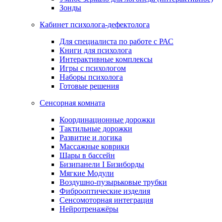
Зонды
Кабинет психолога-дефектолога
Для специалиста по работе с РАС
Книги для психолога
Интерактивные комплексы
Игры с психологом
Наборы психолога
Готовые решения
Сенсорная комната
Координационные дорожки
Тактильные дорожки
Развитие и логика
Массажные коврики
Шары в бассейн
Бизипанели I Бизиборды
Мягкие Модули
Воздушно-пузырьковые трубки
Фиброоптические изделия
Сенсомоторная интеграция
Нейротренажёры