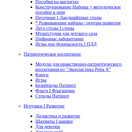
Пособия на магнитах
Конструирование Наборы + методическое
пособие к ним
Песочные I Ландшафтные столы
* Развивающие наборы / центры развития
Лего столы I стены
Мультстудия для детского сада
Цифровые лаборатории
Игры про безопасность I ПДД
Патриотическое воспитание
Модули для нравственно-патриотического
воспитания из "Экопластика Petra ®"
Книги
Игры
Бизиборды Патриот
Флаги I Флагштоки
Стенды Патриот
Игрушки I Развитие
Дидактика и развитие
Шахматы I шашки
Для девочек
Для малышей