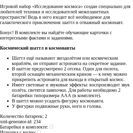
Игровой набор «Исследование космоса» создан специально для
любителей техники и исследователей межпланетных
пространств! Ведь в него входит всё необходимое для
галактического приключения: шаттл и отважный космонавт.
Бонус! В комплекте вы найдёте обучающие карточки с
интересными фактами и заданиями.
Космический шаттл и космонавты
Шаттл ещё называют звездолётом или космическим
кораблём, он отправит астронавта на секретное задание.
В шаттле предусмотрено 2 отсека. Один для пилота,
второй оснащён механическим краном — к нему можно
прикрепить астронавта для выхода в открытый космос.
Имеет световые и звуковые эффекты: воспроизводит звук
полёта, светятся лампочки. Для работы необходимо 2
батарейки типоразмера AAА (в комплекте).
В шаттл можно усадить фигурку космонавта.
У фигурки подвижные руки, ноги и голова.
Количество батареек:
2
xml-generator-id:
234
Батарейки в комплекте:
Игрушка с видео: