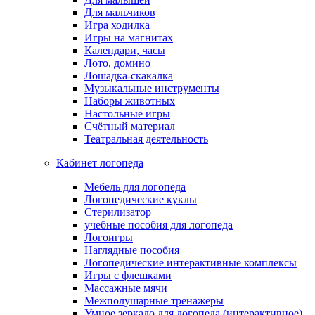
Для мальчиков
Игра ходилка
Игры на магнитах
Календари, часы
Лото, домино
Лошадка-скакалка
Музыкальные инструменты
Наборы животных
Настольные игры
Счётный материал
Театральная деятельность
Кабинет логопеда
Мебель для логопеда
Логопедические куклы
Стерилизатор
учебные пособия для логопеда
Логоигры
Наглядные пособия
Логопедические интерактивные комплексы
Игры с флешками
Массажные мячи
Межполушарные тренажеры
Умное зеркало для логопеда (интерактивное)