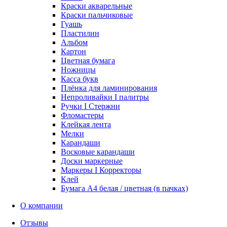
Краски акварельные
Краски пальчиковые
Гуашь
Пластилин
Альбом
Картон
Цветная бумага
Ножницы
Касса букв
Плёнка для ламинирования
Непроливайки I палитры
Ручки I Стержни
Фломастеры
Клейкая лента
Мелки
Карандаши
Восковые карандаши
Доски маркерные
Маркеры I Корректоры
Клей
Бумага А4 белая / цветная (в пачках)
О компании
Отзывы