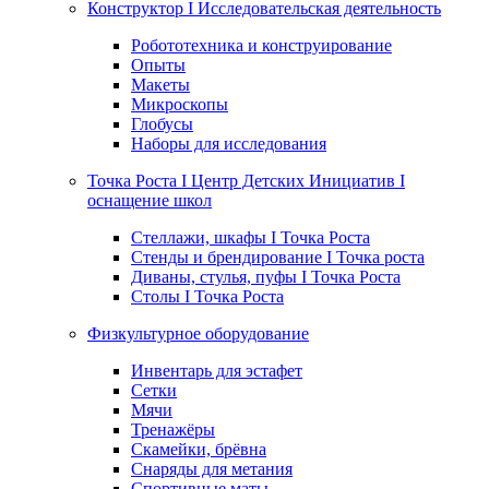
Конструктор I Исследовательская деятельность
Робототехника и конструирование
Опыты
Макеты
Микроскопы
Глобусы
Наборы для исследования
Точка Роста I Центр Детских Инициатив I
оснащение школ
Стеллажи, шкафы I Точка Роста
Стенды и брендирование I Точка роста
Диваны, стулья, пуфы I Точка Роста
Столы I Точка Роста
Физкультурное оборудование
Инвентарь для эстафет
Сетки
Мячи
Тренажёры
Скамейки, брёвна
Снаряды для метания
Спортивные маты