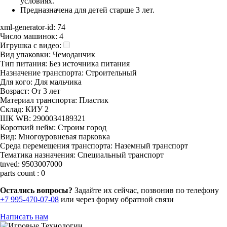
условиях.
Предназначена для детей старше 3 лет.
xml-generator-id:
74
Число машинок:
4
Игрушка с видео:
Вид упаковки:
Чемоданчик
Тип питания:
Без источника питания
Назначение транспорта:
Строительный
Для кого:
Для мальчика
Возраст:
От 3 лет
Материал транспорта:
Пластик
Склад:
КИУ 2
ШК WB:
2900034189321
Короткий нейм:
Строим город
Вид:
Многоуровневая парковка
Среда перемещения транспорта:
Наземный транспорт
Тематика назначения:
Специальный транспорт
tnved:
9503007000
parts count :
0
Остались вопросы?
Задайте их сейчас, позвонив по телефону
+7 995-470-07-08
или через форму обратной связи
Написать нам