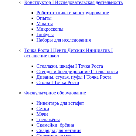
Конструктор I Исследовательская деятельность
Робототехника и конструирование
Опыты
Макеты
Микроскопы
Глобусы
Наборы для исследования
Точка Роста I Центр Детских Инициатив I
оснащение школ
Стеллажи, шкафы I Точка Роста
Стенды и брендирование I Точка роста
Диваны, стулья, пуфы I Точка Роста
Столы I Точка Роста
Физкультурное оборудование
Инвентарь для эстафет
Сетки
Мячи
Тренажёры
Скамейки, брёвна
Снаряды для метания
Спортивные маты