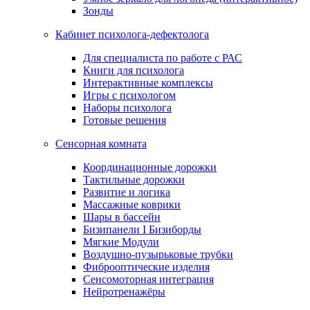
Зонды
Кабинет психолога-дефектолога
Для специалиста по работе с РАС
Книги для психолога
Интерактивные комплексы
Игры с психологом
Наборы психолога
Готовые решения
Сенсорная комната
Координационные дорожки
Тактильные дорожки
Развитие и логика
Массажные коврики
Шары в бассейн
Бизипанели I Бизиборды
Мягкие Модули
Воздушно-пузырьковые трубки
Фиброоптические изделия
Сенсомоторная интеграция
Нейротренажёры