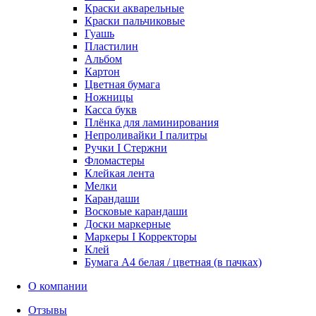
Краски акварельные
Краски пальчиковые
Гуашь
Пластилин
Альбом
Картон
Цветная бумага
Ножницы
Касса букв
Плёнка для ламинирования
Непроливайки I палитры
Ручки I Стержни
Фломастеры
Клейкая лента
Мелки
Карандаши
Восковые карандаши
Доски маркерные
Маркеры I Корректоры
Клей
Бумага А4 белая / цветная (в пачках)
О компании
Отзывы