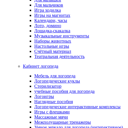
Для мальчиков
Игра ходилка
Игры на магнитах
Календари, часы
Лото, домино
Лошадка-скакалка
Музыкальные инструменты
Наборы животных
Настольные игры
Счётный материал
Театральная деятельность
Кабинет логопеда
Мебель для логопеда
Логопедические куклы
Стерилизатор
учебные пособия для логопеда
Логоигры
Наглядные пособия
Логопедические интерактивные комплексы
Игры с флешками
Массажные мячи
Межполушарные тренажеры
Умное зеркало для логопеда (интерактивное)