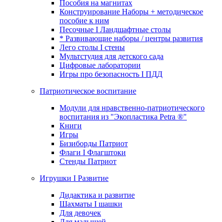
Пособия на магнитах
Конструирование Наборы + методическое
пособие к ним
Песочные I Ландшафтные столы
* Развивающие наборы / центры развития
Лего столы I стены
Мультстудия для детского сада
Цифровые лаборатории
Игры про безопасность I ПДД
Патриотическое воспитание
Модули для нравственно-патриотического
воспитания из "Экопластика Petra ®"
Книги
Игры
Бизиборды Патриот
Флаги I Флагштоки
Стенды Патриот
Игрушки I Развитие
Дидактика и развитие
Шахматы I шашки
Для девочек
Для малышей