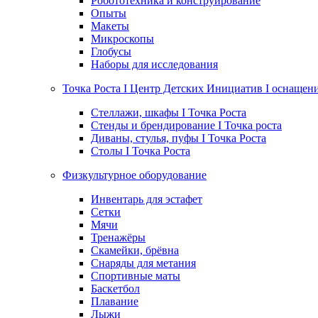
Робототехника и конструирование
Опыты
Макеты
Микроскопы
Глобусы
Наборы для исследования
Точка Роста I Центр Детских Инициатив I оснащен
Стеллажи, шкафы I Точка Роста
Стенды и брендирование I Точка роста
Диваны, стулья, пуфы I Точка Роста
Столы I Точка Роста
Физкультурное оборудование
Инвентарь для эстафет
Сетки
Мячи
Тренажёры
Скамейки, брёвна
Снаряды для метания
Спортивные маты
Баскетбол
Плавание
Лыжи