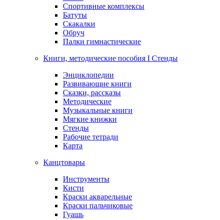
Спортивные комплексы
Батуты
Скакалки
Обруч
Палки гимнастические
Книги, методические пособия I Стенды
Энциклопедии
Развивающие книги
Сказки, рассказы
Методические
Музыкальные книги
Мягкие книжки
Стенды
Рабочие тетради
Карта
Канцтовары
Инструменты
Кисти
Краски акварельные
Краски пальчиковые
Гуашь