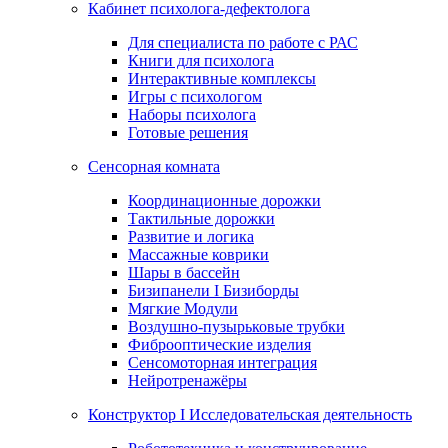
Кабинет психолога-дефектолога
Для специалиста по работе с РАС
Книги для психолога
Интерактивные комплексы
Игры с психологом
Наборы психолога
Готовые решения
Сенсорная комната
Координационные дорожки
Тактильные дорожки
Развитие и логика
Массажные коврики
Шары в бассейн
Бизипанели I Бизиборды
Мягкие Модули
Воздушно-пузырьковые трубки
Фиброоптические изделия
Сенсомоторная интеграция
Нейротренажёры
Конструктор I Исследовательская деятельность