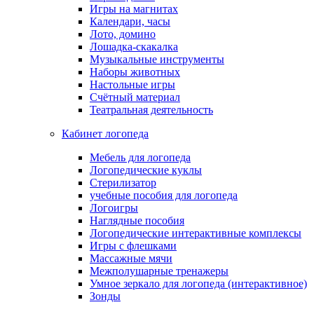
Игры на магнитах
Календари, часы
Лото, домино
Лошадка-скакалка
Музыкальные инструменты
Наборы животных
Настольные игры
Счётный материал
Театральная деятельность
Кабинет логопеда
Мебель для логопеда
Логопедические куклы
Стерилизатор
учебные пособия для логопеда
Логоигры
Наглядные пособия
Логопедические интерактивные комплексы
Игры с флешками
Массажные мячи
Межполушарные тренажеры
Умное зеркало для логопеда (интерактивное)
Зонды