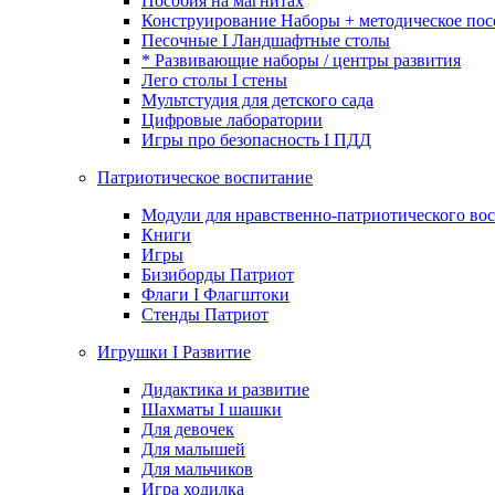
Пособия на магнитах
Конструирование Наборы + методическое пос
Песочные I Ландшафтные столы
* Развивающие наборы / центры развития
Лего столы I стены
Мультстудия для детского сада
Цифровые лаборатории
Игры про безопасность I ПДД
Патриотическое воспитание
Модули для нравственно-патриотического вос
Книги
Игры
Бизиборды Патриот
Флаги I Флагштоки
Стенды Патриот
Игрушки I Развитие
Дидактика и развитие
Шахматы I шашки
Для девочек
Для малышей
Для мальчиков
Игра ходилка