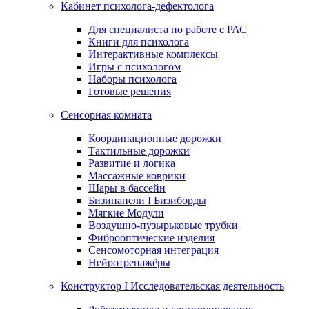
Кабинет психолога-дефектолога
Для специалиста по работе с РАС
Книги для психолога
Интерактивные комплексы
Игры с психологом
Наборы психолога
Готовые решения
Сенсорная комната
Координационные дорожки
Тактильные дорожки
Развитие и логика
Массажные коврики
Шары в бассейн
Бизипанели I Бизиборды
Мягкие Модули
Воздушно-пузырьковые трубки
Фиброоптические изделия
Сенсомоторная интеграция
Нейротренажёры
Конструктор I Исследовательская деятельность