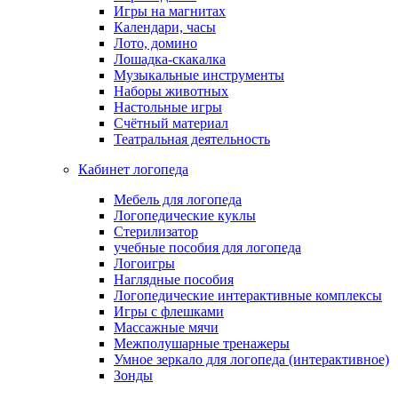
Игры на магнитах
Календари, часы
Лото, домино
Лошадка-скакалка
Музыкальные инструменты
Наборы животных
Настольные игры
Счётный материал
Театральная деятельность
Кабинет логопеда
Мебель для логопеда
Логопедические куклы
Стерилизатор
учебные пособия для логопеда
Логоигры
Наглядные пособия
Логопедические интерактивные комплексы
Игры с флешками
Массажные мячи
Межполушарные тренажеры
Умное зеркало для логопеда (интерактивное)
Зонды