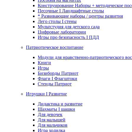
Пособия на магнитах
Конструирование Наборы + методическое пос
Песочные I Ландшафтные столы
* Развивающие наборы / центры развития
Лего столы I стены
Мультстудия для детского сада
Цифровые лаборатории
Игры про безопасность I ПДД
Патриотическое воспитание
Модули для нравственно-патриотического вос
Книги
Игры
Бизиборды Патриот
Флаги I Флагштоки
Стенды Патриот
Игрушки I Развитие
Дидактика и развитие
Шахматы I шашки
Для девочек
Для малышей
Для мальчиков
Игра ходилка