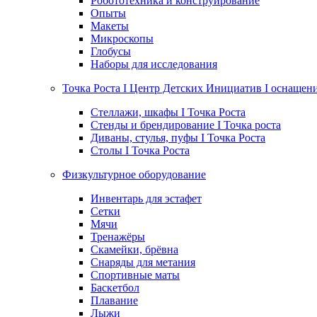
Робототехника и конструирование
Опыты
Макеты
Микроскопы
Глобусы
Наборы для исследования
Точка Роста I Центр Детских Инициатив I оснащен
Стеллажи, шкафы I Точка Роста
Стенды и брендирование I Точка роста
Диваны, стулья, пуфы I Точка Роста
Столы I Точка Роста
Физкультурное оборудование
Инвентарь для эстафет
Сетки
Мячи
Тренажёры
Скамейки, брёвна
Снаряды для метания
Спортивные маты
Баскетбол
Плавание
Лыжи