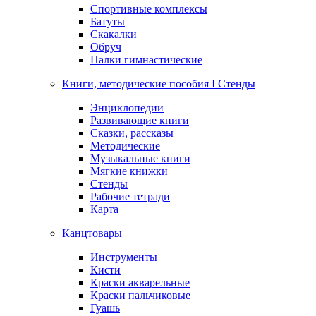
Спортивные комплексы
Батуты
Скакалки
Обруч
Палки гимнастические
Книги, методические пособия I Стенды
Энциклопедии
Развивающие книги
Сказки, рассказы
Методические
Музыкальные книги
Мягкие книжки
Стенды
Рабочие тетради
Карта
Канцтовары
Инструменты
Кисти
Краски акварельные
Краски пальчиковые
Гуашь