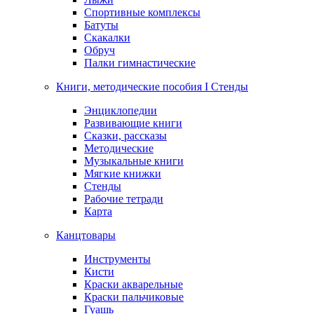
Спортивные комплексы
Батуты
Скакалки
Обруч
Палки гимнастические
Книги, методические пособия I Стенды
Энциклопедии
Развивающие книги
Сказки, рассказы
Методические
Музыкальные книги
Мягкие книжки
Стенды
Рабочие тетради
Карта
Канцтовары
Инструменты
Кисти
Краски акварельные
Краски пальчиковые
Гуашь