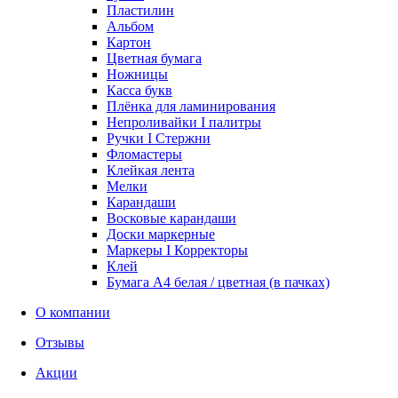
Пластилин
Альбом
Картон
Цветная бумага
Ножницы
Касса букв
Плёнка для ламинирования
Непроливайки I палитры
Ручки I Стержни
Фломастеры
Клейкая лента
Мелки
Карандаши
Восковые карандаши
Доски маркерные
Маркеры I Корректоры
Клей
Бумага А4 белая / цветная (в пачках)
О компании
Отзывы
Акции