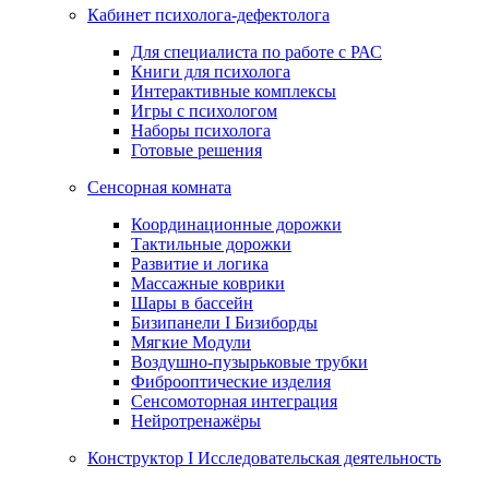
Кабинет психолога-дефектолога
Для специалиста по работе с РАС
Книги для психолога
Интерактивные комплексы
Игры с психологом
Наборы психолога
Готовые решения
Сенсорная комната
Координационные дорожки
Тактильные дорожки
Развитие и логика
Массажные коврики
Шары в бассейн
Бизипанели I Бизиборды
Мягкие Модули
Воздушно-пузырьковые трубки
Фиброоптические изделия
Сенсомоторная интеграция
Нейротренажёры
Конструктор I Исследовательская деятельность