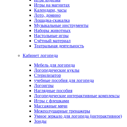
Игры на магнитах
Календари, часы
Лото, домино
Лошадка-скакалка
Музыкальные инструменты
Наборы животных
Настольные игры
Счётный материал
Театральная деятельность
Кабинет логопеда
Мебель для логопеда
Логопедические куклы
Стерилизатор
учебные пособия для логопеда
Логоигры
Наглядные пособия
Логопедические интерактивные комплексы
Игры с флешками
Массажные мячи
Межполушарные тренажеры
Умное зеркало для логопеда (интерактивное)
Зонды