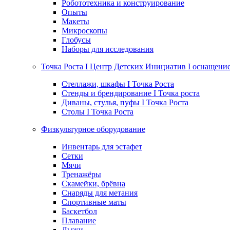
Робототехника и конструирование
Опыты
Макеты
Микроскопы
Глобусы
Наборы для исследования
Точка Роста I Центр Детских Инициатив I оснащени
Стеллажи, шкафы I Точка Роста
Стенды и брендирование I Точка роста
Диваны, стулья, пуфы I Точка Роста
Столы I Точка Роста
Физкультурное оборудование
Инвентарь для эстафет
Сетки
Мячи
Тренажёры
Скамейки, брёвна
Снаряды для метания
Спортивные маты
Баскетбол
Плавание
Лыжи