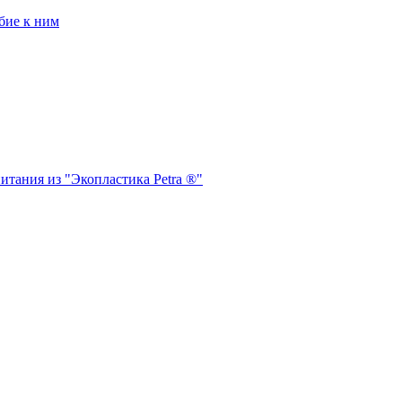
бие к ним
итания из "Экопластика Petra ®"