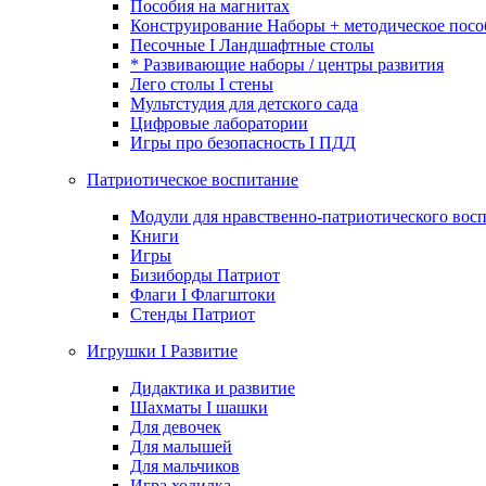
Пособия на магнитах
Конструирование Наборы + методическое посо
Песочные I Ландшафтные столы
* Развивающие наборы / центры развития
Лего столы I стены
Мультстудия для детского сада
Цифровые лаборатории
Игры про безопасность I ПДД
Патриотическое воспитание
Модули для нравственно-патриотического восп
Книги
Игры
Бизиборды Патриот
Флаги I Флагштоки
Стенды Патриот
Игрушки I Развитие
Дидактика и развитие
Шахматы I шашки
Для девочек
Для малышей
Для мальчиков
Игра ходилка