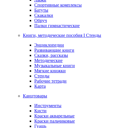
Спортивные комплексы
Батуты
Скакалки
Обруч
Палки гимнастические
Книги, методические пособия I Стенды
Энциклопедии
Развивающие книги
Сказки, рассказы
Методические
Музыкальные книги
Мягкие книжки
Стенды
Рабочие тетради
Карта
Канцтовары
Инструменты
Кисти
Краски акварельные
Краски пальчиковые
Гуашь