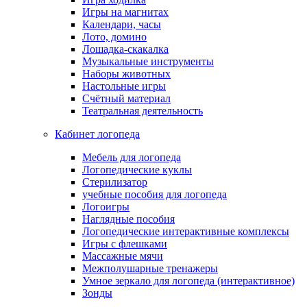
Игры на магнитах
Календари, часы
Лото, домино
Лошадка-скакалка
Музыкальные инструменты
Наборы животных
Настольные игры
Счётный материал
Театральная деятельность
Кабинет логопеда
Мебель для логопеда
Логопедические куклы
Стерилизатор
учебные пособия для логопеда
Логоигры
Наглядные пособия
Логопедические интерактивные комплексы
Игры с флешками
Массажные мячи
Межполушарные тренажеры
Умное зеркало для логопеда (интерактивное)
Зонды