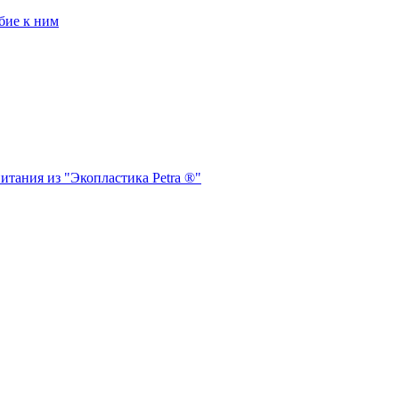
бие к ним
итания из "Экопластика Petra ®"