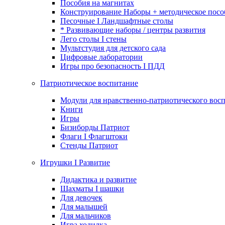
Пособия на магнитах
Конструирование Наборы + методическое посо
Песочные I Ландшафтные столы
* Развивающие наборы / центры развития
Лего столы I стены
Мультстудия для детского сада
Цифровые лаборатории
Игры про безопасность I ПДД
Патриотическое воспитание
Модули для нравственно-патриотического восп
Книги
Игры
Бизиборды Патриот
Флаги I Флагштоки
Стенды Патриот
Игрушки I Развитие
Дидактика и развитие
Шахматы I шашки
Для девочек
Для малышей
Для мальчиков
Игра ходилка