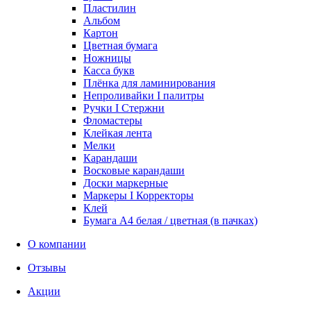
Пластилин
Альбом
Картон
Цветная бумага
Ножницы
Касса букв
Плёнка для ламинирования
Непроливайки I палитры
Ручки I Стержни
Фломастеры
Клейкая лента
Мелки
Карандаши
Восковые карандаши
Доски маркерные
Маркеры I Корректоры
Клей
Бумага А4 белая / цветная (в пачках)
О компании
Отзывы
Акции