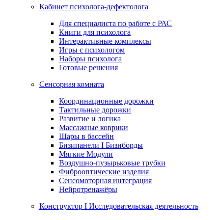
Кабинет психолога-дефектолога
Для специалиста по работе с РАС
Книги для психолога
Интерактивные комплексы
Игры с психологом
Наборы психолога
Готовые решения
Сенсорная комната
Координационные дорожки
Тактильные дорожки
Развитие и логика
Массажные коврики
Шары в бассейн
Бизипанели I Бизиборды
Мягкие Модули
Воздушно-пузырьковые трубки
Фиброоптические изделия
Сенсомоторная интеграция
Нейротренажёры
Конструктор I Исследовательская деятельность