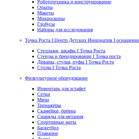
Робототехника и конструирование
Опыты
Макеты
Микроскопы
Глобусы
Наборы для исследования
Точка Роста I Центр Детских Инициатив I оснащени
Стеллажи, шкафы I Точка Роста
Стенды и брендирование I Точка роста
Диваны, стулья, пуфы I Точка Роста
Столы I Точка Роста
Физкультурное оборудование
Инвентарь для эстафет
Сетки
Мячи
Тренажёры
Скамейки, брёвна
Снаряды для метания
Спортивные маты
Баскетбол
Плавание
Лыжи