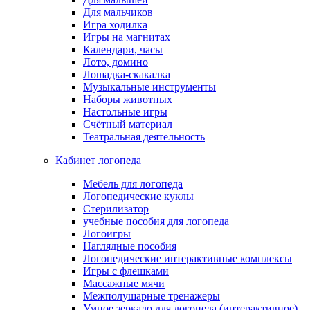
Для мальчиков
Игра ходилка
Игры на магнитах
Календари, часы
Лото, домино
Лошадка-скакалка
Музыкальные инструменты
Наборы животных
Настольные игры
Счётный материал
Театральная деятельность
Кабинет логопеда
Мебель для логопеда
Логопедические куклы
Стерилизатор
учебные пособия для логопеда
Логоигры
Наглядные пособия
Логопедические интерактивные комплексы
Игры с флешками
Массажные мячи
Межполушарные тренажеры
Умное зеркало для логопеда (интерактивное)