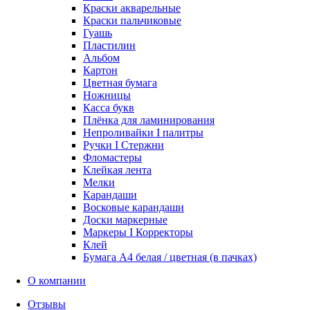
Краски акварельные
Краски пальчиковые
Гуашь
Пластилин
Альбом
Картон
Цветная бумага
Ножницы
Касса букв
Плёнка для ламинирования
Непроливайки I палитры
Ручки I Стержни
Фломастеры
Клейкая лента
Мелки
Карандаши
Восковые карандаши
Доски маркерные
Маркеры I Корректоры
Клей
Бумага А4 белая / цветная (в пачках)
О компании
Отзывы