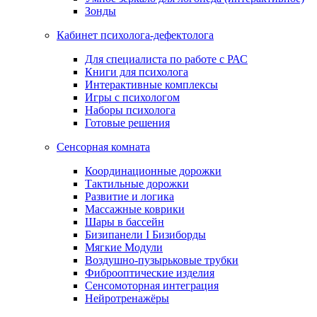
Зонды
Кабинет психолога-дефектолога
Для специалиста по работе с РАС
Книги для психолога
Интерактивные комплексы
Игры с психологом
Наборы психолога
Готовые решения
Сенсорная комната
Координационные дорожки
Тактильные дорожки
Развитие и логика
Массажные коврики
Шары в бассейн
Бизипанели I Бизиборды
Мягкие Модули
Воздушно-пузырьковые трубки
Фиброоптические изделия
Сенсомоторная интеграция
Нейротренажёры