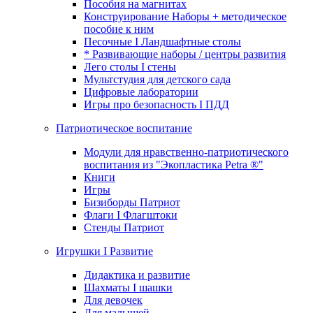
Пособия на магнитах
Конструирование Наборы + методическое
пособие к ним
Песочные I Ландшафтные столы
* Развивающие наборы / центры развития
Лего столы I стены
Мультстудия для детского сада
Цифровые лаборатории
Игры про безопасность I ПДД
Патриотическое воспитание
Модули для нравственно-патриотического
воспитания из "Экопластика Petra ®"
Книги
Игры
Бизиборды Патриот
Флаги I Флагштоки
Стенды Патриот
Игрушки I Развитие
Дидактика и развитие
Шахматы I шашки
Для девочек
Для малышей