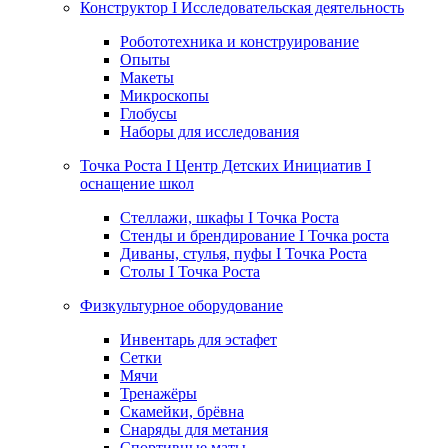
Конструктор I Исследовательская деятельность
Робототехника и конструирование
Опыты
Макеты
Микроскопы
Глобусы
Наборы для исследования
Точка Роста I Центр Детских Инициатив I
оснащение школ
Стеллажи, шкафы I Точка Роста
Стенды и брендирование I Точка роста
Диваны, стулья, пуфы I Точка Роста
Столы I Точка Роста
Физкультурное оборудование
Инвентарь для эстафет
Сетки
Мячи
Тренажёры
Скамейки, брёвна
Снаряды для метания
Спортивные маты